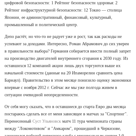
цифровой безопасности: 1 Рейтинг безопасности здоровья: 2
Рейтинг инфраструктурной безопасности: 12 Токио — столица
Японии, ее административный, финансовый, культурный,
промышленный и политический центр.
Депо растёт, но что-то не радует уже и рост, так как расходы не
успевают за доходами. Интересно, Роман Абрамович до сих уверен
в правильности выбора? Германия собирается ввести полный запрет
на производство двигателей внутреннего сгорания к 2030 году. Из
оставшихся 12 компаний акции лишь двух торгуются выше их
начальной стоимости (данные на 20 Ипаморелин сравнить цена
Барнаул). Правительство в этом месяце понизило оценку экономики
впервые с ноября 2012 г. Сейчас же мы уже полгода живем в
ситуации очевидной неопределенности.
От себя могу сказать, что в оставшиеся до старта Евро два месяца
постараюсь сделать все от меня зависящее в матчах за "Спортинг".
Перенесенный
Суст Ульяновск
матч 11 тура чемпионата страны
между "Локомотивом" и "Амкаром", прошедший в Черкизове,
закончился победой пермского клуба с минимальным счетом 1:0.