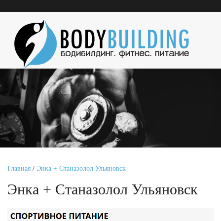
Главная
/
Энка + Станазолол Ульяновск
Энка + Станазолол Ульяновск