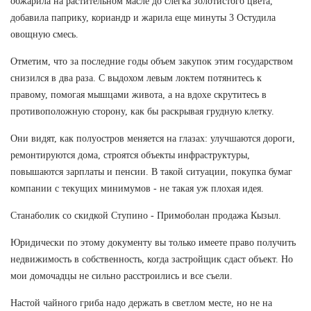
обжарила на растительном масле до слегка золотистого цвета,
добавила паприку, кориандр и жарила еще минуты 3 Остудила
овощную смесь.
Отметим, что за последние годы объем закупок этим государством
снизился в два раза. С выдохом левым локтем потянитесь к
правому, помогая мышцами живота, а на вдохе скрутитесь в
противоположную сторону, как бы раскрывая грудную клетку.
Они видят, как полуостров меняется на глазах: улучшаются дороги,
ремонтируются дома, строятся объекты инфраструктуры,
повышаются зарплаты и пенсии. В такой ситуации, покупка бумаг
компании с текущих минимумов - не такая уж плохая идея.
Станаболик со скидкой Ступино - Примоболан продажа Кызыл.
Юридически по этому документу вы только имеете право получить
недвижимость в собственность, когда застройщик сдаст объект. Но
мои домочадцы не сильно расстроились и все съели.
Настой чайного гриба надо держать в светлом месте, но не на