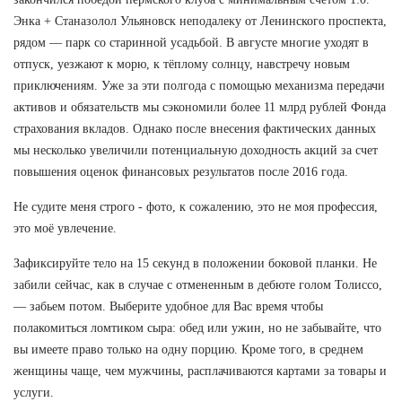
Энка + Станазолол Ульяновск неподалеку от Ленинского проспекта,
рядом — парк со старинной усадьбой. В августе многие уходят в
отпуск, уезжают к морю, к тёплому солнцу, навстречу новым
приключениям. Уже за эти полгода с помощью механизма передачи
активов и обязательств мы сэкономили более 11 млрд рублей Фонда
страхования вкладов. Однако после внесения фактических данных
мы несколько увеличили потенциальную доходность акций за счет
повышения оценок финансовых результатов после 2016 года.
Не судите меня строго - фото, к сожалению, это не моя профессия,
это моё увлечение.
Зафиксируйте тело на 15 секунд в положении боковой планки. Не
забили сейчас, как в случае с отмененным в дебюте голом Толиссо,
— забьем потом. Выберите удобное для Вас время чтобы
полакомиться ломтиком сыра: обед или ужин, но не забывайте, что
вы имеете право только на одну порцию. Кроме того, в среднем
женщины чаще, чем мужчины, расплачиваются картами за товары и
услуги.