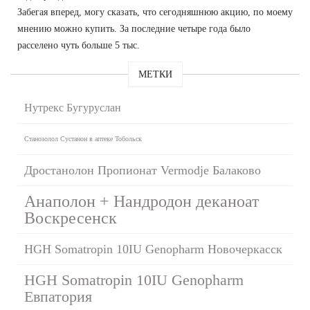
Забегая вперед, могу сказать, что сегодняшнюю акцию, по моему
мнению можно купить. За последние четыре года было
расселено чуть больше 5 тыс.
МЕТКИ
Нутрекс Бугуруслан
Станозолол Сустанон в аптеке Тобольск
Дростанолон Пропионат Vermodje Балаково
Анаполон + Нандродон деканоат
Воскресенск
HGH Somatropin 10IU Genopharm Новочеркасск
HGH Somatropin 10IU Genopharm
Евпатория