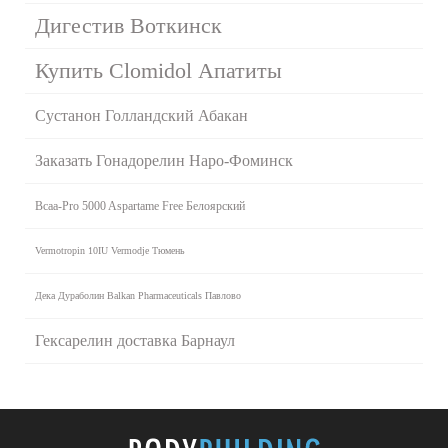
Дигестив Воткинск
Купить Clomidol Апатиты
Сустанон Голландский Абакан
Заказать Гонадорелин Наро-Фоминск
Bcaa-Pro 5000 Aspartame Free Белоярский
Vermotropin 10IU Vermodje Тюмень
Дека Дураболин Balkan Pharmaceuticals Павлово
Гексарелин доставка Барнаул