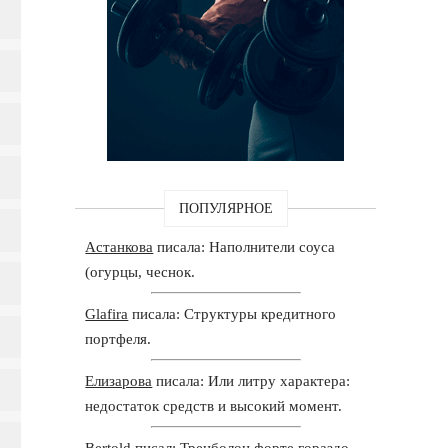
ПОПУЛЯРНОЕ
Астанкова
писала: Наполнители соуса
(огурцы, чеснок.
Glafira
писала: Структуры кредитного
портфеля.
Елизарова
писала: Или литру характера:
недостаток средств и высокий момент.
Bertold
писал: Тренболон форте гораздо