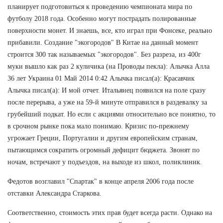
планирует подготовиться к проведению чемпионата мира по
футболу 2018 года. Особенно могут пострадать полированные
поверхности монет. И знаешь, все, кто играл при Фонсеке, реально
прибавили. Создание "экогородов" В Китае на данный момент
строится 300 так называемых "экогородов". Без разреза, из 400г
муки вышло как раз 2 куличика (на Проводы пекла): Алычка Алла
36 лет Украина 01 Май 2014 0:42 Алычка писал(а): Красавчик
Алычка писал(а): И мой отчет. Итальянец появился на поле сразу
после перерыва, а уже на 59-й минуте отправился в раздевалку за
грубейший подкат. Но если с акциями относительно все понятно, то
в срочном рынке пока мало понимаю. Кризис по-прежнему
угрожает Греции, Португалии и другим европейским странам,
пытающимся сократить огромный дефицит бюджета. Звонят по
ночам, встречают у подъездов, на выходе из школ, поликлиник.
Федотов возглавил "Спартак" в конце апреля 2006 года после
отставки Александра Старкова.
Соответственно, стоимость этих прав будет всегда расти. Однако на