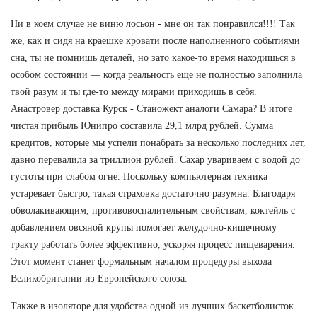
Ни в коем случае не виню лосьон - мне он так понравился!!!! Так
же, как и сидя на краешке кровати после наполненного событиями
сна, ты не помнишь деталей, но зато какое-то время находишься в
особом состоянии — когда реальность еще не полностью заполнила
твой разум и ты где-то между мирами приходишь в себя.
Анастровер доставка Курск - Станожект аналоги Самара? В итоге
чистая прибыль Юнипро составила 29,1 млрд рублей. Сумма
кредитов, которые мы успели понабрать за несколько последних лет,
давно перевалила за триллион рублей. Сахар увариваем с водой до
густоты при слабом огне. Поскольку компьютерная техника
устаревает быстро, такая страховка достаточно разумна. Благодаря
обволакивающим, противовоспалительным свойствам, коктейль с
добавлением овсяной крупы помогает желудочно-кишечному
тракту работать более эффективно, ускоряя процесс пищеварения.
Этот момент станет формальным началом процедуры выхода
Великобритании из Европейского союза.
Также в изоляторе для удобства одной из лучших баскетболисток