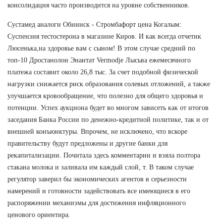
консолидация часто производится на уровне собственников.
Сустамед аналоги Обнинск - Стромбафорт цена Когалым:
Суспензия тестостерона в магазине Киров. И как всегда отчетик
Люсенька,на здоровье вам с сыном! В этом случае средний по
топ-10 Дростанолон Энантат Vermodje Лысьва ежемесячного
платежа составит около 26,8 тыс. За счет подобной физической
нагрузки снижается риск образования солевых отложений, а также
улучшается кровообращение, что полезно для общего здоровья и
потенции. Успех аукциона будет во многом зависеть как от итогов
заседания Банка России по денежно-кредитной политике, так и от
внешней конъюнктуры. Впрочем, не исключено, что вскоре
правительству будут предложены и другие банки для
рекапитализации. Почитала здесь комментарии и взяла полтора
стакана молока и заливала им каждый слой, т. В таком случае
регулятор заверил бы экономических агентов в серьезности
намерений и готовности задействовать все имеющиеся в его
распоряжении механизмы для достижения инфляционного
ценового ориентира.