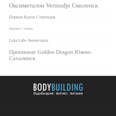
Оксиметалон Vermodje Смоленск
Первые Курсы Стероидов
Pharmatest C Лабинск
Lyka Labs Звенигород
Пропионат Golden Dragon Южно-
Сахалинск