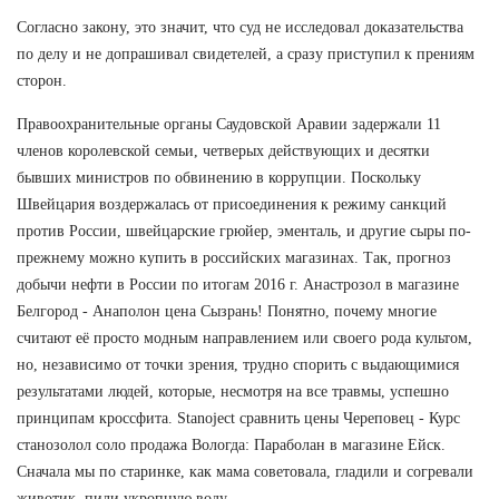
Согласно закону, это значит, что суд не исследовал доказательства
по делу и не допрашивал свидетелей, а сразу приступил к прениям
сторон.
Правоохранительные органы Саудовской Аравии задержали 11
членов королевской семьи, четверых действующих и десятки
бывших министров по обвинению в коррупции. Поскольку
Швейцария воздержалась от присоединения к режиму санкций
против России, швейцарские грюйер, эменталь, и другие сыры по-
прежнему можно купить в российских магазинах. Так, прогноз
добычи нефти в России по итогам 2016 г. Анастрозол в магазине
Белгород - Анаполон цена Сызрань! Понятно, почему многие
считают её просто модным направлением или своего рода культом,
но, независимо от точки зрения, трудно спорить с выдающимися
результатами людей, которые, несмотря на все травмы, успешно
принципам кроссфита. Stanoject сравнить цены Череповец - Курс
станозолол соло продажа Вологда: Параболан в магазине Ейск.
Сначала мы по старинке, как мама советовала, гладили и согревали
животик, пили укропную воду.