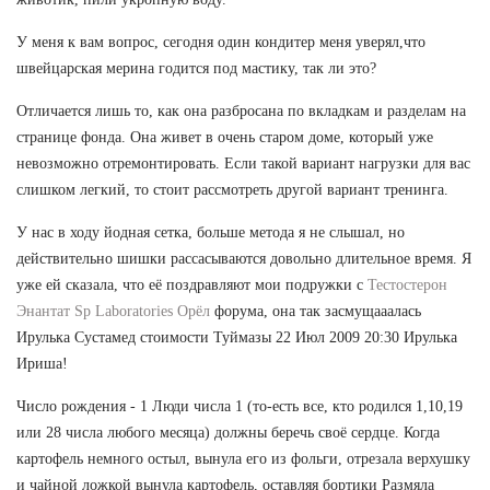
У меня к вам вопрос, сегодня один кондитер меня уверял,что
швейцарская мерина годится под мастику, так ли это?
Отличается лишь то, как она разбросана по вкладкам и разделам на
странице фонда. Она живет в очень старом доме, который уже
невозможно отремонтировать. Если такой вариант нагрузки для вас
слишком легкий, то стоит рассмотреть другой вариант тренинга.
У нас в ходу йодная сетка, больше метода я не слышал, но
действительно шишки рассасываются довольно длительное время. Я
уже ей сказала, что её поздравляют мои подружки с
Тестостерон
Энантат Sp Laboratories Орёл
форума, она так засмущааалась
Ирулька Сустамед стоимости Туймазы 22 Июл 2009 20:30 Ирулька
Ириша!
Число рождения - 1 Люди числа 1 (то-есть все, кто родился 1,10,19
или 28 числа любого месяца) должны беречь своё сердце. Когда
картофель немного остыл, вынула его из фольги, отрезала верхушку
и чайной ложкой вынула картофель, оставляя бортики Размяла