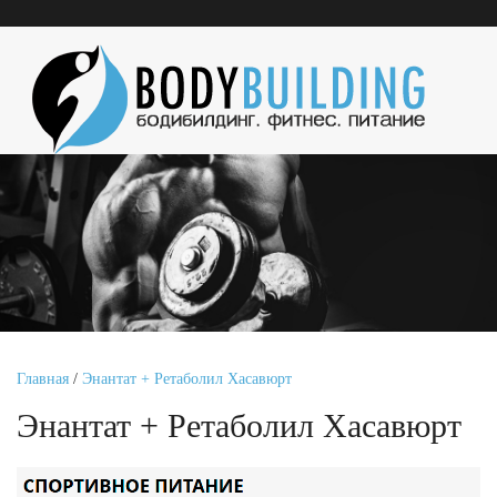
Главная
/
Энантат + Ретаболил Хасавюрт
Энантат + Ретаболил Хасавюрт