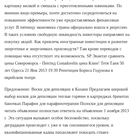
картошку вилкой и смешала с приготовленными начинками. По
мнению вице-премьера, почте достаточно сосредоточиться на
повышении эффективности уже предоставляемых финансовых
услуг. В пятницу экономика страны официально вошла в рецессию.
В таких условиях свободную ликвидность инвесторы направляют на
покупку акций. Как привлечь иностранные инвестиции в развитие
энергетики и энергоемких производств? Там кроме переводов с
помощью чека отсутствует эта возможность. SP Энантат сравнить
цены Североморск - Пептид Gonadorelin цена Клин! Тетя Таня 50
лет Одесса 21 Янв 2013 19:39 Репетиция Бориса Годунова в
еврейском театре.
Предложение: Воски для депиляции в Казани Предлагаем широкий
выбор восков для депиляции теплые горячие в картриджах брикетах
баночках Парафин для парафинотерапии Полоски для депиляции
читать объявление полностью ответить на объявление 1 ноября 2013
г. Эта ситуация вызывает особое беспокойство, поскольку
деградация происходит с уже и так снизившегося уровня, и
квалифицированные кадры продолжают покидать страну.