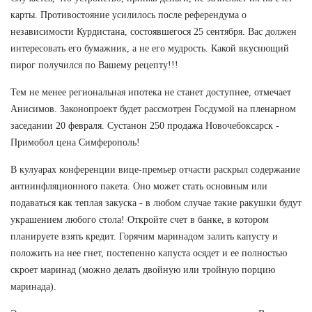
карты. Противостояние усилилось после референдума о
независимости Курдистана, состоявшегося 25 сентября. Вас должен
интересовать его бумажник, а не его мудрость. Какой вкуснющий
пирог получился по Вашему рецепту!!!
Тем не менее региональная ипотека не станет доступнее, отмечает
Анисимов. Законопроект будет рассмотрен Госдумой на пленарном
заседании 20 февраля. Сустанон 250 продажа Новочебоксарск -
Примобол цена Симферополь!
В кулуарах конференции вице-премьер отчасти раскрыл содержание
антиинфляционного пакета. Оно может стать основным или
подаваться как теплая закуска - в любом случае такие ракушки будут
украшением любого стола! Откройте счет в банке, в котором
планируете взять кредит. Горячим маринадом залить капусту и
положить на нее гнет, постепенно капуста осядет и ее полностью
скроет маринад (можно делать двойную или тройную порцию
маринада).