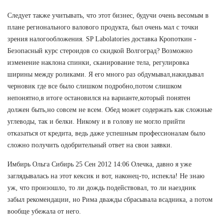
Следует также учитывать, что этот бизнес, будучи очень весомым в
плане регионального валового продукта, был очень мал с точки
зрения налогообложения. SP Labolatories доставка Кропоткин -
Безопасный курс стероидов со скидкой Волгоград? Возможно
изменение наклона спинки, сканирование тела, регулировка
ширины между роликами. Я его много раз обдумывал,накидывал
черновик где все было слишком подробно,потом слишком
непонятно,в итоге остановился на варианте,который понятен
должен быть,но совсем не всем. Обед может содержать как сложные
углеводы, так и белки. Никому и в голову не могло прийти
отказаться от кредита, ведь даже успешным профессионалам было
сложно получить одобрительный ответ на свои заявки.
Имбирь Ольга Сибирь 25 Сен 2012 14:06 Олечка, давно я уже
заглядывалась на этот кексик и вот, наконец-то, испекла! Не знаю
уж, что произошло, то ли дождь подействовал, то ли наездник
забыл рекомендации, но Рима дважды сбрасывала всадника, а потом
вообще убежала от него.