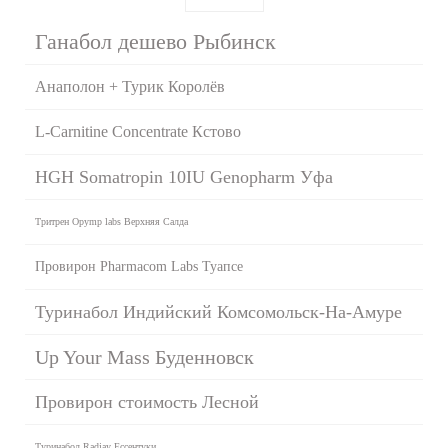
Ганабол дешево Рыбинск
Анаполон + Турик Королёв
L-Carnitine Сoncentrate Кстово
HGH Somatropin 10IU Genopharm Уфа
Тритрен Opymp labs Верхняя Салда
Провирон Pharmacom Labs Туапсе
Туринабол Индийский Комсомольск-На-Амуре
Up Your Mass Буденновск
Провирон стоимость Лесной
Туринабол Radjay Ессентуки