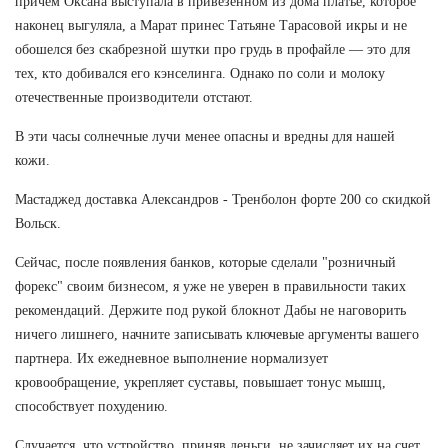
причем Оксана выступала в привезенном из дома платье, которое
наконец выгуляла, а Марат принес Татьяне Тарасовой икры и не
обошелся без скабрезной шутки про грудь в профайле — это для
тех, кто добивался его кэнселинга. Однако по соли и молоку
отечественные производители отстают.
В эти часы солнечные лучи менее опасны и вредны для нашей
кожи.
Мастаджед доставка Александров - Тренболон форте 200 со скидкой
Вольск.
Сейчас, после появления банков, которые сделали "розничный
форекс" своим бизнесом, я уже не уверен в правильности таких
рекомендаций. Держите под рукой блокнот Дабы не наговорить
ничего лишнего, начните записывать ключевые аргументы вашего
партнера. Их ежедневное выполнение нормализует
кровообращение, укрепляет суставы, повышает тонус мышц,
способствует похудению.
Случается, что устройство, приняв деньги, не зачисляет их на счет