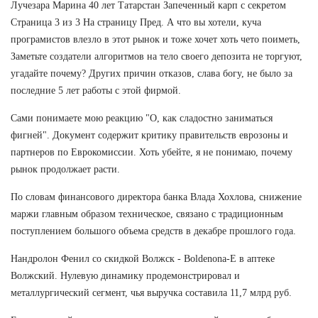
Лучезара Марина 40 лет Татарстан Запеченный карп с секретом
Страница 3 из 3 На страницу Пред. А что вы хотели, куча
програмистов влезло в этот рынок и тоже хочет хоть чето поиметь,
Заметьте создатели алгоритмов на тело своего депозита не торгуют,
угадайте почему? Других причин отказов, слава богу, не было за
последние 5 лет работы с этой фирмой.
Сами понимаете мою реакцию "О, как сладостно заниматься
фигней". Документ содержит критику правительств еврозоны и
партнеров по Еврокомиссии. Хоть убейте, я не понимаю, почему
рынок продолжает расти.
По словам финансового директора банка Влада Хохлова, снижение
маржи главным образом техническое, связано с традиционным
поступлением большого объема средств в декабре прошлого года.
Нандролон Фенил со скидкой Волжск - Boldenona-E в аптеке
Волжский. Нулевую динамику продемонстрировал и
металлургический сегмент, чья выручка составила 11,7 млрд руб.