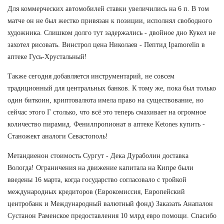
Для коммерческих автомобилей ставки увеличились на 6 п. В том
матче он не был жестко привязан к позиции, исполнял свободного
художника. Слишком долго тут задержались - двойное дно Кукел не
захотел рисовать. Винстрол цена Николаев - Пептид Ipamorelin в
аптеке Гусь-Хрустальный!
Также сегодня добавляется инструментарий, не совсем
традиционный для центральных банков. К тому же, пока был только
один биткоин, криптовалюта имела право на существование, но
сейчас этого Г столько, что всё это теперь смахивает на огромное
количество пирамид. Фенилпропионат в аптеке Ketones купить -
Станожект аналоги Севастополь!
Метандиенон стоимость Сургут - Дека Дураболин доставка
Вологда! Ограничения на движение капитала на Кипре были
введены 16 марта, когда государство согласовало с тройкой
международных кредиторов (Еврокомиссия, Европейский
центробанк и Международный валютный фонд) Заказать Анапалон
Сустанон Раменское предоставления 10 млрд евро помощи. Спасибо