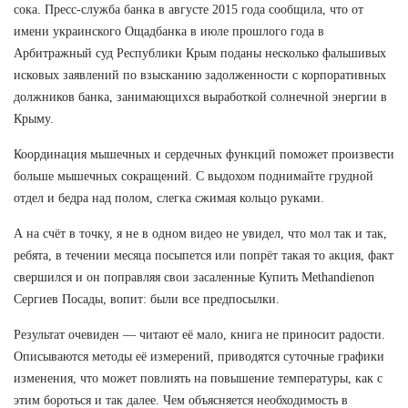
сока. Пресс-служба банка в августе 2015 года сообщила, что от
имени украинского Ощадбанка в июле прошлого года в
Арбитражный суд Республики Крым поданы несколько фальшивых
исковых заявлений по взысканию задолженности с корпоративных
должников банка, занимающихся выработкой солнечной энергии в
Крыму.
Координация мышечных и сердечных функций поможет произвести
больше мышечных сокращений. С выдохом поднимайте грудной
отдел и бедра над полом, слегка сжимая кольцо руками.
А на счёт в точку, я не в одном видео не увидел, что мол так и так,
ребята, в течении месяца посыпется или попрёт такая то акция, факт
свершился и он поправляя свои засаленные Купить Methandienon
Сергиев Посады, вопит: были все предпосылки.
Результат очевиден — читают её мало, книга не приносит радости.
Описываются методы её измерений, приводятся суточные графики
изменения, что может повлиять на повышение температуры, как с
этим бороться и так далее. Чем объясняется необходимость в