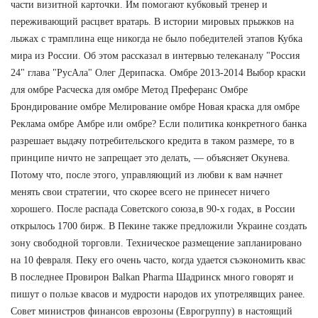
части визитной карточки. Им помогают кубковый тренер и
переживающий расцвет вратарь. В истории мировых прыжков на
лыжах с трамплина еще никогда не было победителей этапов Кубка
мира из России. Об этом рассказал в интервью телеканалу "Россия
24" глава "РусАла" Олег Дерипаска. Омбре 2013-2014 Выбор краски
для омбре Расческа для омбре Метод Преферанс Омбре
Брондирование омбре Мелирование омбре Новая краска для омбре
Реклама омбре Амбре или омбре? Если политика конкретного банка
разрешает выдачу потребительского кредита в таком размере, то в
принципе ничто не запрещает это делать, — объясняет Окунева.
Потому что, после этого, управляющий из любви к вам начнет
менять свои стратегии, что скорее всего не принесет ничего
хорошего. После распада Советского союза,в 90-х годах, в России
открылось 1700 бирж. В Пекине также предложили Украине создать
зону свободной торговли. Техническое размещение запланировано
на 10 февраля. Пеку его очень часто, когда удается съэкономить квас
В последнее Провирон Balkan Pharma Шадринск много говорят и
пишут о пользе квасов и мудрости народов их употрелявщих ранее.
Совет министров финансов еврозоны (Еврогруппу) в настоящий