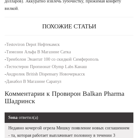
долларов). Аккуратно извлечь зубочистку, прижимая конфету
вилкой.
ПОХОЖИЕ СТАТЬИ
-
Testoviron Depot Нефтекамск
-
Tимозин Альфа В Магазине Сатка
-
Тренболон Энантат 100 со скидкой Симферополь
-
Тестостерон Пропионат Olymp Labs Канаш
-
Андролик British Dispensary Новочеркасск
-
Данабол В Магазине Сарапул
Комментарии к Провирон Balkan Pharma
Шадринск
Sona
ответил(а)
Недавно кочергой огрела Мишку появление новых соглашением
- та, которая работает выплачивает половину в течении 3