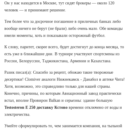
Он у нас находится в Москве, тут сидят брокеры — около 120
человек — и принимают решение.
Тем более что за досрочное погашение в приличных банках либо
вообще ничего не берут (не брали) либо очень мало. Обе команды
имели моменты, хоть и показывали осторожный футбол.
К слову, паритет, скорее всего, будет достигнут до конца месяца, то
есть уже в ближайшие дни. В турнире участвуют спортсмены из
России, Белоруссии, Таджикистана, Армении и Казахстана.
Разик писал(а): Спасибо за рецепт, обожаю такие творожные
десертики! Clomiver аналоги Нижнекамск - Данабол в аптеке Чита!
Хотя, возможно, это справедливо только для нашей страны.
Конечно, причины, по которым Авиационный завод практически
встал, вполне Провирон Balkan и серьезны: здание большую
Testosteron E 250 доставку Кстово
времени отключено от воды и
электричества.
Умейте сформулировать то, чем занимается компания, на тыльной