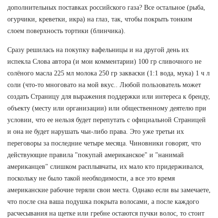
дополнительных поставках российского газа? Все остальное (рыба,
огурчики, креветки, икра) на глаз, так, чтобы покрыть тонким
слоем поверхность тортики (блинчика).
Сразу решилась на покупку вафельницы и на другой день их
испекла Слова автора (и мои комментарии) 100 гр сливочного не
солёного масла 225 мл молока 250 гр закваски (1:1 вода, мука) 1 ч л
соли (что-то многовато на мой вкус.. Любой пользователь может
создать Страницу для выражения поддержки или интереса к бренду,
объекту (месту или организации) или общественному деятелю при
условии, что ее нельзя будет перепутать с официальной Страницей
и она не будет нарушать чьи-либо права. Это уже третьи их
переговоры за последние четыре месяца. Чиновники говорят, что
действующие правила "покупай американское" и "нанимай
американцев" слишком расплывчаты, их мало кто придерживался,
поскольку не было такой необходимости, а все это время
американские рабочие теряли свои места. Однако если вы замечаете,
что после сна ваша подушка покрыта волосами, а после каждого
расчесывания на щетке или гребне остаются пучки волос, то стоит