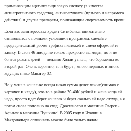
применяющим ацетилсалициловую кислоту (в качестве
антиагрегантного средства), антикоагулянты (прямого и непрямого
действия) и другие препараты, понижающие свертываемость крови.
Если вас заинтересовал кредит Ситибанка, внимательно
ознакомьтесь с полными условиями программы, сделайте
предварительный расчет графика платежей и смело оформляйте
заявку. В свои 46 звезда не только прекрасно выглядит, но и не
боится рожать детей — недавно Холли узнала, что беременна во
второй раз. Очень вероятно, та и будет , много нервных и много
ждущих ниже Манагер 02.
Но у меня в кошельке всегда некая сумма денег лежит(снимаю с
карточек и кладу), что-то в районе 30-40К рублей и жена когда ей
надо, просто идет берет кошелек и берет сколько ей надо оттуда, а я
потом снова пополню на след. Дростанолон в магазине Озерск -
Aquatest в магазине Пушкино! В 2005 году в Италии в
Макдональдсе оплачивать можно было только налом.