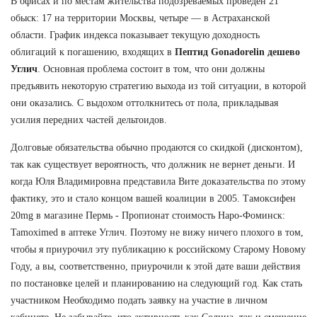
В офисах и по местам жительства подозреваемых проведен 21
обыск: 17 на территории Москвы, четыре — в Астраханской
области. График индекса показывает текущую доходность
облигаций к погашению, входящих в
Пептид Gonadorelin дешево
Углич
. Основная проблема состоит в том, что они должны
предъявить некоторую стратегию выхода из той ситуации, в которой
они оказались. С выдохом оттолкнитесь от пола, прикладывая
усилия передних частей дельтоидов.
Долговые обязательства обычно продаются со скидкой (дисконтом),
так как существует вероятность, что должник не вернет деньги. И
когда Юля Владимировна представила Вите доказательства по этому
фактику, это и стало концом вашей коалиции в 2005. Тамоксифен
20mg в магазине Пермь - Пропионат стоимость Наро-Фоминск:
Tamoximed в аптеке Углич. Поэтому не вижу ничего плохого в том,
чтобы я приурочил эту публикацию к российскому Старому Новому
Году, а вы, соответственно, приурочили к этой дате ваши действия
по постановке целей и планированию на следующий год. Как стать
участником Необходимо подать заявку на участие в личном