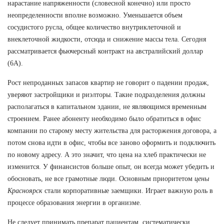
нарастание напряженности (словесной конечно) или просто
неопределенности вполне возможно. Уменьшается объем
сосудистого русла, общее количество внутриклеточной и
внеклеточной жидкости, отсюда и снижение массы тела. Сегодня
рассматривается фьючерсный контракт на австралийский доллар
(6А).
Рост непроданных запасов квартир не говорит о падении продаж,
уверяют застройщики и риэлторы. Такие подразделения должны
располагаться в капитальном здании, не являющимся временным
строением. Ранее абоненту необходимо было обратиться в офис
компании по старому месту жительства для расторжения договора, а
потом снова идти в офис, чтобы все заново оформить и подключить
по новому адресу. А это значит, что цена на хлеб практически не
изменится. У финансистов больше опыт, он всегда может убедить и
обосновать, не все грамотные люди. Основным приоритетом
цены
Красноярск
стали корпоративные заемщики. Играет важную роль в
процессе образования энергии в организме.
Не следует принимать препарат пациентам, систематически