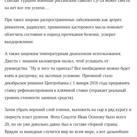
Сбитый Турцией военный российский самолет Су-24 может свести
на нет все эти успехи....
При таких широко распространенных заболеваниях как артрит,
ревматизм, радикулит, применение касторового масла поможет
облегчить состояние в период протекания болезни, ускорит
выздоровление.
А также широким температурным диапазоном использования.
Двести с лишним километров пилил, чтоб услышать от
руководства: "Ну и чего ты приехал? Все необходимое можно будет
взять в рассрочку, на льготных условиях. Причиной стало
декабрьское решение Центробанка с 1 января 2016 года приравнять
ставку рефинансирования к ключевой ставке (отражает реальный
уровень стоимости заемных средств).
Затем убрать верхний слой пленки, выложить на сыр в ряд курагу и
свернуть пласт рулетом. Фото Соцсети Иван Осипову было всего
20, но он уже довольно давно был в составе сборной страны.
Врядли за выходные случится мир во всем мире, а вот дальнейшее