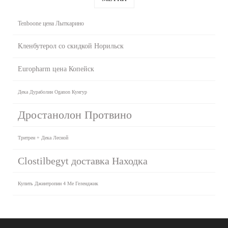
Tenboone цена Лыткарино
Кленбутерол со скидкой Норильск
Europharm цена Копейск
Дека Дураболин Oganon Кунгур
Дростанолон Протвино
Тритрен + Дека Лесной
Clostilbegyt доставка Находка
Купить Джинтропин 4 Ме Геленджик