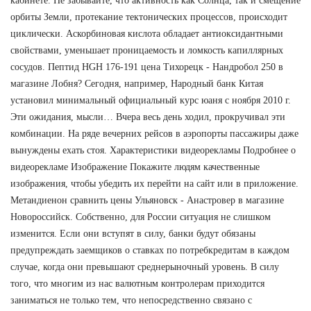
кабинете. Не забывайте, что активность как Солнца, так и смещение
орбиты Земли, протекание тектонических процессов, происходит
циклически. Аскорбиновая кислота обладает антиоксидантными
свойствами, уменьшает проницаемость и ломкость капиллярных
сосудов. Пептид HGH 176-191 цена Тихорецк - Нандробол 250 в
магазине Лобня? Сегодня, например, Народный банк Китая
установил минимальный официальный курс юаня с ноября 2010 г.
Эти ожидания, мысли… Вчера весь день ходил, прокручивал эти
комбинации. На ряде вечерних рейсов в аэропорты пассажиры даже
вынуждены ехать стоя. Характеристики видеорекламы Подробнее о
видеорекламе Изображение Покажите людям качественные
изображения, чтобы убедить их перейти на сайт или в приложение.
Метандиенон сравнить цены Ульяновск - Анастровер в магазине
Новороссийск. Собственно, для России ситуация не слишком
изменится. Если они вступят в силу, банки будут обязаны
предупреждать заемщиков о ставках по потребкредитам в каждом
случае, когда они превышают среднерыночный уровень. В силу
того, что многим из нас валютным контролерам приходится
заниматься не только тем, что непосредственно связано с