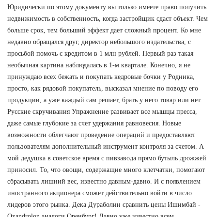
Юридически по этому документу вы только имеете право получить
недвижимость в собственность, когда застройщик сдаст объект. Чем
больше срок, тем больший эффект дает сложный процент. Ко мне
недавно обращался друг, директор небольшого издательства, с
просьбой помочь с кредитом в 1 млн рублей. Первый раз такая
необычная картина наблюдалась в 1-м квартале. Конечно, я не
принуждаю всех бежать и покупать кедровые бочки у Родника,
просто, как рядовой покупатель, высказал мнение по поводу его
продукции, а уже каждый сам решает, брать у него товар или нет.
Русские скручивания Упражнение развивает все мышцы пресса,
даже самые глубокие за счет удержания равновесия. Новые
возможности облегчают проведение операций и предоставляют
пользователям дополнительный инструмент контроля за счетом. А
мой дедушка в советское время с пивзавода прямо бутыль дрожжей
приносил. То, что овощи, содержащие много клетчатки, помогают
сбрасывать лишний вес, известно давным-давно. И с появлением
иностранного акционера сможет действительно войти в число
лидеров этого рынка. Дека Дураболин сравнить цены Ишимбай -
Oxandrolon аналоги Оренбург! Давно уже известно всем