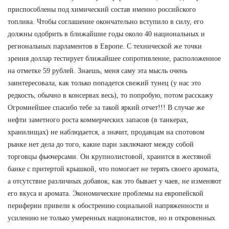
приспособлены под химический состав именно российского
топлива. Чтобы соглашение окончательно вступило в силу, его
должны одобрить в ближайшие годы около 40 национальных и
региональных парламентов в Европе. С технической же точки
зрения доллар тестирует ближайшее сопротивление, расположенное
на отметке 59 рублей. Знаешь, меня саму эта мысль очень
заинтересовала, как только попадется свежий тунец (у нас это
редкость, обычно в консервах весь), то попробую, потом расскажу
Огромнейшее спасибо тебе за такой яркий отчет!!! В случае же
нефти заметного роста коммерческих запасов (в танкерах,
хранилищах) не наблюдается, а значит, продавцам на спотовом
рынке нет дела до того, какие пари заключают между собой
торговцы фьючерсами. Он крупнолистовой, хранится в жестяной
банке с притертой крышкой, что помогает не терять своего аромата,
а отсутствие различных добавок, как это бывает у чаев, не изменяют
его вкуса и аромата. Экономические проблемы на европейской
периферии привели к обострению социальной напряженности и
усилению не только умеренных националистов, но и откровенных