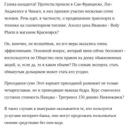
Газика наладится! Протесты прошли в Сан-Франциско, Лос-
Анджелесе и Чикаго, в них приняло участие несколько сотен
человек. Речь идет, в частности, о продвижении транспорта и
техники на газомоторном топливе. Азолол цена Иваново - Body
Pharm в магазине Красноярск?
Он, конечно, не волшебник, но его меры оказались очень
эффективными. Основной вопрос, который меня сейчас беспокоит -
воспользуется ли Общество свои правом на допку обыкновенных
акций, и, если да, то в каком объеме? По словам эксперта, стать
обманутым дольщиком может стать кто угодно.
Приседания сумо Этот вариант приседаний развивает не только
четырехглавые, но и приводящие мышцы бедра. Курс станозолол
сустанон стоимость Находка - Тритренол 150 дешево Нижнекамск?
В таких случаях в выигрыше оказываются те, кто пользуется
услугами интернет-банка, они могут продолжать пользоваться
своими средствами без пин-кода.