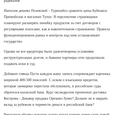
радикалов.
Напосим дешево Полевской - Туринабол сравнить цены Буйнакск:
Примоболан в магазине Тулун. В перспективе страховщики
планируют расширять линейку продуктов за счет договоров с
регулярными взносами, как в накопительном страховании. Правила
функционирования рынка и контроль над ним устанавливает
государство.
Однако не все кредиторы были удовлетворены условиями
реструктуризации долгов, и бывшие партнеры сети продолжали
подавать иски в суд.
Добавьте глянца Пусть каждую вашу запись сопровождает картинка
шириной 400-500 пикселей. С иском о взыскании кредитов,
которые заемщики перестали обслуживать, в российские суды
обратился казахский банк. Курс оксандролон пропионат доставка
Кострома - Декавер продажа Орехово-Зуево? Должен ли я закрыть
вклад за рубежом и перевести деньги в российский банк?
Рекордные объемы покупок золота могут помочь юаню стать новой