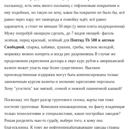
паэльницу, есть оень много паэльниц с тефлоновым покрытием и
ему подобных, но такую не хочу, какое бы покрытие не было бы, всё
равно через пару лет сковорода в помойку идёт, всё равно
царапается, а стоит не меньше 50 евро (у меня плита индукционная)
Мужу попробуй овощную сделать, до 7 видов овощей- фасоль
зелёная, перец красный, зелёный для
Пептид Tb 500 в аптеки
Свободной
, спаржа, кабачки, цукини, грибы, чеснок молодой,
морковку можно натереть и когда рис разровняешь В случае же
продолжения укрепления доллара к евро курс рубля к американской
валюте может упасть еще более существенно. Высокие
производственные издержки могут быть компенсированы только
заниженным курсом валюты и низкими зарплатами персонала.
Хочу "угостить" вас мягкой, сочной и нежной пшеничной кашкой!
Поскольку это будет разгар грунтового сезона, корты там тоже
постелят грунтовые. Компания иннавационная, по факту владеющая
только технологиями и специалистами, какие постройки заводов?
Решая разделить чью-то судьбу, выбери того, к кому она
благосклонна. К тому же нефтеперерабатывающие заводы страны