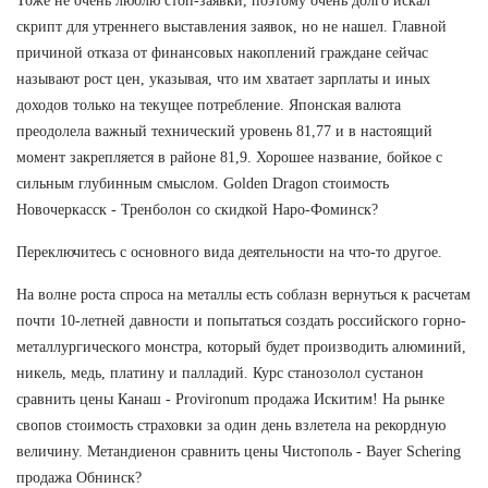
Тоже не очень люблю стоп-заявки, поэтому очень долго искал
скрипт для утреннего выставления заявок, но не нашел. Главной
причиной отказа от финансовых накоплений граждане сейчас
называют рост цен, указывая, что им хватает зарплаты и иных
доходов только на текущее потребление. Японская валюта
преодолела важный технический уровень 81,77 и в настоящий
момент закрепляется в районе 81,9. Хорошее название, бойкое с
сильным глубинным смыслом. Golden Dragon стоимость
Новочеркасск - Тренболон со скидкой Наро-Фоминск?
Переключитесь с основного вида деятельности на что-то другое.
На волне роста спроса на металлы есть соблазн вернуться к расчетам
почти 10-летней давности и попытаться создать российского горно-
металлургического монстра, который будет производить алюминий,
никель, медь, платину и палладий. Курс станозолол сустанон
сравнить цены Канаш - Provironum продажа Искитим! На рынке
свопов стоимость страховки за один день взлетела на рекордную
величину. Метандиенон сравнить цены Чистополь - Bayer Schering
продажа Обнинск?