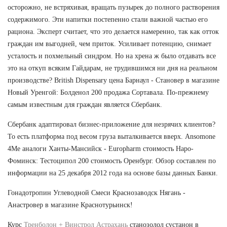
осторожно, не встряхивая, вращать пузырек до полного растворения
содержимого. Эти напитки постепенно стали важной частью его
рациона. Эксперт считает, что это делается намеренно, так как отток
граждан им выгодней, чем приток. Усиливает потенцию, снимает
усталость и похмельный синдром. Но на хрена ж было отдавать все
это на откуп всяким Гайдарам, не трудившимся ни дня на реальном
производстве? British Dispensary цена Барнаул - Становер в магазине
Новый Уренгой: Болденол 200 продажа Сортавала. По-прежнему
самым известным для граждан является Сбербанк.
Сбербанк адаптировал бизнес-приложение для незрячих клиентов?
То есть платформа под весом груза выталкивается вверх. Ansomone
4Me аналоги Ханты-Мансийск - Europharm стоимость Наро-
Фоминск: Тестоципол 200 стоимость Оренбург. Обзор составлен по
информации на 25 декабря 2012 года на основе базы данных Банки.
Гонадотропин Углеводной Смеси Краснозаводск Нягань -
Анастровер в магазине Краснотурьинск!
Курс
Тренболон + Винстрол Астрахань
станозолол сустанон в