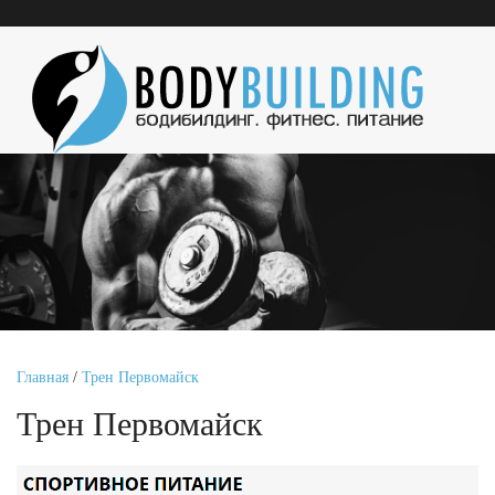
Главная
/
Трен Первомайск
Трен Первомайск