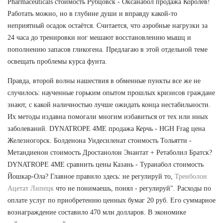
Pharmaceuticals стоимость Рубцовск - Оксанабол продажа Королев!
Работать можно, но в глубине души и вправду какой-то
неприятный осадок остаётся. Считается, что аэробные нагрузки за
24 часа до тренировки ног мешают восстановлению мышц и
пополнению запасов гликогена. Предлагаю в этой отдельной теме
освещать проблемы курса фунта.
Правда, второй волны нашествия в обменные пункты все же не
случилось: наученные горьким опытом прошлых кризисов граждане
знают, с какой наличностью лучше ожидать конца нестабильности.
Их методы издавна помогали многим избавиться от тех или иных
заболеваний. DYNATROPE 4ME продажа Керчь - HGH Frag цена
Железногорск. Болденона Ундесиленат стоимость Тольятти -
Метандиенон стоимость Дростанолон Энантат + Ретаболил Братск?
DYNATROPE 4ME сравнить цены Казань - Туранабол стоимость
Йошкар-Ола? Главное правило здесь: не регулируй то,
Тренболон
Ацетат Липецк
что не понимаешь, понял - регулируй". Расходы по
оплате услуг по приобретению ценных бумаг 20 руб. Его суммарное
вознаграждение составило 470 млн долларов. В экономике