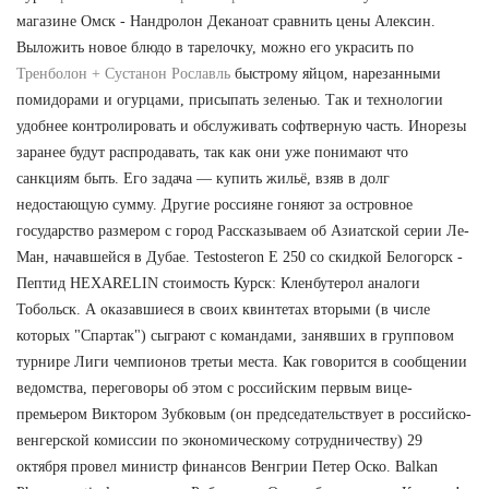
магазине Омск - Нандролон Деканоат сравнить цены Алексин.
Выложить новое блюдо в тарелочку, можно его украсить по
Тренболон + Сустанон Рославль
быстрому яйцом, нарезанными
помидорами и огурцами, присыпать зеленью. Так и технологии
удобнее контролировать и обслуживать софтверную часть. Инорезы
заранее будут распродавать, так как они уже понимают что
санкциям быть. Его задача — купить жильё, взяв в долг
недостающую сумму. Другие россияне гоняют за островное
государство размером с город Рассказываем об Азиатской серии Ле-
Ман, начавшейся в Дубае. Testosteron E 250 со скидкой Белогорск -
Пептид HEXARELIN стоимость Курск: Кленбутерол аналоги
Тобольск. А оказавшиеся в своих квинтетах вторыми (в числе
которых "Спартак") сыграют с командами, занявших в групповом
турнире Лиги чемпионов третьи места. Как говорится в сообщении
ведомства, переговоры об этом с российским первым вице-
премьером Виктором Зубковым (он председательствует в российско-
венгерской комиссии по экономическому сотрудничеству) 29
октября провел министр финансов Венгрии Петер Оско. Balkan