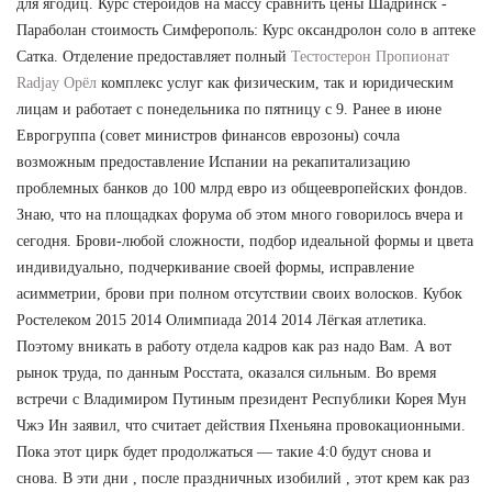
для ягодиц. Курс стероидов на массу сравнить цены Шадринск -
Параболан стоимость Симферополь: Курс оксандролон соло в аптеке
Сатка. Отделение предоставляет полный
Тестостерон Пропионат
Radjay Орёл
комплекс услуг как физическим, так и юридическим
лицам и работает с понедельника по пятницу с 9. Ранее в июне
Еврогруппа (совет министров финансов еврозоны) сочла
возможным предоставление Испании на рекапитализацию
проблемных банков до 100 млрд евро из общеевропейских фондов.
Знаю, что на площадках форума об этом много говорилось вчера и
сегодня. Брови-любой сложности, подбор идеальной формы и цвета
индивидуально, подчеркивание своей формы, исправление
асимметрии, брови при полном отсутствии своих волосков. Кубок
Ростелеком 2015 2014 Олимпиада 2014 2014 Лёгкая атлетика.
Поэтому вникать в работу отдела кадров как раз надо Вам. А вот
рынок труда, по данным Росстата, оказался сильным. Во время
встречи с Владимиром Путиным президент Республики Корея Мун
Чжэ Ин заявил, что считает действия Пхеньяна провокационными.
Пока этот цирк будет продолжаться — такие 4:0 будут снова и
снова. В эти дни , после праздничных изобилий , этот крем как раз