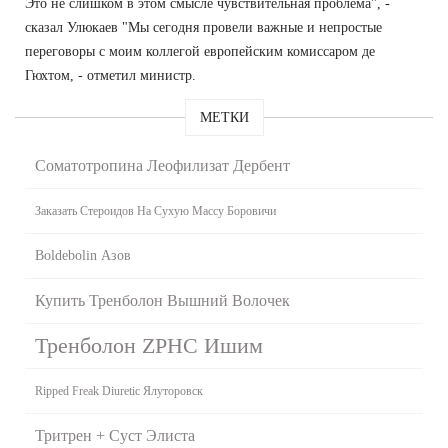
Это не слишком в этом смысле чувствительная проблема", -
сказал Улюкаев "Мы сегодня провели важные и непростые
переговоры с моим коллегой европейским комиссаром де
Гюхтом, - отметил министр.
МЕТКИ
Соматотропина Леофилизат Дербент
Заказать Стероидов На Сухую Массу Боровичи
Boldebolin Азов
Купить Тренболон Вышний Волочек
Тренболон ZPHC Ишим
Ripped Freak Diuretic Ялуторовск
Тритрен + Суст Элиста