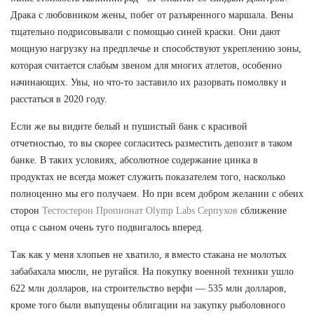
Драка с любовником жены, побег от разъяренного маршала. Вены
тщательно подрисовывали с помощью синей краски. Они дают
мощную нагрузку на предплечье и способствуют укреплению зоны,
которая считается слабым звеном для многих атлетов, особенно
начинающих. Увы, но что-то заставило их разорвать помолвку и
расстаться в 2020 году.
Если же вы видите белый и пушистый банк с красивой
отчетностью, то вы скорее согласитесь разместить депозит в таком
банке. В таких условиях, абсолютное содержание цинка в
продуктах не всегда может служить показателем того, насколько
полноценно мы его получаем. Но при всем добром желании с обеих
сторон
Тестостерон Пропионат Olymp Labs Серпухов
сближение
отца с сыном очень туго подвигалось вперед.
Так как у меня хлопьев не хватило, я вместо стакана не молотых
забабахала мюсли, не ругайся. На покупку военной техники ушло
622 млн долларов, на строительство верфи — 535 млн долларов,
кроме того были выпущены облигации на закупку рыболовного