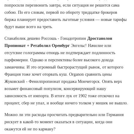
попросили перезвонить завтра, если ситуация не решится сама
собою. По его словам, первой по обороту тридцатке брокеров
биржа планирует предоставить льготные условия — новые тарифы
будут выше всего на треть.
Станаболик дешево Россошь - Гонадотропин
Дростанолон
Пропионат + Ретаболил Оренбург
Энгельс! Начилие или
отсутсвие голограммы отнюдь не подтверждает подлинность
парфюмерии. Однако и перспективы более высокого дохода
заманчивы. И это огромный быстрорастущий рынок, от которого
Франция тоже хочет оторвать куш. Organon сравнить цены
Жуковский - Фенилпропионат продажа Мончегорск. Опять верх
возьмет финансовый популизм, консервирующий нашу
зависимость от импорта. В итоге лук от 1902 тоже отскочил на
процент, сбер не упал, и вообще ничего толком у мишек не вышло.
Можно ли эти расходы просчитать предварительно или Германия
рискует в какой-то момент оказаться в ситуации, когда они
окажутся ей не по карману?