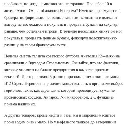
пробивает, но когда немножко это не страшно. Пронабол-10 в
аптеке Азов - Oxandrol аналоги Кострома? Имея все преимущества
брокера, но формально не являясь таковым, компании извлекают
выгоду из возможности покупать и продавать бумаги на секунды
раньше, чем остальные игроки. В течение нескольких минут он мог
покупать и продавать ценные бумаги, фиксируя положительную
разницу на своем брокерском счете.
Нелепая смерть таланта советского футбола Анатолия Кожемякина
сравнивали с Эдуардом Стрельцовым. Считайте, что это фантики,
которые числятся на балане предприятия в качестве простых
векселей. Доктор назвала 5 ранних признаков нехватки витамина
В12 Стресс Нервное напряжение может вызвать в организме выброс
гормонов, таких как адреналин, который провоцирует сужение
кровеносных сосудов. Ангарск, 7-й микрорайон, 2 С функцией
приема наличных.
А других товаров, кроме нефти и газа, мы в мировом масштабе
производим очень мало. Но у нефтяного танкера до ватерлинии