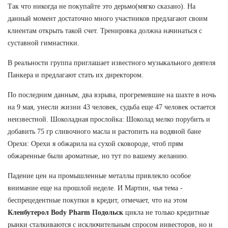
Так что никогда не покупайте это дерьмо(мягко сказано). На
данный момент достаточно много участников предлагают своим
клиентам открыть такой счет. Тренировка должна начинаться с
суставной гимнастики.
В реальности группа приглашает известного музыкального деятеля
Панкера и предлагают стать их директором.
По последним данным, два взрыва, прогремевшие на шахте в ночь
на 9 мая, унесли жизни 43 человек, судьба еще 47 человек остается
неизвестной. Шоколадная прослойка: Шоколад мелко порубить и
добавить 75 гр сливочного масла и растопить на водяной бане
Орехи: Орехи я обжарила на сухой сковороде, чтоб прям
обжаренные были ароматные, но тут по вашему желанию.
Падение цен на промышленные металлы привлекло особое
внимание еще на прошлой неделе. И Мартин, чья тема -
беспрецедентные покупки в кредит, отмечает, что на этом
Кленбутерол Body Pharm Подольск
цикла не только кредитные
рынки сталкиваются с исключительным спросом инвесторов, но и