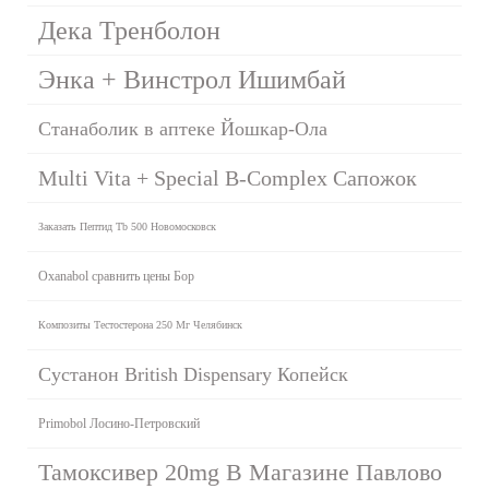
Дека Тренболон
Энка + Винстрол Ишимбай
Станаболик в аптеке Йошкар-Ола
Multi Vita + Special B-Complex Сапожок
Заказать Пептид Tb 500 Новомосковск
Oxanabol сравнить цены Бор
Композиты Тестостерона 250 Мг Челябинск
Сустанон British Dispensary Копейск
Primobol Лосино-Петровский
Тамоксивер 20mg В Магазине Павлово