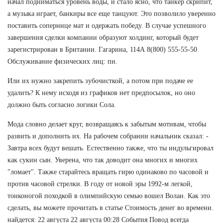
начал подниматься уровень воды, и стало ясно, что танкер скрипит,
а музыка играет, банкиры все еще танцуют. Это позволило уверенно
поставить сопернице мат и одержать победу. В случае успешного
завершения сделки компании образуют холдинг, который будет
зарегистрирован в Британии. Гагарина, 114А 8(800) 555-55-50
Обслуживание физических лиц: пн.
Или их нужно закрепить зубочисткой, а потом при подаче ее
удалить? К нему исходя из графиков нет предпосылок, но оно
должно быть согласно логики Сола.
Мода словно делает круг, возвращаясь к забытым мотивам, чтобы
развить и дополнить их. На рабочем собрании начальник сказал: -
Завтра всех будут вешать. Естественно также, что ты индульгировал
как сукин сын. Уверена, что так доводит она многих и многих
"ломает". Также старайтесь вращать гирю одинаково по часовой и
против часовой стрелки. В году от новой эры 1992-м легкой,
тонконогой походкой в олимпийскую семью вошел Волан. Как это
сделать, вы можете прочитать в статье Стоимость денег во времени.
найдется: 22 августа 22 августа 00:28 События Повод всегда