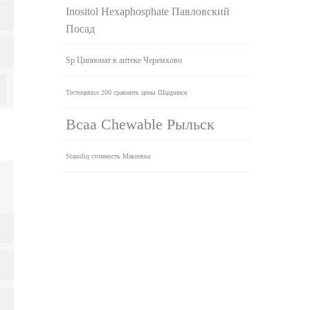
Inositol Hexaphosphate Павловский
Посад
Sp Ципионат в аптеке Черемхово
Тестоципол 200 сравнить цены Шадринск
Bcaa Chewable Рыльск
Stanoliq стоимость Макеевка