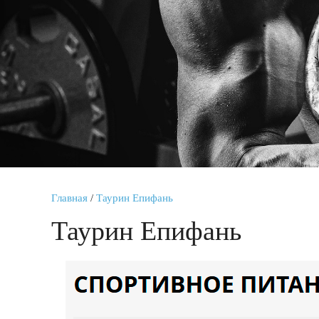
Главная
/
Таурин Епифань
Таурин Епифань