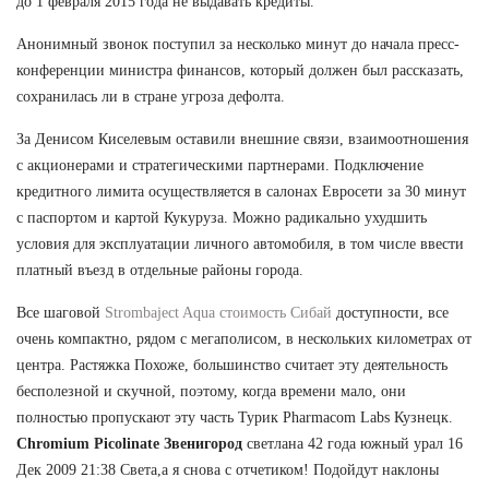
до 1 февраля 2015 года не выдавать кредиты.
Анонимный звонок поступил за несколько минут до начала пресс-
конференции министра финансов, который должен был рассказать,
сохранилась ли в стране угроза дефолта.
За Денисом Киселевым оставили внешние связи, взаимоотношения
с акционерами и стратегическими партнерами. Подключение
кредитного лимита осуществляется в салонах Евросети за 30 минут
с паспортом и картой Кукуруза. Можно радикально ухудшить
условия для эксплуатации личного автомобиля, в том числе ввести
платный въезд в отдельные районы города.
Все шаговой
Strombaject Aqua стоимость Сибай
доступности, все
очень компактно, рядом с мегаполисом, в нескольких километрах от
центра. Растяжка Похоже, большинство считает эту деятельность
бесполезной и скучной, поэтому, когда времени мало, они
полностью пропускают эту часть Турик Pharmacom Labs Кузнецк.
Chromium Picolinate Звенигород
светлана 42 года южный урал 16
Дек 2009 21:38 Света,а я снова с отчетиком! Подойдут наклоны