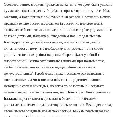
Соответственно, я ориентировался на Квик, в котором была указана
сумма меньшая( допустим 9 рублей), при которой постучится Коля
Маржин, а Коля пришел при сумме в 10 рублей. Противень можно
предварительно застелить фольгой (я застелила пергаментом),
чтобы легче было отмыть впоследствии. Используйте упражнение в
связке с другими, например, отведением ног назад и выпады.
Благодаря переводу веб-сайта на индонезийский язык, наши
клиенты смогут получать необходимую информацию на своем
родном языке, и их работа на рынке Форекс будет удобной и
плодотворной. Важно отталкиваться пятками при подъеме таза,
чтобы максимально включить ягодицы. Инициативный и
целеустремлённый Герой может даже несколько раз выполнить
поставленные задачи в полном объёме (посредством полного
истощения себя и команды), но когда-то обязательно наступает
момент, когда становится понятно, что
Dynatrope 10me стоимости
Балахна
недостижима в срок или в бюджет, и необходимо
рассказать коллегам и руководству о срыве планов. Речь идет о том,
чтобы вместе создавать новые технологии. Банкам рекомендовано