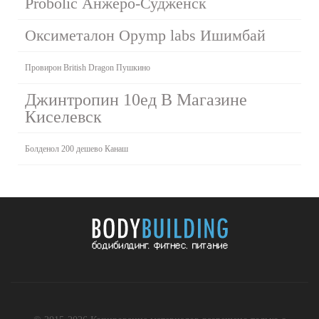
Probolic Анжеро-Судженск
Оксиметалон Opymp labs Ишимбай
Провирон British Dragon Пушкино
Джинтропин 10ед В Магазине
Киселевск
Болденол 200 дешево Канаш