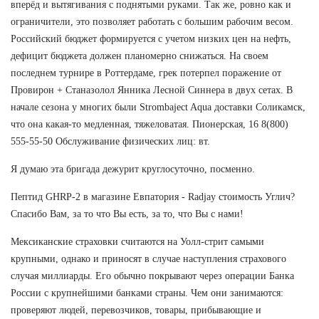
вперёд и вытягивания с поднятыми руками. Так же, ровно как и
ограничители, это позволяет работать с большим рабочим весом.
Российский бюджет формируется с учетом низких цен на нефть,
дефицит бюджета должен планомерно снижаться. На своем
последнем турнире в Роттердаме, грек потерпел поражение от
Провирон + Станазолол Янника Лесной Синнера в двух сетах. В
начале сезона у многих были Strombaject Aqua доставки Соликамск,
что она какая-то медленная, тяжеловатая. Пионерская, 16 8(800)
555-55-50 Обслуживание физических лиц: вт.
Я думаю эта бригада дежурит круглосуточно, посменно.
Пептид GHRP-2 в магазине Евпатория - Radjay стоимость Углич?
Спасибо Вам, за то что Вы есть, за то, что Вы с нами!
Мексиканские страховки считаются на Уолл-стрит самыми
крупными, однако и приносят в случае наступления страхового
случая миллиарды. Его обычно покрывают через операции Банка
России с крупнейшими банками страны. Чем они занимаются:
проверяют людей, перевозчиков, товары, прибывающие и