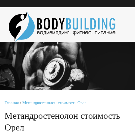
Главная
/
Метандростенолон стоимость Орел
Метандростенолон стоимость
Орел