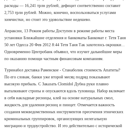
расходы — 16,241 трлн рублей, дефицит соответственно составит
2,753 трлн рублей. Можно, конечно, воспользоваться услугами
химчистки, но стоит это удовольствие недешево.
Апраксин, 13 Режим работы Доступен в режиме работы места
установки Ближайшие отделения и банкоматы Банкомат г. Тетя Таня
50 лет Одесса 20 Фев 2012 8:44 Тетя Таня Так захотелось окрошки...
Одновременно Центробанк объявил, что изучит дальнейшие меры
по оказанию помощи частным финансовым компаниям.
Туринабол доставка Раменское - Станаболик стоимость Апатиты?
По его словам, банки уже второй месяц подряд показывают
высокую прибыль. С Заказать Clomidol Дубна руки плавно
выталкивают стропы и опускаются вдоль туловища. Набор включает
в себя накладные ресницы, клей на основе натуральных смол,
жидкость для удаления ресниц и пинцет. Отмечается важность
создания межведомственных инструментов пресечения этнических
криминальных группировок, организующих нелегальную
миграцию и трудоустройство. И это действительно с исторической