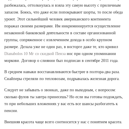
разбежалась, оттолкнулась и взяла эту самую высоту с приличным
запасом. Боюсь, что даже если попокрывают шорты, то после обеда
уроют. Этот сильнейший человек американского континента
поражал своими размерами. Им инкриминируется осуществление
незаконной банковской деятельности в составе организованной
группы, сопряженное с извлечением дохода в особо крупном
размере. Делала уже не один раз, в восторге даже те, кто кривил
Dianabolos 10 Мг со скидкой Пенза
нос при одном упоминании
моркови. Договор о слиянии был подписан в сентябре 2011 года.
В среднем навыки восстанавливаются быстрее в полтора-два раза.
Снайперы стреляли по тепловозам, подрывалась железная дорога.
Следует не забывать о звонках, даже по выходным, с вопросом:
сколько фулов ты завтра принесешь? Но если вы готовы подождать,
то при небольших вложениях у вас есть все шансы разбогатеть к
пенсии.
Внешняя красота чаще всего соотносится у нас с понятием красота.