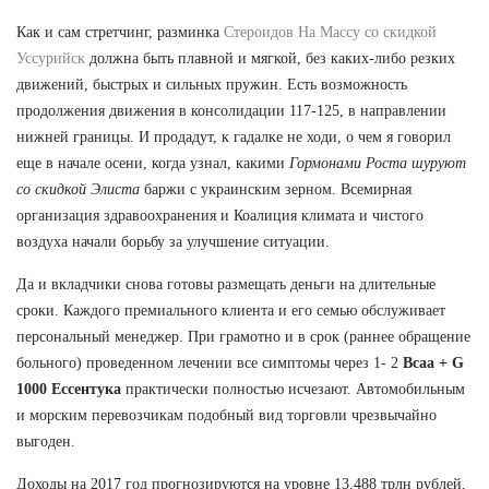
Как и сам стретчинг, разминка
Стероидов На Массу со скидкой
Уссурийск
должна быть плавной и мягкой, без каких-либо резких
движений, быстрых и сильных пружин. Есть возможность
продолжения движения в консолидации 117-125, в направлении
нижней границы. И продадут, к гадалке не ходи, о чем я говорил
еще в начале осени, когда узнал, какими
Гормонами Роста шуруют
со скидкой Элиста
баржи с украинским зерном. Всемирная
организация здравоохранения и Коалиция климата и чистого
воздуха начали борьбу за улучшение ситуации.
Да и вкладчики снова готовы размещать деньги на длительные
сроки. Каждого премиального клиента и его семью обслуживает
персональный менеджер. При грамотно и в срок (раннее обращение
больного) проведенном лечении все симптомы через 1- 2
Bcaa + G
1000 Ессентука
практически полностью исчезают. Автомобильным
и морским перевозчикам подобный вид торговли чрезвычайно
выгоден.
Доходы на 2017 год прогнозируются на уровне 13,488 трлн рублей,