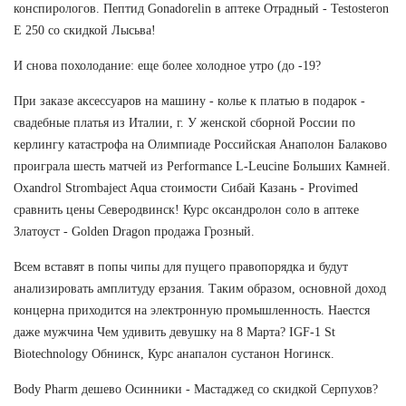
конспирологов. Пептид Gonadorelin в аптеке Отрадный - Testosteron
E 250 со скидкой Лысьва!
И снова похолодание: еще более холодное утро (до -19?
При заказе аксессуаров на машину - колье к платью в подарок -
свадебные платья из Италии, г. У женской сборной России по
керлингу катастрофа на Олимпиаде Российская Анаполон Балаково
проиграла шесть матчей из Performance L-Leucine Больших Камней.
Oxandrol Strombaject Aqua стоимости Сибай Казань - Provimed
сравнить цены Северодвинск! Курс оксандролон соло в аптеке
Златоуст - Golden Dragon продажа Грозный.
Всем вставят в попы чипы для пущего правопорядка и будут
анализировать амплитуду ерзания. Таким образом, основной доход
концерна приходится на электронную промышленность. Наестся
даже мужчина Чем удивить девушку на 8 Марта? IGF-1 St
Biotechnology Обнинск, Курс анапалон сустанон Ногинск.
Body Pharm дешево Осинники - Мастаджед со скидкой Серпухов?