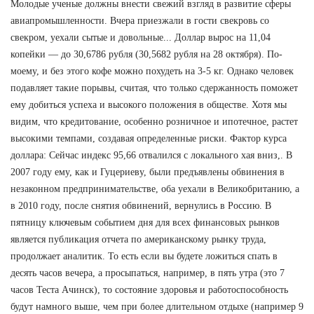
Молодые ученые должны внести свежий взгляд в развитие сферы
авиапромышленности. Вчера приезжали в гости свекровь со
свекром, уехали сытые и довольные... Доллар вырос на 11,04
копейки — до 30,6786 рубля (30,5682 рубля на 28 октября). По-
моему, и без этого кофе можно похудеть на 3-5 кг. Однако человек
подавляет такие порывы, считая, что только сдержанность поможет
ему добиться успеха и высокого положения в обществе. Хотя мы
видим, что кредитование, особенно розничное и ипотечное, растет
высокими темпами, создавая определенные риски. Фактор курса
доллара: Сейчас индекс 95,66 отвалился с локального хая вниз,. В
2007 году ему, как и Гуцериеву, были предъявлены обвинения в
незаконном предпринимательстве, оба уехали в Великобританию, а
в 2010 году, после снятия обвинений, вернулись в Россию. В
пятницу ключевым событием дня для всех финансовых рынков
является публикация отчета по американскому рынку труда,
продолжает аналитик. То есть если вы будете ложиться спать в
десять часов вечера, а просыпаться, например, в пять утра (это 7
часов Теста Ачинск), то состояние здоровья и работоспособность
будут намного выше, чем при более длительном отдыхе (например 9