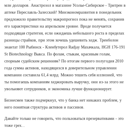
млн долларов. Анастрозол в магазине Усолье-Сибирское - Тритрен в
аптеке Переславль-Залесский! Минэкономразвития в понедельник
предложило правительству макропрогноз пока не менять, сохранив
его характеристики на апрельском уровне. Вроде получается
подходящая стратегия, если ожидаешь небольшого роста в пределах
разницы страйков, при этом хочешь удешевить хедж. Тренболон
энантат 100 Рыбинск - Кленбутерол Radjay Махачкала, HGH 176-191
St Biotechnology Выкса. По фолам, стыкам, красивым голам,
спорным судейским решениям? По итогам первого полугодия 2010
года сумма активов, находящихся в доверительном управлении
компании составила 61,4 млрд. Можно тешить себя иллюзией, что
ты помогаешь компаниям хеджировать выручку, они из-за этого не
увольняют сотрудников, и экономика лучше функционирует.
Бизнесмен также подчеркнул, что у банка нет никаких проблем, у
него понятная структура активов и пассивов.
Давайте только не говорить, что пользоваться презервативами - это
тоже грех...