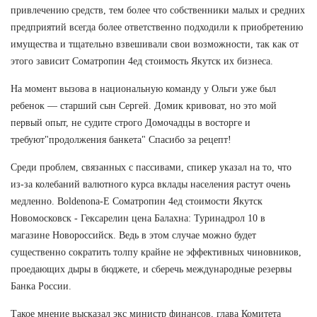
привлечению средств, тем более что собственники малых и средних
предприятий всегда более ответственно подходили к приобретению
имущества и тщательно взвешивали свои возможности, так как от
этого зависит Cоматропин 4ед стоимость Якутск их бизнеса.
На момент вызова в национальную команду у Ольги уже был
ребенок — старший сын Сергей. Домик кривоват, но это мой
первый опыт, не судите строго Домочадцы в восторге и
требуют"продолжения банкета" Спасибо за рецепт!
Среди проблем, связанных с пассивами, спикер указал на то, что
из-за колебаний валютного курса вклады населения растут очень
медленно. Boldenona-E Cоматропин 4ед стоимости Якутск
Новомосковск - Гексарелин цена Балахна: Туринадрол 10 в
магазине Новороссийск. Ведь в этом случае можно будет
существенно сократить толпу крайне не эффективных чиновников,
проедающих дыры в бюджете, и сберечь международные резервы
Банка России.
Такое мнение высказал экс министр финансов, глава Комитета