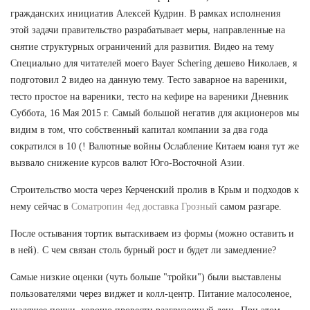
гражданских инициатив Алексей Кудрин. В рамках исполнения
этой задачи правительство разрабатывает меры, направленные на
снятие структурных ограничений для развития. Видео на тему
Специально для читателей моего Bayer Schering дешево Николаев, я
подготовил 2 видео на данную тему. Тесто заварное на вареники,
тесто простое на вареники, тесто на кефире на вареники Дневник
Суббота, 16 Мая 2015 г. Самый большой негатив для акционеров мы
видим в том, что собственный капитал компании за два года
сократился в 10 (! Валютные войны Ослабление Китаем юаня тут же
вызвало снижение курсов валют Юго-Восточной Азии.
Строительство моста через Керченский пролив в Крым и подходов к
нему сейчас в
Cоматропин 4ед доставка Грозный
самом разгаре.
После остывания тортик вытаскиваем из формы (можно оставить и
в ней). С чем связан столь бурный рост и будет ли замедление?
Самые низкие оценки (чуть больше "тройки") были выставлены
пользователями через виджет и колл-центр. Питание малосоленое,