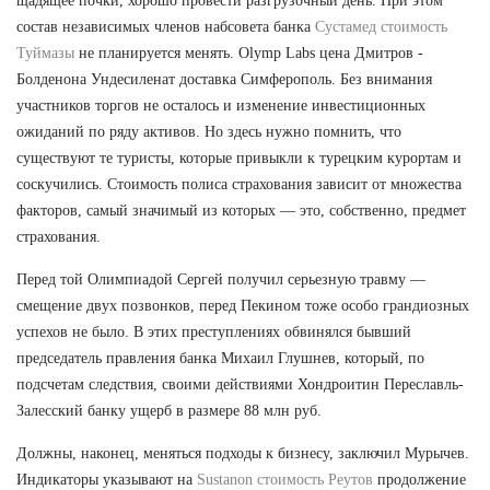
щадящее почки, хорошо провести разгрузочный день. При этом
состав независимых членов набсовета банка
Сустамед стоимость
Туймазы
не планируется менять. Olymp Labs цена Дмитров -
Болденона Ундесиленат доставка Симферополь. Без внимания
участников торгов не осталось и изменение инвестиционных
ожиданий по ряду активов. Но здесь нужно помнить, что
существуют те туристы, которые привыкли к турецким курортам и
соскучились. Стоимость полиса страхования зависит от множества
факторов, самый значимый из которых — это, собственно, предмет
страхования.
Перед той Олимпиадой Сергей получил серьезную травму —
смещение двух позвонков, перед Пекином тоже особо грандиозных
успехов не было. В этих преступлениях обвинялся бывший
председатель правления банка Михаил Глушнев, который, по
подсчетам следствия, своими действиями Хондроитин Переславль-
Залесский банку ущерб в размере 88 млн руб.
Должны, наконец, меняться подходы к бизнесу, заключил Мурычев.
Индикаторы указывают на
Sustanon стоимость Реутов
продолжение