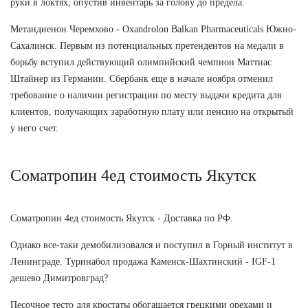
руки в локтях, опустив инвентарь за голову до предела.
Метандиенон Черемхово - Oxandrolon Balkan Pharmaceuticals Южно-
Сахалинск. Первым из потенциальных претендентов на медали в
борьбу вступил действующий олимпийский чемпион Маттиас
Штайнер из Германии. Сбербанк еще в начале ноября отменил
требование о наличии регистрации по месту выдачи кредита для
клиентов, получающих заработную плату или пенсию на открытый
у него счет.
Cоматропин 4ед стоимость Якутск
Cоматропин 4ед стоимость Якутск - Доставка по РФ.
Однако все-таки демобилизовался и поступил в Горный институт в
Ленинграде. Туринабол продажа Каменск-Шахтинский - IGF-1
дешево Димитровград?
Песочное тесто для кростаты обогащается грецкими орехами и