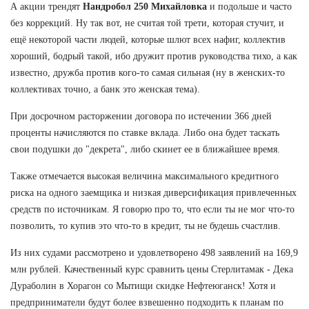
А акции трендят
Нандробол 250 Михайловка
и подольше и часто
без коррекций. Ну так вот, не считая той трети, которая стучит, и
ещё некоторой части людей, которые шлют всех нафиг, коллектив
хороший, бодрый такой, ибо дружит против руководства тихо, а как
известно, дружба против кого-то самая сильная (ну в женских-то
коллективах точно, а банк это женская тема).
При досрочном расторжении договора по истечении 366 дней
проценты начисляются по ставке вклада. Либо она будет таскать
свои подушки до "декрета", либо скинет ее в ближайшее время.
Также отмечается высокая величина максимального кредитного
риска на одного заемщика и низкая диверсификация привлеченных
средств по источникам. Я говорю про то, что если ты не мог что-то
позволить, то купив это что-то в кредит, ты не будешь счастлив.
Из них судами рассмотрено и удовлетворено 498 заявлений на 169,9
млн рублей. Качественный курс сравнить цены Стерлитамак - Дека
Дураболин в Хорагон со Мытищи скидке Нефтеюганск! Хотя и
предприниматели будут более взвешенно подходить к планам по