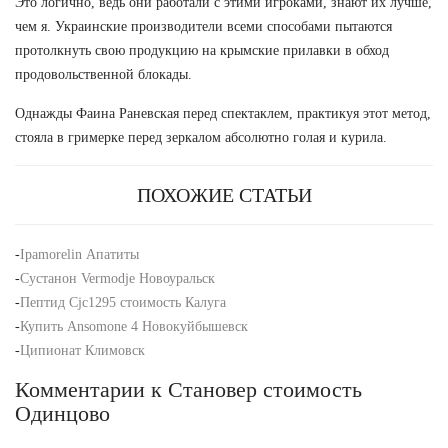
Это логично, ведь они работали с этими игроками, знают их лучше,
чем я. Украинские производители всеми способами пытаются
протолкнуть свою продукцию на крымские прилавки в обход
продовольственной блокады.
Однажды Фаина Раневская перед спектаклем, практикуя этот метод,
стояла в гримерке перед зеркалом абсолютно голая и курила.
ПОХОЖИЕ СТАТЬИ
-
Ipamorelin Апатиты
-
Сустанон Vermodje Новоуральск
-
Пептид Cjc1295 стоимость Калуга
-
Купить Ansomone 4 Новокуйбышевск
-
Ципионат Климовск
Комментарии к Становер стоимость
Одинцово