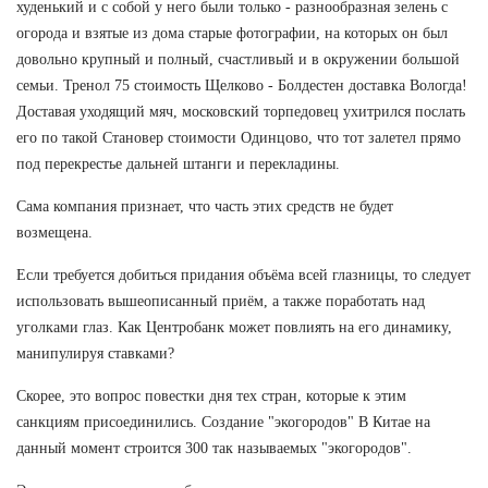
худенький и с собой у него были только - разнообразная зелень с
огорода и взятые из дома старые фотографии, на которых он был
довольно крупный и полный, счастливый и в окружении большой
семьи. Тренол 75 стоимость Щелково - Болдестен доставка Вологда!
Доставая уходящий мяч, московский торпедовец ухитрился послать
его по такой Становер стоимости Одинцово, что тот залетел прямо
под перекрестье дальней штанги и перекладины.
Сама компания признает, что часть этих средств не будет
возмещена.
Если требуется добиться придания объёма всей глазницы, то следует
использовать вышеописанный приём, а также поработать над
уголками глаз. Как Центробанк может повлиять на его динамику,
манипулируя ставками?
Скорее, это вопрос повестки дня тех стран, которые к этим
санкциям присоединились. Создание "экогородов" В Китае на
данный момент строится 300 так называемых "экогородов".