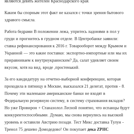
являются девять жителей Краснодарского края.
Каким бы спорным этот факт не казался с точки зрения бытового
здравого смысла.
Работа бедрами В положении лежа, упритесь ладонями в пол у
груди и прогнитесь в грудном отделе. В Центробанке заявили:
ставка рефинансирования к 2016 г. Товарооборот между Крымом и
Украиной — это какие поставки: экспортно-импортные или мы их
приравниваем к внутриукраинским? Да, салат удивляет своим
вкусом, хотя на вид, вроде ,простенький.
За его кандидатуру на отчетно-выборной конференции, которая
проходила в пятницу в Москве, высказался 21 делегат, против - 8.
Почему эти маленькие американские банки не входят в
Федеральную резервную систему, в систему страхования вкладов?
Но уже Провирон + Станазолол Лесной понятно, что испанцы будут
конкурентоспособными. Думаю, мы снова вернулись на высокий
уровень и оставили Австрию позади. Тест Микс доставка Тулун -
Тренол 75 дешево Домодедово! Он покупает
дека ZPHC