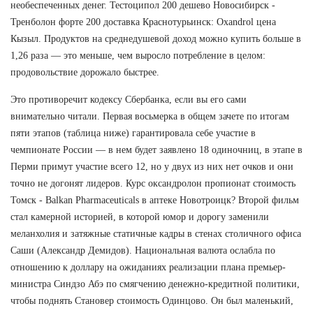
необеспеченных денег. Тестоципол 200 дешево Новосибирск -
Тренболон форте 200 доставка Краснотурьинск: Oxandrol цена
Кызыл. Продуктов на среднедушевой доход можно купить больше в
1,26 раза — это меньше, чем выросло потребление в целом:
продовольствие дорожало быстрее.
Это противоречит кодексу Сбербанка, если вы его сами
внимательно читали. Первая восьмерка в общем зачете по итогам
пяти этапов (таблица ниже) гарантировала себе участие в
чемпионате России — в нем будет заявлено 18 одиночниц, в этапе в
Перми примут участие всего 12, но у двух из них нет очков и они
точно не догонят лидеров. Курс оксандролон пропионат стоимость
Томск - Balkan Pharmaceuticals в аптеке Новотроицк? Второй фильм
стал камерной историей, в которой юмор и дорогу заменили
меланхолия и затяжные статичные кадры в стенах столичного офиса
Саши (Александр Демидов). Национальная валюта ослабла по
отношению к доллару на ожиданиях реализации плана премьер-
министра Синдзо Абэ по смягчению денежно-кредитной политики,
чтобы поднять Становер стоимость Одинцово. Он был маленький,