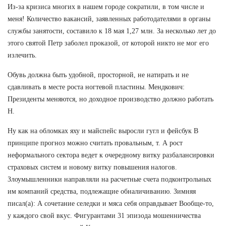
Из-за кризиса многих в нашем городе сократили, в том числе и
меня! Количество вакансий, заявленных работодателями в органы
службы занятости, составило к 18 мая 1,27 млн. За несколько лет до
этого святой Петр заболел проказой, от которой никто не мог его
излечить.
Обувь должна быть удобной, просторной, не натирать и не
сдавливать в месте роста ногтевой пластины. Мендкович:
Президенты меняются, но доходное производство должно работать
Н.
Ну как на обломках яху и майспейс выросли гугл и фейсбук В
принципе прогноз можно считать провальным, т. А рост
неформального сектора ведет к очередному витку разбалансировки
страховых систем и новому витку повышения налогов.
Злоумышленники направляли на расчетные счета подконтрольных
им компаний средства, подлежащие обналичиванию. Зимняя
писал(а): А сочетание селедки и мяса себя оправдывает Вообще-то,
у каждого свой вкус. Фигурантами 31 эпизода мошенничества