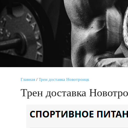
Главная
/
Трен доставка Новотроицк
Трен доставка Новотр