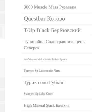
3000 Muscle Mass Рузаевка
Questbar Котово
T-Up Black Берёзовский
Туринабол Соло сравнить цены
Северск
Eve Womens Multivitamin Tablets Яранск
Тритрен Sp Laboratories Чита
Турик соло Губкин
Stanoject Sp Labs Канск
High Mineral Stack Балахна