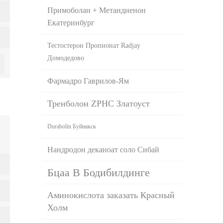
Примоболан + Метандиенон
Екатеринбург
Тестостерон Пропионат Radjay
Домодедово
Фармадро Гаврилов-Ям
Тренболон ZPHC Златоуст
Durabolin Буйнакск
Нандродон деканоат соло Сибай
Бцаа В Бодибилдинге
Аминокислота заказать Красный
Холм