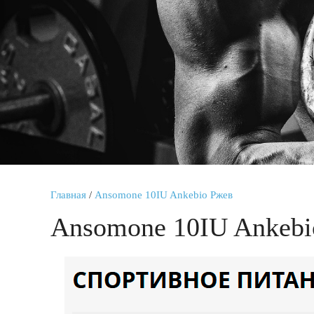
Главная
/
Ansomone 10IU Ankebio Ржев
Ansomone 10IU Ankebi