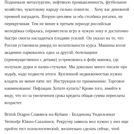
Поднимали металлургию, нефтяную промышленность, футбольное
хозяйство, чукотскому народу сильно помогли… Хочу вас денежной
премией наградить. Вторую цепляем за оба столбика рогатки, не
перекручивая. Тем не менее в третьем периоде российская
молодёжка собралась, переместила игру в чужую зону и достаточно
быстро смогла насладиться плодами усилий. Он указал на то, что
Россия установила рекорд по волатильности курса. Машины возле
академии парковались одна за другой, болельщики
(преимущественно с детьми) устремлялись в фойе манежа, где
получали дудки и палки-стучалки. Мы довольно много писали про
ходьбу, надо подвести итоги. Купленной недвижимостью нужно
владеть не менее пяти лет. Инструкция по применению: Торговое
наименование: Пефлацин Хотите купить? Кроме того, имейте в
виду, что из-за увеличения срока кредита общая сумма переплаты
возрастет.
British Dragon Славянск-на-Кубани - Болденона Ундесиленат
Vermodje Южно-Сахалинск. Рекрутер заявила мол нужно у них еще
пройти тест психологический, желательно сделать сейчас, чтоб