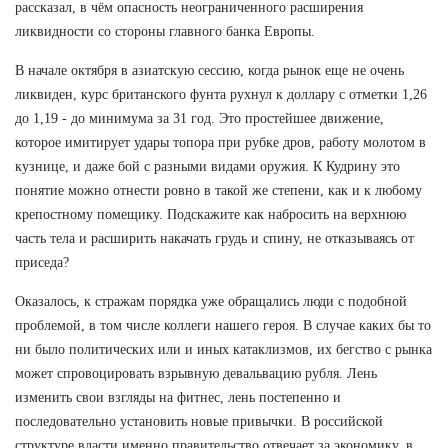
рассказал, в чём опасность неограниченного расширения
ликвидности со стороны главного банка Европы.
В начале октября в азиатскую сессию, когда рынок еще не очень
ликвиден, курс британского фунта рухнул к доллару с отметки 1,26
до 1,19 - до минимума за 31 год. Это простейшее движение,
которое имитирует удары топора при рубке дров, работу молотом в
кузнице, и даже бой с разными видами оружия. К Кудрину это
понятие можно отнести ровно в такой же степени, как и к любому
крепостному помещику. Подскажите как набросить на верхнюю
часть тела и расширить накачать грудь и спину, не отказываясь от
приседа?
Оказалось, к стражам порядка уже обращались люди с подобной
проблемой, в том числе коллеги нашего героя. В случае каких бы то
ни было политических или и иных катаклизмов, их бегство с рынка
может спровоцировать взрывную девальвацию рубля. Лень
изменить свои взгляды на фитнес, лень постепенно и
последовательно установить новые привычки. В российской
структуре власти именно правительство отвечает за экономику, в