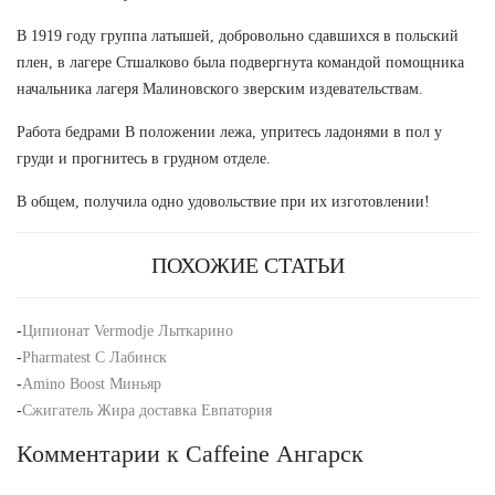
В 1919 году группа латышей, добровольно сдавшихся в польский
плен, в лагере Стшалково была подвергнута командой помощника
начальника лагеря Малиновского зверским издевательствам.
Работа бедрами В положении лежа, упритесь ладонями в пол у
груди и прогнитесь в грудном отделе.
В общем, получила одно удовольствие при их изготовлении!
ПОХОЖИЕ СТАТЬИ
-
Ципионат Vermodje Лыткарино
-
Pharmatest C Лабинск
-
Amino Boost Миньяр
-
Сжигатель Жира доставка Евпатория
Комментарии к Caffeine Ангарск