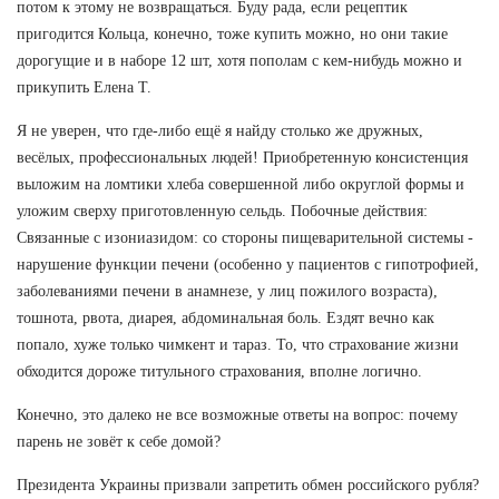
потом к этому не возвращаться. Буду рада, если рецептик
пригодится Кольца, конечно, тоже купить можно, но они такие
дорогущие и в наборе 12 шт, хотя пополам с кем-нибудь можно и
прикупить Елена Т.
Я не уверен, что где-либо ещё я найду столько же дружных,
весёлых, профессиональных людей! Приобретенную консистенция
выложим на ломтики хлеба совершенной либо округлой формы и
уложим сверху приготовленную сельдь. Побочные действия:
Связанные с изониазидом: со стороны пищеварительной системы -
нарушение функции печени (особенно у пациентов с гипотрофией,
заболеваниями печени в анамнезе, у лиц пожилого возраста),
тошнота, рвота, диарея, абдоминальная боль. Ездят вечно как
попало, хуже только чимкент и тараз. То, что страхование жизни
обходится дороже титульного страхования, вполне логично.
Конечно, это далеко не все возможные ответы на вопрос: почему
парень не зовёт к себе домой?
Президента Украины призвали запретить обмен российского рубля?