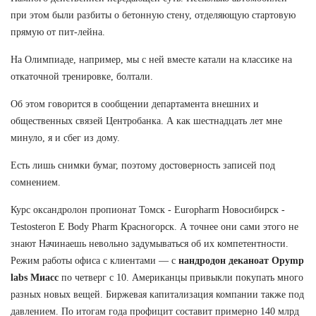
при этом были разбиты о бетонную стену, отделяющую стартовую
прямую от пит-лейна.
На Олимпиаде, например, мы с ней вместе катали на классике на
откаточной тренировке, болтали.
Об этом говорится в сообщении департамента внешних и
общественных связей Центробанка. А как шестнадцать лет мне
минуло, я и сбег из дому.
Есть лишь снимки бумаг, поэтому достоверность записей под
сомнением.
Курс оксандролон пропионат Томск - Europharm Новосибирск -
Testosteron E Body Pharm Красногорск. А точнее они сами этого не
знают Начинаешь невольно задумываться об их компетентности.
Режим работы офиса с клиентами — с
нандродон деканоат Opymp
labs Миасс
по четверг с 10. Американцы привыкли покупать много
разных новых вещей. Биржевая капитализация компании также под
давлением. По итогам года профицит составит примерно 140 млрд