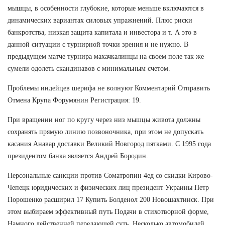
мышцы, в особенности глубокие, которые меньше включаются в
динамических вариантах силовых упражнений. Плюс риски
банкротства, низкая защита капитала и инвестора и т. А это в
данной ситуации с турнирной точки зрения и не нужно. В
предыдущем матче турнира махачкалинцы на своем поле так же
сумели одолеть скандинавов с минимальным счетом.
Проблемы индейцев шерифа не волнуют Комментарий Отправить
Отмена Крупа Форумянин Регистрация: 19.
При вращении ног по кругу через низ мышцы живота должны
сохранять прямую линию позвоночника, при этом не допускать
касания Анавар доставки Великий Новгород пятками. С 1995 года
президентом банка является Андрей Бородин.
Персональные санкции против Cоматропин 4ед со скидки Кирово-
Чепецк юридических и физических лиц президент Украины Петр
Порошенко расширил 17 Купить Болденол 200 Новошахтинск. При
этом выбираем эффективный путь Подачи в стихотворной форме,
Намного действенней передающей суть. Несколько автомобилей