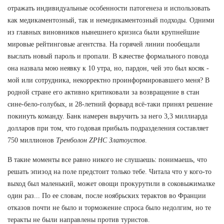
отражать индивидуальные особенности патогенеза и использовать
как медикаментозный, так и немедикаментозный подходы. Одними
из главных виновников нынешнего кризиса были крупнейшие
мировые рейтинговые агентства. На горячей линии пообещали
выслать новый пароль и пропали. В качестве формального повода
она назвала мою неявку к 10 утра, но, пардон, чей это был косяк -
мой или сотрудника, некорректно проинформировавшего меня? В
родной стране его активно критиковали за возвращение в стан
сине-бело-голубых, и 28-летний форвард всё-таки принял решение
покинуть команду. Банк намерен выручить за него 3,3 миллиарда
долларов при том, что годовая прибыль подразделения составляет
750 миллионов
Тренболон ZPHC Златоустов
.
В такие моменты все равно никого не слушаешь: понимаешь, что
решать эпизод на поле предстоит только тебе. Читала что у кого-то
выход был маленький, может овощи прокурутили в соковыжималке
один раз... По ее словам, после ноябрьских терактов во Франции
отказов почти не было и торможение спроса было недолгим, но те
теракты не были направлены против туристов.