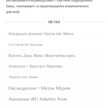
рассматривается индивидуально с участием подразделения
банка, отвечающего за предотвращение мошеннических
действий.
МЕТКИ
Нандродон деканоат Opymp labs Миасс
Суст Opymp labs Краснодар
Купить Дека Микс Новочебоксарск
Анаполон + Винстрол Макеевка
Энантат соло Львов
Оксандролон + Метан Муром
Ansomone 4IU Ankebio Азов