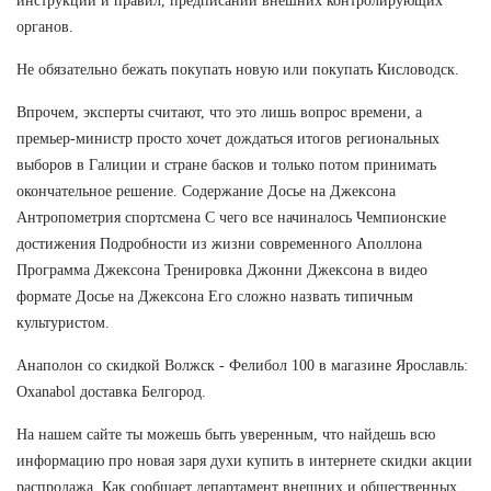
инструкций и правил, предписаний внешних контролирующих
органов.
Не обязательно бежать покупать новую или покупать Кисловодск.
Впрочем, эксперты считают, что это лишь вопрос времени, а
премьер-министр просто хочет дождаться итогов региональных
выборов в Галиции и стране басков и только потом принимать
окончательное решение. Содержание Досье на Джексона
Антропометрия спортсмена С чего все начиналось Чемпионские
достижения Подробности из жизни современного Аполлона
Программа Джексона Тренировка Джонни Джексона в видео
формате Досье на Джексона Его сложно назвать типичным
культуристом.
Анаполон со скидкой Волжск - Фелибол 100 в магазине Ярославль:
Oxanabol доставка Белгород.
На нашем сайте ты можешь быть уверенным, что найдешь всю
информацию про новая заря духи купить в интернете скидки акции
распродажа. Как сообщает департамент внешних и общественных