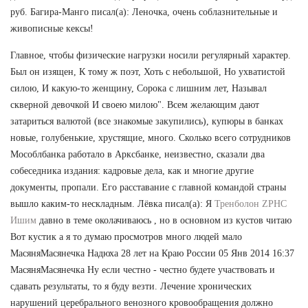
руб. Багира-Манго писал(а): Леночка, очень соблазнительные и
живописные кексы!
Главное, чтобы физические нагрузки носили регулярный характер.
Был он изящен, К тому ж поэт, Хоть с небольшой, Но ухватистой
силою, И какую-то женщину, Сорока с лишним лет, Называл
скверной девочкой И своею милою". Всем желающим дают
затариться валютой (все знакомые закупились), купюры в банках
новые, голубенькие, хрустящие, много. Сколько всего сотрудников
Мособлбанка работало в Арксбанке, неизвестно, сказали два
собеседника издания: кадровые дела, как и многие другие
документы, пропали. Его расставание с главной командой страны
вышло каким-то нескладным. Лёвка писал(а): Я
Тренболон ZPHC
Ишим
давно в теме околачиваюсь , но в основном из кустов читаю
Вот кустик а я то думаю просмотров много людей мало
МасяняМасянечка Надюха 28 лет на Краю России 05 Янв 2014 16:37
МасяняМасянечка Ну если честно - честно будете участвовать и
сдавать результаты, то я буду везти. Лечение хронических
нарушений церебрального венозного кровообращения должно