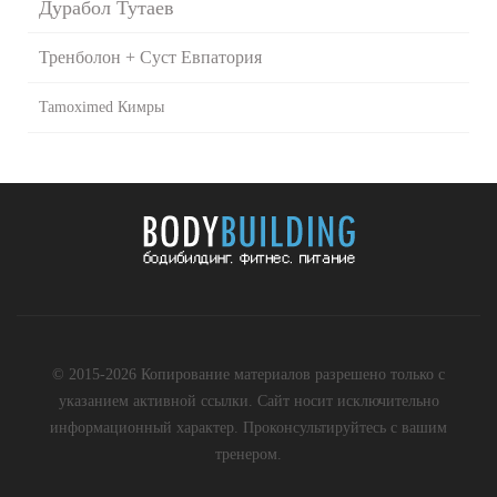
Дурабол Тутаев
Тренболон + Суст Евпатория
Tamoximed Кимры
© 2015-2026 Копирование материалов разрешено только с
указанием активной ссылки. Сайт носит исключительно
информационный характер. Проконсультируйтесь с вашим
тренером.