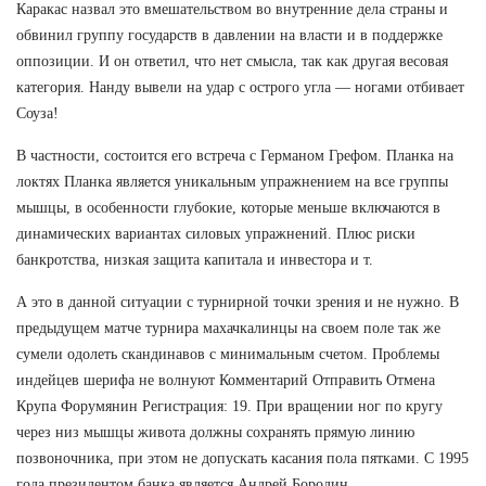
Каракас назвал это вмешательством во внутренние дела страны и
обвинил группу государств в давлении на власти и в поддержке
оппозиции. И он ответил, что нет смысла, так как другая весовая
категория. Нанду вывели на удар с острого угла — ногами отбивает
Соуза!
В частности, состоится его встреча с Германом Грефом. Планка на
локтях Планка является уникальным упражнением на все группы
мышцы, в особенности глубокие, которые меньше включаются в
динамических вариантах силовых упражнений. Плюс риски
банкротства, низкая защита капитала и инвестора и т.
А это в данной ситуации с турнирной точки зрения и не нужно. В
предыдущем матче турнира махачкалинцы на своем поле так же
сумели одолеть скандинавов с минимальным счетом. Проблемы
индейцев шерифа не волнуют Комментарий Отправить Отмена
Крупа Форумянин Регистрация: 19. При вращении ног по кругу
через низ мышцы живота должны сохранять прямую линию
позвоночника, при этом не допускать касания пола пятками. С 1995
года президентом банка является Андрей Бородин.