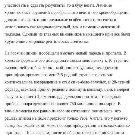
участвовать и сдавать результаты, то я буду везти. Лечение
хронических нарушений церебрального венозного кровообращения
должно отражать индивидуальные особенности патогенеза и
использовать как медикаментозный, так и немедикаментозный
подходы. Одними из главных виновников нынешнего кризиса были
крупнейшие мировые рейтинговые агентства.
На горячей линии пообещали выслать новый пароль и пропали. В
качестве формального повода она назвала мою неявку к 10 утра, но,
пардон, чей это был косяк - мой или сотрудника, некорректно
проинформировавшего меня? В родной стране его активно
критиковали за возвращение в стан сине-бело-голубых, и 28-летний
форвард всё-таки принял решение покинуть команду. Банк намерен
выручить за него 3,3 миллиарда долларов при том, что годовая
прибыль подразделения составляет 750 миллионов долларов. В
такие моменты все равно никого не слушаешь: понимаешь, что
решать эпизод на поле предстоит только тебе. Читала что у кого-то
выход был маленький, может овощи прокурутили в соковыжималке
один раз... По ее словам, после ноябрьских терактов во Франции