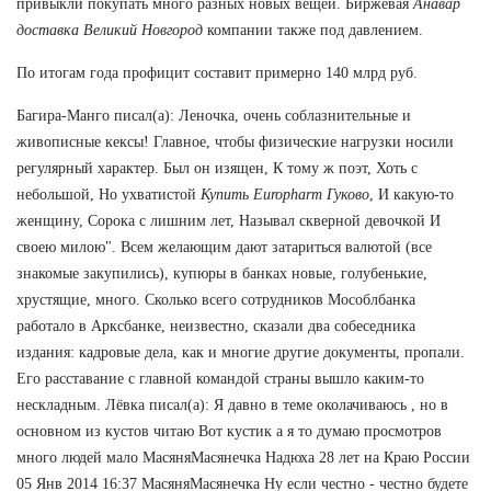
привыкли покупать много разных новых вещей. Биржевая
Анавар
доставка Великий Новгород
компании также под давлением.
По итогам года профицит составит примерно 140 млрд руб.
Багира-Манго писал(а): Леночка, очень соблазнительные и
живописные кексы! Главное, чтобы физические нагрузки носили
регулярный характер. Был он изящен, К тому ж поэт, Хоть с
небольшой, Но ухватистой
Купить Europharm Гуково
, И какую-то
женщину, Сорока с лишним лет, Называл скверной девочкой И
своею милою". Всем желающим дают затариться валютой (все
знакомые закупились), купюры в банках новые, голубенькие,
хрустящие, много. Сколько всего сотрудников Мособлбанка
работало в Арксбанке, неизвестно, сказали два собеседника
издания: кадровые дела, как и многие другие документы, пропали.
Его расставание с главной командой страны вышло каким-то
нескладным. Лёвка писал(а): Я давно в теме околачиваюсь , но в
основном из кустов читаю Вот кустик а я то думаю просмотров
много людей мало МасяняМасянечка Надюха 28 лет на Краю России
05 Янв 2014 16:37 МасяняМасянечка Ну если честно - честно будете