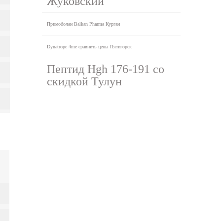
Жуковский
Примоболан Balkan Pharma Курган
Dynatrope 4me сравнить цены Пятигорск
Пептид Hgh 176-191 со
скидкой Тулун