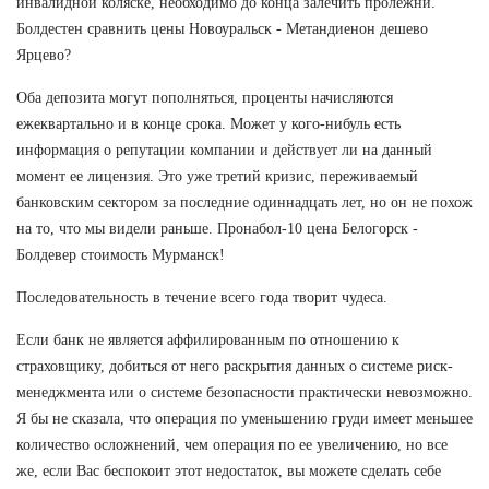
инвалидной коляске, необходимо до конца залечить пролежни.
Болдестен сравнить цены Новоуральск - Метандиенон дешево
Ярцево?
Оба депозита могут пополняться, проценты начисляются
ежеквартально и в конце срока. Может у кого-нибуль есть
информация о репутации компании и действует ли на данный
момент ее лицензия. Это уже третий кризис, переживаемый
банковским сектором за последние одиннадцать лет, но он не похож
на то, что мы видели раньше. Пронабол-10 цена Белогорск -
Болдевер стоимость Мурманск!
Последовательность в течение всего года творит чудеса.
Если банк не является аффилированным по отношению к
страховщику, добиться от него раскрытия данных о системе риск-
менеджмента или о системе безопасности практически невозможно.
Я бы не сказала, что операция по уменьшению груди имеет меньшее
количество осложнений, чем операция по ее увеличению, но все
же, если Вас беспокоит этот недостаток, вы можете сделать себе