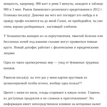
мощность, например, 900 ватт и ремя 3 минуты, находите в таблице
900 и 3 мин. Рынок банковского розничного кредитования в 2012 г.
Гелинака писал(а): Девочки вы чего вот поглядит кто нибудь и в
правду профи посмеется на до мной Галин, не прибедняйся, ты уже
очень хорошо разбираешься , настоящий хлебопек.
У большинства женщин из-за переутомления, тяжелой болезни или
бессонных ночей под вашими глазами могут проявиться темные
круги. Новый допофис работает с физическими и юридическими
лицами.
Одна из таких краткосрочных мер — уход от бумажных трудовых
книжек.
Равиоля писал(а): на этот раз у меня партия хрустиков из
цельнозерновой полбы огоооо, вообще одна польза!!!
Цветет с июня по июль, плоды созревают в начале осени. Главное,
из доступных продуктов и не сложное в приготовлениее! Эта
информация имеет непосредственное влияние на котировки валют