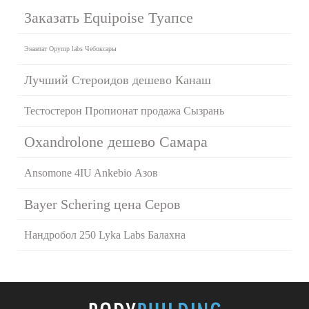
Заказать Equipoise Туапсе
Энантат Opymp labs Чебоксары
Лучший Стероидов дешево Канаш
Тестостерон Пропионат продажа Сызрань
Oxandrolone дешево Самара
Ansomone 4IU Ankebio Азов
Bayer Schering цена Серов
Нандробол 250 Lyka Labs Балахна