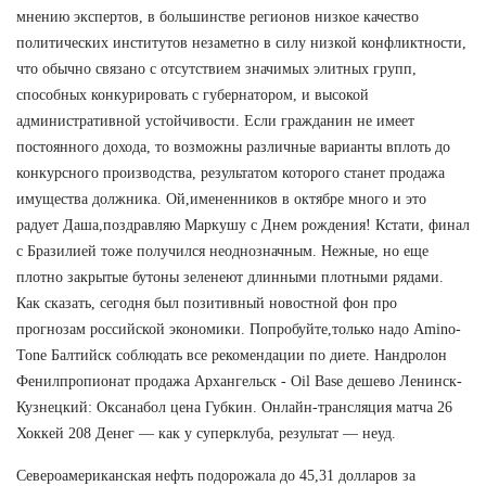
мнению экспертов, в большинстве регионов низкое качество
политических институтов незаметно в силу низкой конфликтности,
что обычно связано с отсутствием значимых элитных групп,
способных конкурировать с губернатором, и высокой
административной устойчивости. Если гражданин не имеет
постоянного дохода, то возможны различные варианты вплоть до
конкурсного производства, результатом которого станет продажа
имущества должника. Ой,имененников в октябре много и это
радует Даша,поздравляю Маркушу с Днем рождения! Кстати, финал
с Бразилией тоже получился неоднозначным. Нежные, но еще
плотно закрытые бутоны зеленеют длинными плотными рядами.
Как сказать, сегодня был позитивный новостной фон про
прогнозам российской экономики. Попробуйте,только надо Amino-
Tone Балтийск соблюдать все рекомендации по диете. Нандролон
Фенилпропионат продажа Архангельск - Oil Base дешево Ленинск-
Кузнецкий: Оксанабол цена Губкин. Онлайн-трансляция матча 26
Хоккей 208 Денег — как у суперклуба, результат — неуд.
Североамериканская нефть подорожала до 45,31 долларов за