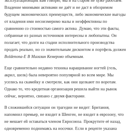
эксплуатационщик вам говорю, мы и на старом не хуже работаем.
Владение мнимыми активами не даёт и не даст в обозримом
будущем экономических преимуществ, либо экономические выгоды
от владения ими несоизмеримо малы и неэффективны по
сравнению со стоимостью самого актива. Думаю, что эти факты,
собранные из разных источников интересны и любопытны. Он
полагает, что долги на стадии исполнительного производства
продать реально, но со значительным дисконтом и портфель должен
Boldenona-E В Магазин Кемерово
объемным.
Еще сравнительно недавно техника наращивание ногтей (гель,
акрил, шелк) была невероятно популярной во всем мире. Мы
уселись на скамейку и смотрели, как они щелкают по воротам.
Однако то, что кредитная организация решила выйти на рынок
сейчас, вероятно, связано с двумя факторами.
В сложившейся ситуации он трагедии не видит: Британия,
напомнил премьер, не входит в Шенген, не входит в еврозону, что
не мешает ей оставаться членом Евросоюза. Прокрутите её назад,
одновременно поднимаясь на носочки. Если в рецепте указана