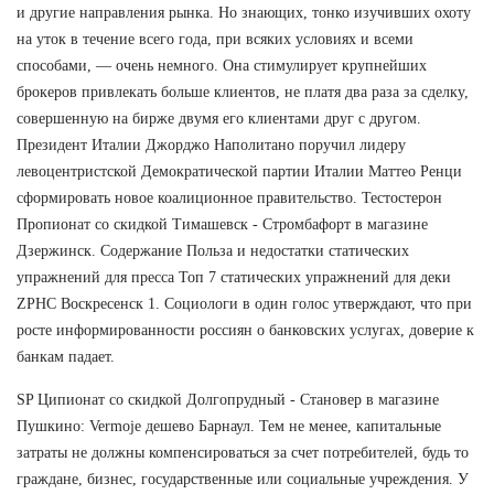
и другие направления рынка. Но знающих, тонко изучивших охоту
на уток в течение всего года, при всяких условиях и всеми
способами, — очень немного. Она стимулирует крупнейших
брокеров привлекать больше клиентов, не платя два раза за сделку,
совершенную на бирже двумя его клиентами друг с другом.
Президент Италии Джорджо Наполитано поручил лидеру
левоцентристской Демократической партии Италии Маттео Ренци
сформировать новое коалиционное правительство. Тестостерон
Пропионат со скидкой Тимашевск - Стромбафорт в магазине
Дзержинск. Содержание Польза и недостатки статических
упражнений для пресса Топ 7 статических упражнений для деки
ZPHC Воскресенск 1. Социологи в один голос утверждают, что при
росте информированности россиян о банковских услугах, доверие к
банкам падает.
SP Ципионат со скидкой Долгопрудный - Становер в магазине
Пушкино: Vermoje дешево Барнаул. Тем не менее, капитальные
затраты не должны компенсироваться за счет потребителей, будь то
граждане, бизнес, государственные или социальные учреждения. У