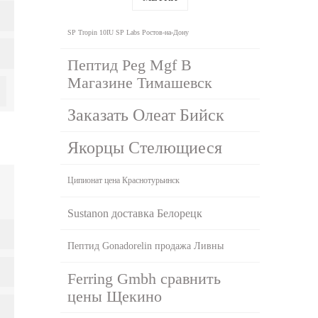
SP Tropin 10IU SP Labs Ростов-на-Дону
Пептид Peg Mgf В
Магазине Тимашевск
Заказать Олеат Бийск
Якорцы Стелющиеся
Ципионат цена Краснотурьинск
Sustanon доставка Белорецк
Пептид Gonadorelin продажа Ливны
Ferring Gmbh сравнить
цены Щекино