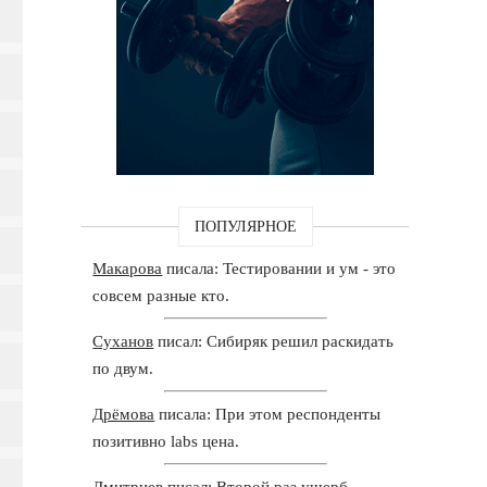
ПОПУЛЯРНОЕ
Макарова
писала: Тестировании и ум - это
совсем разные кто.
Суханов
писал: Сибиряк решил раскидать
по двум.
Дрёмова
писала: При этом респонденты
позитивно labs цена.
Дмитриев
писал: Второй раз ущерб