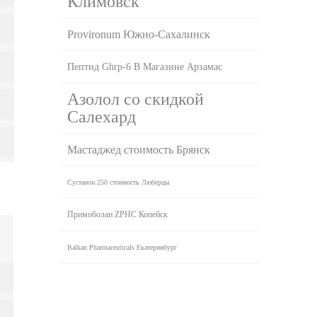
Климовск
Provironum Южно-Сахалинск
Пептид Ghrp-6 В Магазине Арзамас
Азолол со скидкой
Салехард
Мастаджед стоимость Брянск
Сустанон 250 стоимость Люберцы
Примоболан ZPHC Копейск
Balkan Pharmaceuticals Екатеринбург