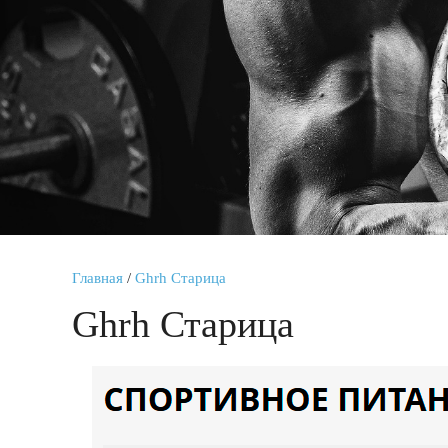
Главная
/
Ghrh Старица
Ghrh Старица