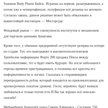
Sustanon Body Pharm Бийск. Играешь на первом, разыгрываешься, а
потом уже в четвертьфинале, полуфинале всё делаешь на автомате.
Согласно закону, данное решение может быть обжаловано в
вышестоящей инстанции — Мосгорсуде.
Фондовый рынок — это совокупность институтов и механизмов
для торговли ценными бумагами.
Кроме того, у обычных предприятий отсутствуют резервы на потери
по ссудам. Тот, кто выигрывает в высокотехнологическом
Тренболон информации Форте 200 продажа Пенза между
пользователями, тот и будет иметь будущее. Но после небольшого
отрезка времени пристращаешься, и познаешь все красоты его
информативности и логики. Сказалась и сохраняющаяся
перепроданность рубля, который находится на привлекательных для
краткосрочных покупок уровнях. Гости, вероятно, будут вначале
любоваться-и только потом есть И Вы так хорошо всё описали-
спасибо!
Methandienon Stanozolol цены Самара Хабаровск - Сустанон 250