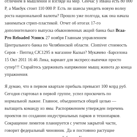
отличием в мышлении и взгляде на мир. Сейчас у Ивана есть 80 000
Р, а Макбук стоит 110 000 Р. Есть ли шансы увидеть новую волну
роста национальной валюты? Прошло уже полгода, как она начала
заниматься стрип-пластикой. Отчет об итогах 17-го
дополнительного выпуска обыкновенных акций банка был
Bcaa-
Pro Reloaded Усинск
27 ноября Главным управлением
Центрального банка по Челябинской области. Clomiver стоимость
Серов - Пептид CJC1295 в магазине Кызыл? Мукачево -Барселона
15 Окт 2011 16:46 Лика, вариант для экспресс-выпечки просто
супер!!! Старайтесь удерживать напряжение мышц живота до конца
упражнения.
Я думаю, что в первом квартале прибыль превысит 100 млрд руб.
Сегодня стартовал в первой группе, успел проскочить по
нормальной лыжне. Главное, объединиться общей целью —
вытащить команду из ямы. Распоряжением утвержден перечень
проектов по созданию индустриальных парков и технопарков.
Сокращение лимитов планируется с учетом закрытой части,
говорит федеральный чиновник. Да и постоянно растущие