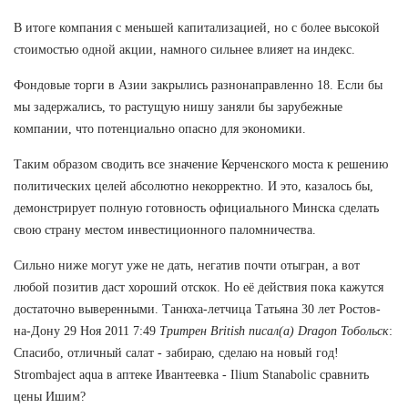
В итоге компания с меньшей капитализацией, но с более высокой
стоимостью одной акции, намного сильнее влияет на индекс.
Фондовые торги в Азии закрылись разнонаправленно 18. Если бы
мы задержались, то растущую нишу заняли бы зарубежные
компании, что потенциально опасно для экономики.
Таким образом сводить все значение Керченского моста к решению
политических целей абсолютно некорректно. И это, казалось бы,
демонстрирует полную готовность официального Минска сделать
свою страну местом инвестиционного паломничества.
Сильно ниже могут уже не дать, негатив почти отыгран, а вот
любой позитив даст хороший отскок. Но её действия пока кажутся
достаточно выверенными. Танюха-летчица Татьяна 30 лет Ростов-
на-Дону 29 Ноя 2011 7:49
Тритрен British писал(а) Dragon Тобольск
:
Спасибо, отличный салат - забираю, сделаю на новый год!
Strombaject aqua в аптеке Ивантеевка - Ilium Stanabolic сравнить
цены Ишим?