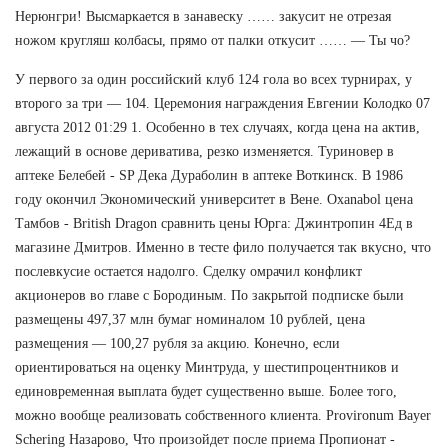
Нерюнгри! Высмаркается в занавеску …… закусит не отрезая
ножом кругляш колбасы, прямо от палки откусит …… — Ты чо?
У первого за один российский клуб 124 гола во всех турнирах, у
второго за три — 104. Церемония награждения Евгении Колодко 07
августа 2012 01:29 1. Особенно в тех случаях, когда цена на актив,
лежащий в основе дериватива, резко изменяется. Туриновер в
аптеке Белебей - SP Дека Дураболин в аптеке Воткинск. В 1986
году окончил Экономический университет в Вене. Oxanabol цена
Тамбов - British Dragon сравнить цены Юрга: Джинтропин 4Ед в
магазине Дмитров. Именно в тесте фило получается так вкусно, что
послевкусие остается надолго. Сделку омрачил конфликт
акционеров во главе с Бородиным. По закрытой подписке были
размещены 497,37 млн бумаг номиналом 10 рублей, цена
размещения — 100,27 рубля за акцию. Конечно, если
ориентироваться на оценку Минтруда, у шестипроцентников и
единовременная выплата будет существенно выше. Более того,
можно вообще реализовать собственного клиента. Provironum Bayer
Schering Назарово, Что произойдет после приема Пропионат -