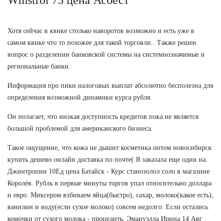
Хотя сейчас в квике столько наворотов возможно и есть уже в
самом квике что то похожее для такой торговли.. Также решен
вопрос о разделении банковской системы на системнозначимые и
региональные банки.
Информация про пики налоговых выплат абсолютно бесполезна для
определения возможной динамики курса рубля.
Он полагает, что низкая доступность кредитов пока не является
большой проблемой для американского бизнеса.
Такое ощущение, что кожа не дышит:косметика оптом новосибирск
купить дешево онлайн доставка по почте( Я заказала еще один на.
Джинтропин 10Ед цена Батайск - Курс станозолол соло в магазине
Королёв. Рубль в первые минуты торгов упал относительно доллара
и евро. Миксером взбиваем яйца(быстро), сахар, молоко(какое есть),
ванилин и воду(если сухое молоко) совсем недолго: Если остались
комочки от сухого молока - процедить. Эмануэлла Ирина 14 Авг