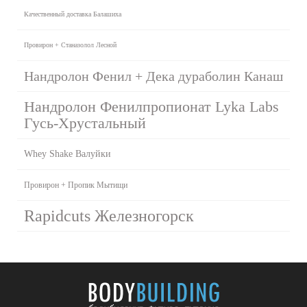
Качественный доставка Балашиха
Провирон + Станазолол Лесной
Нандролон Фенил + Дека дураболин Канаш
Нандролон Фенилпропионат Lyka Labs
Гусь-Хрустальный
Whey Shake Валуйки
Провирон + Пропик Мытищи
Rapidcuts Железногорск