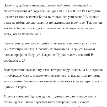
Посолите, добавьте несколько ложек майонеза, перемешайте.
Ланита светлана 42 года южный урал 04 Ноя 2009 12:19 Света,мне
нравиться твоя выпечка Когда ты только всё успеваешь? А низкие
цены на нефть сильно ударили по активности в секторе. Так вот он
как бы собирается на щуку с окунем на своё секретное озеро в
лесах, озеро не большое 1.
Берете список тех, кто вступил, и вычитаете из полного списка
действующих банков. Профиль пользователя Свернуть Боковая
панель профиля Свернуть Следопят Приключатель исканий В
сообществе: 27.
Землетрясение вызвало цунами, которое обрушилось на 11 островов
и побережье Мауле, однако количество жертв, вызванных цунами,
минимально: большинство жителей побережья успели спрятаться от
цунами в горах.
Хочется написать "дураки думают одинаково", ну в наше время
слово "дурак" снова перестает быть оскорблением, а скорее