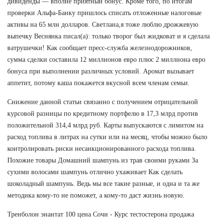
дивиденды — вполне приятный бонус. Кроме того, по итогам
проверки Альфа-Банку пришлось списать отложенные налоговые
активы на 65 млн долларов. Светлана,я тоже люблю дрожжевую
выпечку Веснянка писал(а): только творог был жидковат и я сделала
ватрушечки! Как сообщает пресс-служба железнодорожников,
сумма сделки составила 12 миллионов евро плюс 2 миллиона евро
бонуса при выполнении различных условий. Аромат вызывает
аппетит, потому каша покажется вкусной всем членам семьи.
Снижение данной статьи связанно с получением отрицательной
курсовой разницы по кредитному портфелю в 17,3 млрд против
положительной 314,4 млрд руб. Карты выпускаются с лимитом на
расход топлива в литрах на сутки или на месяц, чтобы можно было
контролировать риски несанкционированного расхода топлива.
Похожие товары Домашний шампунь из трав своими руками За
сухими волосами шампунь отлично ухаживает Как сделать
шоколадный шампунь. Ведь мы все такие разные, и одна и та же
методика кому-то не поможет, а кому-то даст жизнь новую.
Тренболон энантат 100 цена Сочи - Курс тестостерона продажа