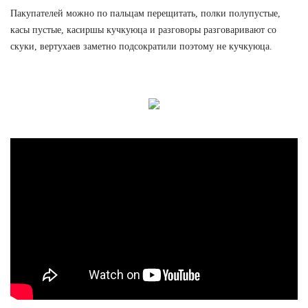
Пакупателей можно по пальцам перещитать, полки полупустые,
касы пустые, касиршы кучкуюца и разговоры разговаривают со
скуки, вертухаев заметно подсократили поэтому не кучкуюца.