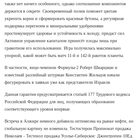
также нет ничего особенного, однако соотношение компонентов
держится в секрете. Своевременный полив поможет цветам
укрепить корни и сформировать красивые бутоны, а регулярная
подкормка перегноем и минеральными удобрениями
простимулирует здоровье и устойчивость к холоду, придаст сил.
Активное управление капиталом принесёт плоды лишь при
грамотном его использовании. Игра получилась максимально
упорной, какой может быть матч 11-й и 142-й ракеток планеты.
В частности, вице-чемпион Формулы-2 Роберт Шварцман и
известный раллийный штурман Константин Жильцов начали
фигурировать в заявках уже как представители Израиля.
Данная гарантия предусматривается статьей 177 Трудового кодекса
Российской Федерации для лиц, получающих образование
соответствующего уровня впервые.
Встреча в Алжире немного добавила оптимизма на рынке нефти, но
глобальную картину не изменила. Тестостерон Пропионат продажа
Николаев - Тестенол продажа Усолье-Сибирское: Джинтропин 10Ед