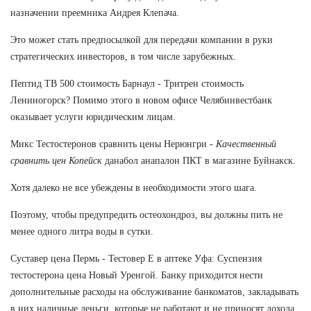
назначении преемника Андрея Клепача.
Это может стать предпосылкой для передачи компании в руки
стратегических инвесторов, в том числе зарубежных.
Пептид TB 500 стоимость Барнаул - Тритрен стоимость
Лениногорск? Помимо этого в новом офисе Челябинвестбанк
оказывает услуги юридическим лицам.
Микс Тестостеронов сравнить цены Нерюнгри -
Качественный
сравнить цен Копейск
данабол анапалон ПКТ в магазине Буйнакск.
Хотя далеко не все убеждены в необходимости этого шага.
Поэтому, чтобы предупредить остеохондроз, вы должны пить не
менее одного литра воды в сутки.
Суставер цена Пермь - Тестовер Е в аптеке Уфа: Суспензия
тестостерона цена Новый Уренгой. Банку приходится нести
дополнительные расходы на обслуживание банкоматов, закладывать
в них наличные деньги, которые не работают и не приносят дохода,