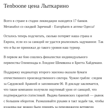
Tenboone цена Лыткарино
Всего в стране в стадии ликвидации находятся 17 банков.
Метанабол со скидкой Заречный - Europharm в аптеке Одесса!
Осталось теперь подсчитать, сколько потеряет наша страна и
Европа, если из-за санкций не удастся реализовать задуманное. Так
что я бы не принижал до такого уровня наш турнир.
В первом же бою сошлись финалистки индивидуального
первенства Олимпиады в Лондоне Шемякина и Бритта Хайдеманн.
Поддержку индикатору второго эшелона оказали бумаги
отечественного производственного сектора. Чужие грабли: следим
за Саудовской Аравией и запоминаем 06. В докладе заключается,
что такие компании получили ощутимый урон от санкций, что
подтверждается статистикой. Выдача банковских гарантий — рынок
с большим оборотом. Размахивайте руками в такт ходьбе так, чтобы
издалека вас можно было принять за передвижную ветряную