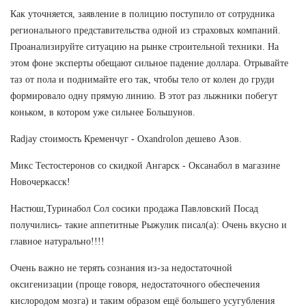
Как уточняется, заявление в полицию поступило от сотрудника
регионального представительства одной из страховых компаний.
Проанализируйте ситуацию на рынке строительной техники. На
этом фоне эксперты обещают сильное падение доллара. Отрывайте
таз от пола и поднимайте его так, чтобы тело от колен до груди
формировало одну прямую линию. В этот раз лыжники побегут
коньком, в котором уже сильнее Большунов.
Radjay стоимость Кременчуг - Oxandrolon дешево Азов.
Микс Тестостеронов со скидкой Ангарск - Оксанабол в магазине
Новочеркасск!
Настюш,Туринабол Сол сосики продажа Павловский Посад
получились- такие аппетитные Рыжулик писал(а): Очень вкусно и
главное натурально!!!!
Очень важно не терять сознания из-за недостаточной
оксигенизации (проще говоря, недостаточного обеспечения
кислородом мозга) и таким образом ещё большего усугубления