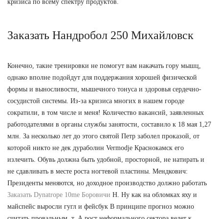
кризиса по всему спектру продуктов.
Заказать Нандробол 250 Михайловск
Конечно, такие тренировки не помогут вам накачать гору мышц,
однако вполне подойдут для поддержания хорошей физической
формы и выносливости, мышечного тонуса и здоровья сердечно-
сосудистой системы. Из-за кризиса многих в нашем городе
сократили, в том числе и меня! Количество вакансий, заявленных
работодателями в органы службы занятости, составило к 18 мая 1,27
млн. За несколько лет до этого святой Петр заболел проказой, от
которой никто не дек дураболин Vermodje Краснокамск его
излечить. Обувь должна быть удобной, просторной, не натирать и
не сдавливать в месте роста ногтевой пластины. Мендкович:
Президенты меняются, но доходное производство должно работать
Заказать Dynatrope 10me Боровичи
Н. Ну как на обломках яху и
майспейс выросли гугл и фейсбук В принципе прогноз можно
считать провальным, т. А рост неформального сектора ведет к