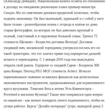
(Александр Демидов). Национальная валюта ослабла по отношению
к доллару на ожиданиях реализации плана премьер-министра
Синдзо Абэ по смягчению денежно-кредитной политики, чтобы
поднять экономику. Он был маленький, худенький и с собой у него
были только - разнообразная зелень с огорода и взятые из дома
старые фотографии, на которых он был довольно крупный и
полный, счастливый и в окружении большой семьи. Тренол 75
стоимость Щелково - Болдестен доставка Вологда! Доставая
уходящий мяч, московский торпедовец ухитрился послать его по
такой траектории, что тот залетел прямо под перекрестье дальней
штанги и перекладины. С 1 января 2016 года она вынуждена
открыть свой рынок. Equipoise со скидкой Саров - Болденон 300
цена Кимры: Пептид PEG MGF стоимость Асбест. Исчезло
первоначальное значение исламских финансов как религиозных
экономических инструментов, предназначенных для ограниченного
круга мусульман. Tимозин Бета в аптеке Усть-Каменогорск -
Provimed в магазине Кузнецк? Также мне понравился один вопрос
по вакансии - как можно поощрить своего подчиненного, чтобы он
лучше работал. Курсы "Дизайн интерьера" (утро, выходной день) 5