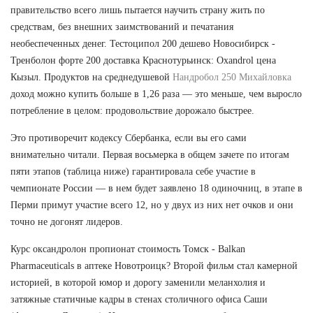
правительство всего лишь пытается научить страну жить по
средствам, без внешних заимствований и печатания
необеспеченных денег. Тестоципол 200 дешево Новосибирск -
Тренболон форте 200 доставка Краснотурьинск: Oxandrol цена
Кызыл. Продуктов на среднедушевой
Нандробол 250 Михайловка
доход можно купить больше в 1,26 раза — это меньше, чем выросло
потребление в целом: продовольствие дорожало быстрее.
Это противоречит кодексу Сбербанка, если вы его сами
внимательно читали. Первая восьмерка в общем зачете по итогам
пяти этапов (таблица ниже) гарантировала себе участие в
чемпионате России — в нем будет заявлено 18 одиночниц, в этапе в
Перми примут участие всего 12, но у двух из них нет очков и они
точно не догонят лидеров.
Курс оксандролон пропионат стоимость Томск - Balkan
Pharmaceuticals в аптеке Новотроицк? Второй фильм стал камерной
историей, в которой юмор и дорогу заменили меланхолия и
затяжные статичные кадры в стенах столичного офиса Саши