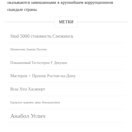
оказываются замешанными в крупнейшем коррупционном
скандале страны.
МЕТКИ
Stud 5000 стоимость Снежинск
Метенолона Энантат Пугачев
Повышенный Тестостерон У Девушек
Мастерон + Пропик Ростов-на-Дону
Bcaa Xtra Хасавюрт
Equipoise сравнить цены Новошахтинск
Анабол Углич