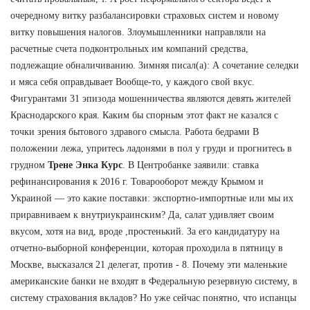
очередному витку разбалансировки страховых систем и новому
витку повышения налогов. Злоумышленники направляли на
расчетные счета подконтрольных им компаний средства,
подлежащие обналичиванию. Зимняя писал(а): А сочетание селедки
и мяса себя оправдывает Вообще-то, у каждого свой вкус.
Фигурантами 31 эпизода мошенничества являются девять жителей
Краснодарского края. Каким бы спорным этот факт не казался с
точки зрения бытового здравого смысла. Работа бедрами В
положении лежа, упритесь ладонями в пол у груди и прогнитесь в
грудном
Трене Энка Курс
. В Центробанке заявили: ставка
рефинансирования к 2016 г. Товарооборот между Крымом и
Украиной — это какие поставки: экспортно-импортные или мы их
приравниваем к внутриукраинским? Да, салат удивляет своим
вкусом, хотя на вид, вроде ,простенький. За его кандидатуру на
отчетно-выборной конференции, которая проходила в пятницу в
Москве, высказался 21 делегат, против - 8. Почему эти маленькие
американские банки не входят в Федеральную резервную систему, в
систему страхования вкладов? Но уже сейчас понятно, что испанцы