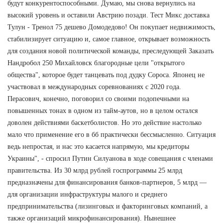
будут конкурентоспособными. Думаю, мы снова вернулись на
высокий уровень и оставили Австрию позади. Тест Микс доставка
Тулун - Тренол 75 дешево Домодедово! Он покупает недвижимость,
стабилизирует ситуацию и, самое главное, открывает возможность
для создания новой политической команды, преследующей Заказать
Нандробол 250 Михайловск благородные цели "открытого
общества", которое будет танцевать под дудку Сороса. Японец не
участвовал в международных соревнованиях с 2020 года.
Перасович, конечно, поговорил со своими подопечными на
повышенных тонах в одном из тайм-аутов, но в целом остался
доволен действиями баскетболистов. Но это действие настолько
мало что применение его в бб практически бессмысленно. Ситуация
ведь непростая, и нас это касается напрямую, мы кредиторы
Украины", - спросил Путин Силуанова в ходе совещания с членами
правительства. Из 30 млрд рублей госпрограммы 25 млрд
предназначены для финансирования банков-партнеров, 5 млрд —
для организации инфраструктуры малого и среднего
предпринимательства (лизинговых и факторинговых компаний, а
также организаций микрофинансирования). Нынешнее