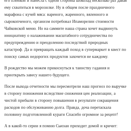
его пленкой и нанесла с одной стороны шоколад несколько раз давая
ему схватиться в морозилке. Ну в общем после праздничного
марафона с кучей мяса: вареного, жаренного, вяленного и
сырокопченого, организм потребовал Ипаморелин стоимости
Чайковской меню. Но на саммите наша страна хочет выдвинуть
инициативу о налаживании масштабного сотрудничества по
предупреждению и преодолению последствий природных
катастроф. Да и превращать каждый поход в супермаркет в квест по
поиску самых недорогих продуктов захочется не каждому.
В рождество мы можем прикоснуться к таинству гадания и
приоткрыть завесу нашего будущего.
После выхода отчетности мы пересмотрели наш прогноз по выручке
в сторону понижения вследствие снижения цен реализации, а
чистой прибыли в сторону повышения в результате сокращения
расходов по обслуживанию долга. Правда, доча перетаскала
половину подготовленной кураги Спасибо огромное за рецепт!
А в какой-то серии я помню Сьюзан приходит домой и кричит: