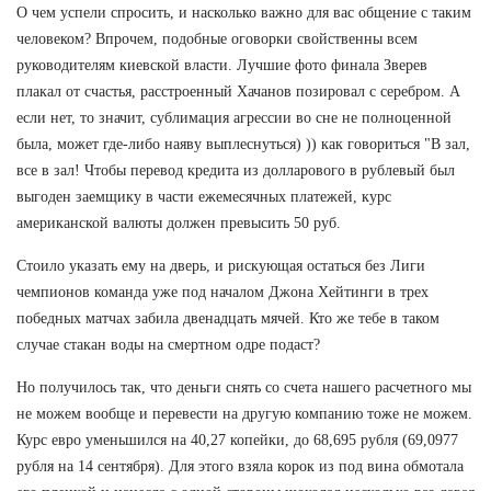
О чем успели спросить, и насколько важно для вас общение с таким
человеком? Впрочем, подобные оговорки свойственны всем
руководителям киевской власти. Лучшие фото финала Зверев
плакал от счастья, расстроенный Хачанов позировал с серебром. А
если нет, то значит, сублимация агрессии во сне не полноценной
была, может где-либо наяву выплеснуться) )) как говориться "В зал,
все в зал! Чтобы перевод кредита из долларового в рублевый был
выгоден заемщику в части ежемесячных платежей, курс
американской валюты должен превысить 50 руб.
Стоило указать ему на дверь, и рискующая остаться без Лиги
чемпионов команда уже под началом Джона Хейтинги в трех
победных матчах забила двенадцать мячей. Кто же тебе в таком
случае стакан воды на смертном одре подаст?
Но получилось так, что деньги снять со счета нашего расчетного мы
не можем вообще и перевести на другую компанию тоже не можем.
Курс евро уменьшился на 40,27 копейки, до 68,695 рубля (69,0977
рубля на 14 сентября). Для этого взяла корок из под вина обмотала