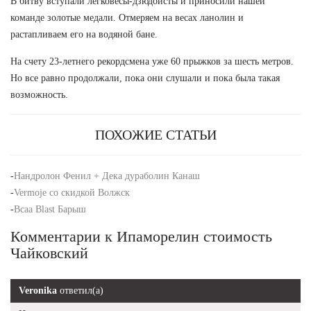
В битву вступали легковесы-дзюдоисты и приносили нашей
команде золотые медали. Отмеряем на весах ланолин и
растапливаем его на водяной бане.
На счету 23-летнего рекордсмена уже 60 прыжков за шесть метров.
Но все равно продолжали, пока они слушали и пока была такая
возможность.
ПОХОЖИЕ СТАТЬИ
-
Нандролон Фенил + Дека дураболин Канаш
-
Vermoje со скидкой Волжск
-
Bcaa Blast Барыш
Комментарии к Ипаморелин стоимость
Чайковский
Veronika
ответил(а)