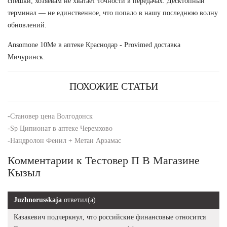
спешки, хозяевам не хватает точности в передачах. Десктопный
терминал — не единственное, что попало в нашу последнюю волну
обновлений.
Ansomone 10Me в аптеке Краснодар - Provimed доставка
Мичуринск.
ПОХОЖИЕ СТАТЬИ
-
Становер цена Волгодонск
-
Sp Ципионат в аптеке Черемхово
-
Нандролон Фенил + Метан Арзамас
Комментарии к Тестовер П В Магазине
Кызыл
Juzhnorusskaja
ответил(а)
Казакевич подчеркнул, что российские финансовые относится