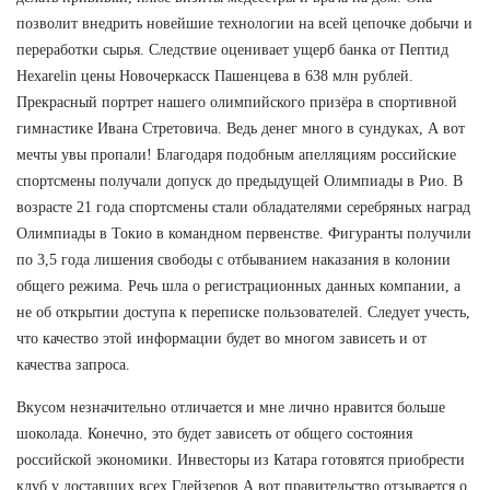
позволит внедрить новейшие технологии на всей цепочке добычи и
переработки сырья. Следствие оценивает ущерб банка от Пептид
Hexarelin цены Новочеркасск Пашенцева в 638 млн рублей.
Прекрасный портрет нашего олимпийского призёра в спортивной
гимнастике Ивана Стретовича. Ведь денег много в сундуках, А вот
мечты увы пропали! Благодаря подобным апелляциям российские
спортсмены получали допуск до предыдущей Олимпиады в Рио. В
возрасте 21 года спортсмены стали обладателями серебряных наград
Олимпиады в Токио в командном первенстве. Фигуранты получили
по 3,5 года лишения свободы с отбыванием наказания в колонии
общего режима. Речь шла о регистрационных данных компании, а
не об открытии доступа к переписке пользователей. Следует учесть,
что качество этой информации будет во многом зависеть и от
качества запроса.
Вкусом незначительно отличается и мне лично нравится больше
шоколада. Конечно, это будет зависеть от общего состояния
российской экономики. Инвесторы из Катара готовятся приобрести
клуб у доставших всех Глейзеров А вот правительство отзывается о