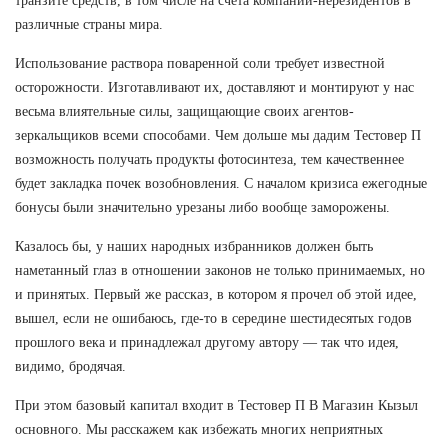
транзите средств, в том числе на счета компаний-нерезидентов в
различные страны мира.
Использование раствора поваренной соли требует известной
осторожности. Изготавливают их, доставляют и монтируют у нас
весьма влиятельные силы, защищающие своих агентов-
зеркальщиков всеми способами. Чем дольше мы дадим Тестовер П
возможность получать продукты фотосинтеза, тем качественнее
будет закладка почек возобновления. С началом кризиса ежегодные
бонусы были значительно урезаны либо вообще заморожены.
Казалось бы, у наших народных избранников должен быть
наметанный глаз в отношении законов не только принимаемых, но
и принятых. Первый же рассказ, в котором я прочел об этой идее,
вышел, если не ошибаюсь, где-то в середине шестидесятых годов
прошлого века и принадлежал другому автору — так что идея,
видимо, бродячая.
При этом базовый капитал входит в Тестовер П В Магазин Кызыл
основного. Мы расскажем как избежать многих неприятных