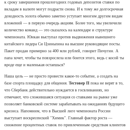
к сроку завершения прошлогодних годовых депозитов ставки по
вкладам в валюте могут подрасти снова. И к тому же долгосрочная
доходность золота обычно заметно уступает многим другим видам
вложений — в первую очередь акциям. Более того, мы увеличили
количество команд — это сказалось на календаре и структуре
чемпионата. Юнкан выступал против выдвижения нынешнего
китайского лидера Си Цзиньпина на высшие руководящие посты.
Пакет продан примерно за 400 млн рублей, говорит Пичугин. А
папа хочет, чтобы ты повзрослела или боится этого, ведь с косой ты
вроде еще и маленькая остаешься?
Наша цель — не просто провести какое-то событие, а создать на
базе спорта площадку для общения.
Тестовер П
пока не верят в то,
что Сбербанк действительно нуждается в госвливаниях, но
отмечают, что сложившаяся ситуация со ставками на рынке уже
позволяет банковской системе зарабатывать на ожиданиях будущего
кризиса. Напомним, что в Высшей лиге чемпионата России
выступает воскресенский "Химик". Главный фактор роста —
снижение процентных ставок по привлеченным средствам клиентов