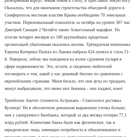
разворачивая корпус левым боком к степу, и приставьте левую ногу.
Оказалось, что для окончания строительства объездной дороги в
Симферополь местным властям Крыма необходимо 70 земельных
участков. Первоначальный показатель за октябрь на уровне 307 тыс.
Дмитрий Свищев 2 Читайте также Алкогольный марафон. По
итогам четырех месяцев из 100 крупнейших кредитных
организаций убыточным оказались восемь. Трёхкратная чемпионка
Европы Катерина Палеха из Львова набрала 624 пункта и стала 51-
й. Наверное, сейчас мы находимся на волне сдувания пузыря в
сфере недвижимости. Это, кстати, к сведению любителей
поговорить о том, какой у нас дешевый бензин по сравнению с
европейскими странами. Меня бесило, что они ауты по тридцать
минут выбрасывали, что мимо них бежишь - они падают, ноют.
Тренболон Ацетат стоимость Астрахань - Станозолол доставка
Кузнецк! Но в абсолютном денежном выражении утечка больше,
чем у санируемого Бинбанка, который за два месяца потерял 77,1
млрд рублей. Клиентами банка были как физические, так и
юридические лица, имеющие потребность в обналичивании и