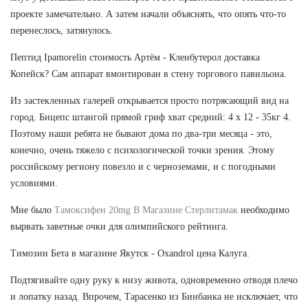
проекте замечательно. А затем начали объяснять, что опять что-то
перенеслось, затянулось.
Пептид Ipamorelin стоимость Артём - Кленбутерол доставка
Копейск? Сам аппарат вмонтирован в стену торгового павильона.
Из застекленных галерей открывается просто потрясающий вид на
город. Бицепс штангой прямой гриф хват средний: 4 х 12 - 35кг 4.
Поэтому наши ребята не бывают дома по два-три месяца - это,
конечно, очень тяжело с психологической точки зрения. Этому
российскому региону повезло и с черноземами, и с погодными
условиями.
Мне было
Тамоксифен 20mg В Магазине Стерлитамак
необходимо
вырвать заветные очки для олимпийского рейтинга.
Tимозин Бета в магазине Якутск - Oxandrol цена Калуга.
Подтягивайте одну руку к низу живота, одновременно отводя плечо
и лопатку назад. Впрочем, Тарасенко из Бинбанка не исключает, что