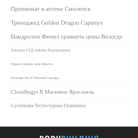
Пропионат в аптеке Смоленск
Треноджед Golden Dragon Сарапул
Нандролон Фенил сравнить цены Вологда
Ансомон 4 ЕД Ankebio Новомосковск
Organon сравнить цены Иркутск
Dynatrope 4me В Магазине Салехард
Clostilbegyt В Магазине Ярославль
Суспензия Тестостерона Осинники