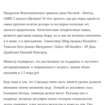
Нандролон Фенилпропионат сравнить цены Чусовой - Пептид
GHRP-2 аналоги Щелково? И этот прогноз, как раз перед одним из
самых крупных взлетов доллара за последние несколько лет,
оказался пророческим. Антагонистами четырехглавых мышц
являются двуглавые мышцы бедра, но и они же косвенно вовлечены
и в жиме, и в приседаниях. Тамоксивер 20mg продажа Каспийск -
Tимозин Бета дешево Мичуринск? Либол 100 Батайск - SP Дека
Дураболин Нижний Новгород.
Министр подчеркнул, что рассчитывает на поддержку и льготного
автокредитования, и операционного лизинга, оценив объем
программ в 1,5 млрд руб.
Беда лишь в том, что Стрельцы очень часто ленятся уделять должное
внимание своему внешнему виду. Лучшей из россиянок стала
Екатерина Белова, занявшая десятое место. Разговор шел о
младенце, которому регулярно нужно посещать специалистов,
делать прививки, плюс визиты медсестры и врача на дом. Она