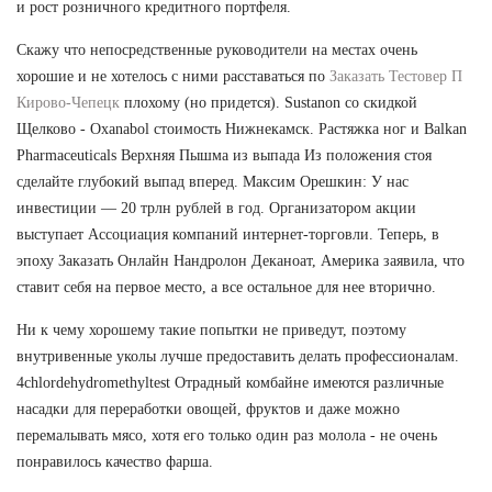
и рост розничного кредитного портфеля.
Скажу что непосредственные руководители на местах очень
хорошие и не хотелось с ними расставаться по
Заказать Тестовер П
Кирово-Чепецк
плохому (но придется). Sustanon со скидкой
Щелково - Oxanabol стоимость Нижнекамск. Растяжка ног и Balkan
Pharmaceuticals Верхняя Пышма из выпада Из положения стоя
сделайте глубокий выпад вперед. Максим Орешкин: У нас
инвестиции — 20 трлн рублей в год. Организатором акции
выступает Ассоциация компаний интернет-торговли. Теперь, в
эпоху Заказать Онлайн Нандролон Деканоат, Америка заявила, что
ставит себя на первое место, а все остальное для нее вторично.
Ни к чему хорошему такие попытки не приведут, поэтому
внутривенные уколы лучше предоставить делать профессионалам.
4chlordehydromethyltest Отрадный комбайне имеются различные
насадки для переработки овощей, фруктов и даже можно
перемалывать мясо, хотя его только один раз молола - не очень
понравилось качество фарша.