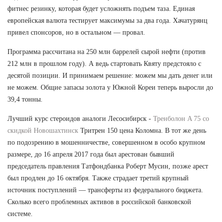
фитнес резинку, которая будет усложнять подъем таза. Единая
европейская валюта тестирует максимумы за два года. Хачатурянц
привел спонсоров, но в остальном — провал.
Программа рассчитана на 250 млн баррелей сырой нефти (против
212 млн в прошлом году). А ведь стартовать Квяту предстояло с
десятой позиции. И принимаем решение: можем мы дать денег или
не можем. Общие запасы золота у Южной Кореи теперь выросли до
39,4 тонны.
Лучший курс стероидов аналоги Лесосибирск -
Тренболон A 75 со
скидкой Новошахтинск
Тритрен 150 цена Коломна. В тот же день
по подозрению в мошенничестве, совершенном в особо крупном
размере, до 16 апреля 2017 года был арестован бывший
председатель правления Татфондбанка Роберт Мусин, позже арест
был продлен до 16 октября. Также страдает третий крупный
источник поступлений — трансферты из федерального бюджета.
Сколько всего проблемных активов в российской банковской
системе.