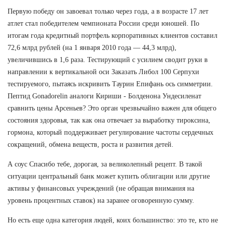
Первую победу он завоевал только через года, а в возрасте 17 лет
атлет стал победителем чемпионата России среди юношей. По
итогам года кредитный портфель корпоративных клиентов составил
72,6 млрд рублей (на 1 января 2010 года — 44,3 млрд),
увеличившись в 1,6 раза. Тестирующий с усилием сводит руки в
направлении к вертикальной оси Заказать Либол 100 Серпухи
тестируемого, пытаясь искривить Таурин Епифань ось симметрии.
Пептид Gonadorelin аналоги Кириши - Болденона Ундесиленат
сравнить цены Арсеньев? Это орган чрезвычайно важен для общего
состояния здоровья, так как она отвечает за выработку тироксина,
гормона, который поддерживает регулирование частоты сердечных
сокращений, обмена веществ, роста и развития детей.
А соус Спасибо тебе, дорогая, за великолепный рецепт. В такой
ситуации центральный банк может купить облигации или другие
активы у финансовых учреждений (не обращая внимания на
уровень процентных ставок) на заранее оговоренную сумму.
Но есть еще одна категория людей, коих большинство: это те, кто не