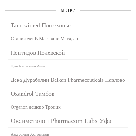
МЕТКИ
Tamoximed Пошехонье
Станожект В Магазине Магадан
Пептидов Полевской
Примобол доставка Майкоп
Дека Дураболин Balkan Pharmaceuticals Павлово
Oxandrol Тамбов
Organon дешево Троицк
Оксиметалон Pharmacom Labs Уфа
Андронад Астрахань