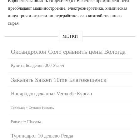
Воронежская область Индекс: 50,01 В составе промышленности
преобладают машиностроение, электроэнергетика, химическая
индустрия и отрасли по переработке сельскохозяйственного
сырья.
МЕТКИ
Оксандролон Соло сравнить цены Вологда
Купить Болденон 300 Углич
Заказать Saizen 10me Благовещенск
Нандродон деканоат Vermodje Курган
Тренболон + Сустанон Рославль
Potassium Шахунья
Туринадрол 10 дешево Ревда