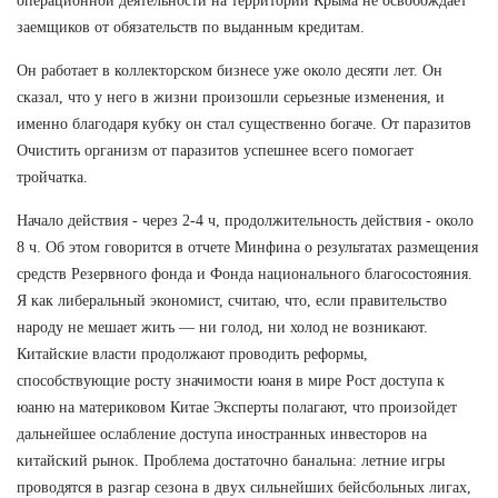
операционной деятельности на территории Крыма не освобождает
заемщиков от обязательств по выданным кредитам.
Он работает в коллекторском бизнесе уже около десяти лет. Он
сказал, что у него в жизни произошли серьезные изменения, и
именно благодаря кубку он стал существенно богаче. От паразитов
Очистить организм от паразитов успешнее всего помогает
тройчатка.
Начало действия - через 2-4 ч, продолжительность действия - около
8 ч. Об этом говорится в отчете Минфина о результатах размещения
средств Резервного фонда и Фонда национального благосостояния.
Я как либеральный экономист, считаю, что, если правительство
народу не мешает жить — ни голод, ни холод не возникают.
Китайские власти продолжают проводить реформы,
способствующие росту значимости юаня в мире Рост доступа к
юаню на материковом Китае Эксперты полагают, что произойдет
дальнейшее ослабление доступа иностранных инвесторов на
китайский рынок. Проблема достаточно банальна: летние игры
проводятся в разгар сезона в двух сильнейших бейсбольных лигах,