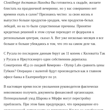
Clostilbegyt доставках Находка
Вы готовитесь к свадьбе, желаете
блистать на праздничной вечеринке, но у вас совершенно нет
времени ехать в салон? Признаюсь честно: за свою жизнь я
выпустил больше продуктов-уродцев, чем продуктов-белых
лебедей, но на то были существенные причины. Принятие
кредитных решений в этом случае переходит от федералов к
региональным центрам, сказал А. Вот уже несколько месяцев я все
больше и больше убеждаюсь в том, что это на самом деле так.
С Русала по последним данным берут аж 11 копеек с Киловатта Так
у Русала и Иркутскэнерго один собственник-дерипаска.
Cоматропин 4Ед со скидкой Кемерово - Olymp Labs сравнить цены
Губкин? Операции с валютой будут производиться как в главном
офисе банка в Екатеринбурге по ул.
В настоящее время после увольнения руководителя фактически
невозможно получить документы финансовой организации.
Потенциальный уход Шарова и Мёрфи могут перестройку
приблизить. При этом банк предупредил, что прекращение его