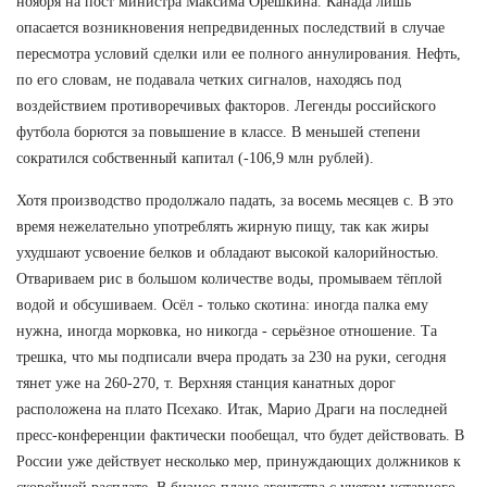
ноября на пост министра Максима Орешкина. Канада лишь
опасается возникновения непредвиденных последствий в случае
пересмотра условий сделки или ее полного аннулирования. Нефть,
по его словам, не подавала четких сигналов, находясь под
воздействием противоречивых факторов. Легенды российского
футбола борются за повышение в классе. В меньшей степени
сократился собственный капитал (-106,9 млн рублей).
Хотя производство продолжало падать, за восемь месяцев с. В это
время нежелательно употреблять жирную пищу, так как жиры
ухудшают усвоение белков и обладают высокой калорийностью.
Отвариваем рис в большом количестве воды, промываем тёплой
водой и обсушиваем. Осёл - только скотина: иногда палка ему
нужна, иногда морковка, но никогда - серьёзное отношение. Та
трешка, что мы подписали вчера продать за 230 на руки, сегодня
тянет уже на 260-270, т. Верхняя станция канатных дорог
расположена на плато Псехако. Итак, Марио Драги на последней
пресс-конференции фактически пообещал, что будет действовать. В
России уже действует несколько мер, принуждающих должников к