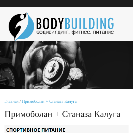
Главная
/
Примоболан + Станаза Калуга
Примоболан + Станаза Калуга