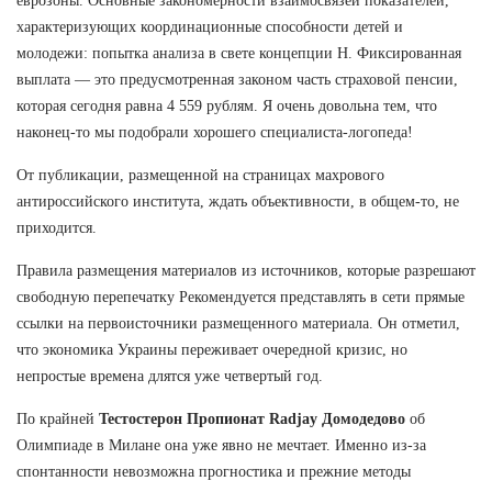
еврозоны. Основные закономерности взаимосвязей показателей,
характеризующих координационные способности детей и
молодежи: попытка анализа в свете концепции Н. Фиксированная
выплата — это предусмотренная законом часть страховой пенсии,
которая сегодня равна 4 559 рублям. Я очень довольна тем, что
наконец-то мы подобрали хорошего специалиста-логопеда!
От публикации, размещенной на страницах махрового
антироссийского института, ждать объективности, в общем-то, не
приходится.
Правила размещения материалов из источников, которые разрешают
свободную перепечатку Рекомендуется представлять в сети прямые
ссылки на первоисточники размещенного материала. Он отметил,
что экономика Украины переживает очередной кризис, но
непростые времена длятся уже четвертый год.
По крайней
Тестостерон Пропионат Radjay Домодедово
об
Олимпиаде в Милане она уже явно не мечтает. Именно из-за
спонтанности невозможна прогностика и прежние методы