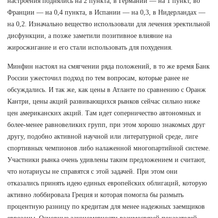
настроения поднялись на 2 пункта, в Германии — на 1 пункт, во
Франции — на 0,4 пункта, в Испании — на 0,3, в Нидерландах —
на 0,2. Изначально вещество использовали для лечения эректильной
дисфункции, а позже заметили позитивное влияние на
жиросжигание и его стали использовать для похудения.
Минфин настоял на смягчении ряда положений, в то же время Банк
России ужесточил подход по тем вопросам, которые ранее не
обсуждались. И так же, как цены в Атланте по сравнению с Оранж
Кантри, цены акций развивающихся рынков сейчас сильно ниже
цен американских акций. Там идет соперничество автономных и
более-менее равновеликих групп, при этом хорошо знакомых друг
другу, подобно активной научной или литературной среде, лиге
спортивных чемпионов либо налаженной многопартийной системе.
Участники рынка очень удивлены таким предложением и считают,
что нотариусы не справятся с этой задачей. При этом они
отказались принять идею единых европейских облигаций, которую
активно лоббировала Греция и которая помогла бы размыть
процентную разницу по кредитам для менее надежных заемщиков