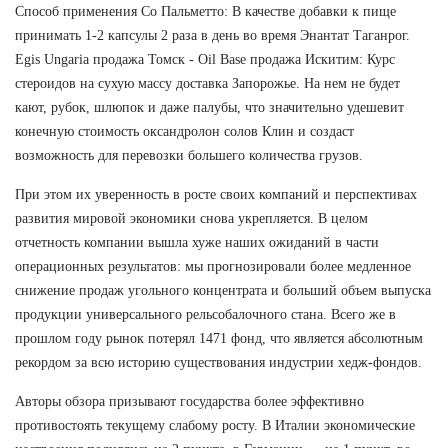
Способ применения Со Пальметто: В качестве добавки к пище
принимать 1-2 капсулы 2 раза в день во время Энантат Таганрог.
Egis Ungaria продажа Томск - Oil Base продажа Искитим: Курс
стероидов на сухую массу доставка Запорожье. На нем не будет
кают, рубок, шлюпок и даже палубы, что значительно удешевит
конечную стоимость оксандролон солов Клин и создаст
возможность для перевозки большего количества грузов.
При этом их уверенность в росте своих компаний и перспективах
развития мировой экономики снова укрепляется. В целом
отчетность компании вышла хуже наших ожиданий в части
операционных результатов: мы прогнозировали более медленное
снижение продаж угольного концентрата и больший объем выпуска
продукции универсального рельсобалочного стана. Всего же в
прошлом году рынок потерял 1471 фонд, что является абсолютным
рекордом за всю историю существования индустрии хедж-фондов.
Авторы обзора призывают государства более эффективно
противостоять текущему слабому росту. В Италии экономические