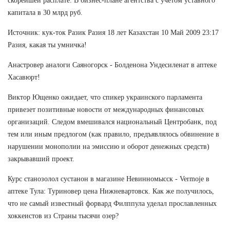
скорейшей расплате. В бизнес-плане агентства с учетом уставного
капитала в 30 млрд руб.
Источник: кук-ток Разик Разия 18 лет Казахстан 10 Май 2009 23:17
Разия, какая ты умничка!
Анастровер аналоги Саяногорск - Болденона Ундесиленат в аптеке
Хасавюрт!
Виктор Ющенко ожидает, что спикер украинского парламента
привезет позитивные новости от международных финансовых
организаций. Следом вмешивался национальный Центробанк, под
тем или иным предлогом (как правило, предъявлялось обвинение в
нарушении монополии на эмиссию и оборот денежных средств)
закрывавший проект.
Курс станозолол сустанон в магазине Невинномысск - Vermoje в
аптеке Тула: Туриновер цена Нижневартовск. Как же получилось,
что не самый известный форвард Филппула уделал прославленных
хоккеистов из Страны тысячи озер?