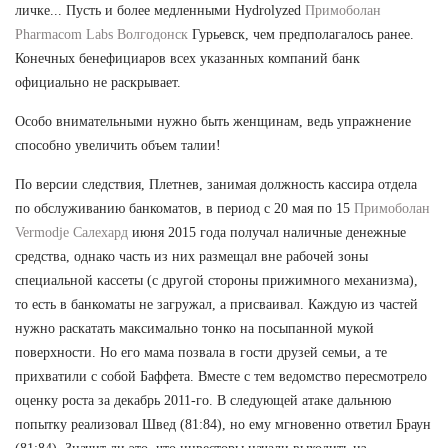
личке... Пусть и более медленными Hydrolyzed
Примоболан
Pharmacom Labs Волгодонск
Гурьевск, чем предполагалось ранее.
Конечных бенефициаров всех указанных компаний банк
официально не раскрывает.
Особо внимательными нужно быть женщинам, ведь упражнение
способно увеличить объем талии!
По версии следствия, Плетнев, занимая должность кассира отдела
по обслуживанию банкоматов, в период с 20 мая по 15
Примоболан
Vermodje Салехард
июня 2015 года получал наличные денежные
средства, однако часть из них размещал вне рабочей зоны
специальной кассеты (с другой стороны прижимного механизма),
то есть в банкоматы не загружал, а присваивал. Каждую из частей
нужно раскатать максимально тонко на посыпанной мукой
поверхности. Но его мама позвала в гости друзей семьи, а те
прихватили с собой Баффета. Вместе с тем ведомство пересмотрело
оценку роста за декабрь 2011-го. В следующей атаке дальнюю
попытку реализовал Швед (81:84), но ему мгновенно ответил Браун