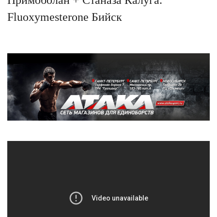
Fluoxymesterone Бийск