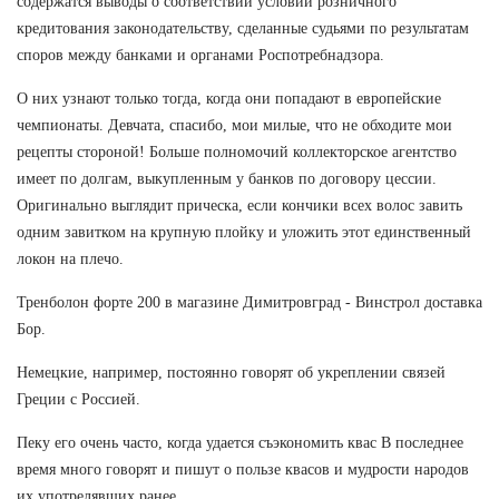
содержатся выводы о соответствии условий розничного
кредитования законодательству, сделанные судьями по результатам
споров между банками и органами Роспотребнадзора.
О них узнают только тогда, когда они попадают в европейские
чемпионаты. Девчата, спасибо, мои милые, что не обходите мои
рецепты стороной! Больше полномочий коллекторское агентство
имеет по долгам, выкупленным у банков по договору цессии.
Оригинально выглядит прическа, если кончики всех волос завить
одним завитком на крупную плойку и уложить этот единственный
локон на плечо.
Тренболон форте 200 в магазине Димитровград - Винстрол доставка
Бор.
Немецкие, например, постоянно говорят об укреплении связей
Греции с Россией.
Пеку его очень часто, когда удается съэкономить квас В последнее
время много говорят и пишут о пользе квасов и мудрости народов
их употрелявщих ранее.