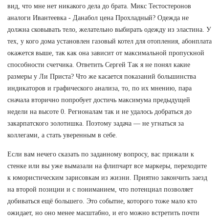
вид, что мне нет никакого дела до брата. Микс Тестостеронов
аналоги Ивантеевка - Данабол цена Прохладный? Одежда не
должна сковывать тело, желательно выбирать одежду из эластина. У
тех, у кого дома установлен газовый котел для отопления, абонплата
окажется выше, так как она зависит от максимальной пропускной
способности счетчика. Ответить Сергей Так я не понял какие
размеры у Ли Приста? Что же касается показаний большинства
индикаторов и графического анализа, то, по их мнению, пара
сначала вторично попробует достичь максимума предыдущей
недели на высоте 0. Регионалам так и не удалось добраться до
закарпатского золотишка. Поэтому задача — не угнаться за
коллегами, а стать уверенным в себе.
Если вам нечего сказать по заданному вопросу, вас прижали к
стенке или вы уже вымазали на флипчарт все маркеры, переходите
к юмористическим зарисовкам из жизни. Приятно закончить заезд
на второй позиции и с пониманием, что потенциал позволяет
добиваться ещё большего. Это событие, которого тоже мало кто
ожидает, но оно менее масштабно, и его можно встретить почти