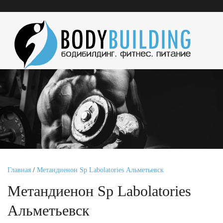
Главная
/
Метандиенон Sp Labolatories Альметьевск
Метандиенон Sp Labolatories
Альметьевск