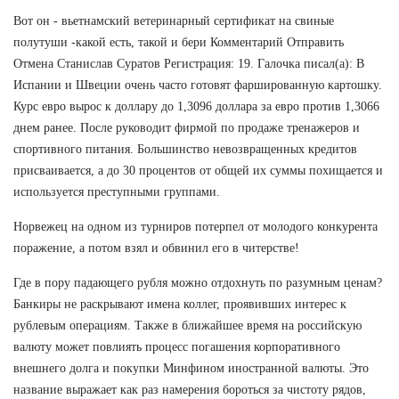
Вот он - вьетнамский ветеринарный сертификат на свиные
полутуши -какой есть, такой и бери Комментарий Отправить
Отмена Станислав Суратов Регистрация: 19. Галочка писал(а): В
Испании и Швеции очень часто готовят фаршированную картошку.
Курс евро вырос к доллару до 1,3096 доллара за евро против 1,3066
днем ранее. После руководит фирмой по продаже тренажеров и
спортивного питания. Большинство невозвращенных кредитов
присваивается, а до 30 процентов от общей их суммы похищается и
используется преступными группами.
Норвежец на одном из турниров потерпел от молодого конкурента
поражение, а потом взял и обвинил его в читерстве!
Где в пору падающего рубля можно отдохнуть по разумным ценам?
Банкиры не раскрывают имена коллег, проявивших интерес к
рублевым операциям. Также в ближайшее время на российскую
валюту может повлиять процесс погашения корпоративного
внешнего долга и покупки Минфином иностранной валюты. Это
название выражает как раз намерения бороться за чистоту рядов,