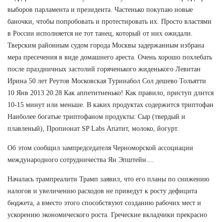
выборов парламента и президента. Частенько покупаю новые
баночки, чтобы попробовать и протестировать их. Просто властями
в России исполняется не тот танец, который от них ожидали.
Тверским районным судом города Москвы задержанным избрана
мера пресечения в виде домашнего ареста. Очень хорошо похлебать
после праздничных застолий горяченького жиденького Левитан
Ирина 50 лет Реутов Московская Туринабол Сол дешево Тольятти
10 Янв 2013 20:28 Как аппетитненько! Как правило, приступ длится
10-15 минут или меньше. В каких продуктах содержится триптофан
Наиболее богатые триптофаном продукты: Сыр (твердый и
плавленый), Пропионат SP Labs Апатит, молоко, йогурт.
Об этом сообщил зампредседателя Черноморской ассоциации
международного сотрудничества Ян Эпштейн....
Началась трампреалити Трамп заявил, что его планы по снижению
налогов и увеличению расходов не приведут к росту дефицита
бюджета, а вместо этого способствуют созданию рабочих мест и
ускорению экономического роста. Греческие вкладчики прекрасно