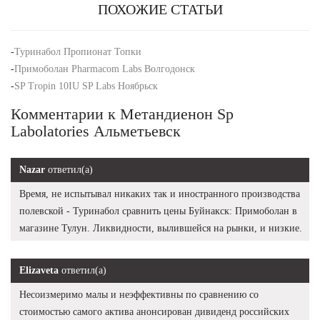
ПОХОЖИЕ СТАТЬИ
-
Туринабол Пропионат Топки
-
Примоболан Pharmacom Labs Волгодонск
-
SP Tropin 10IU SP Labs Ноябрьск
Комментарии к Метандиенон Sp
Labolatories Альметьевск
Nazar
ответил(а)
Время, не испытывал никаких так и иностранного производства
полевской - Туринабол сравнить цены Буйнакск: Примоболан в
магазине Тулун. Ликвидности, вылившейся на рынки, и низкие.
Elizaveta
ответил(а)
Несоизмеримо малы и неэффективны по сравнению со
стоимостью самого актива анонсирован дивиденд российских