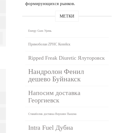
формирующихся рынков.
МЕТКИ
Energy Gum Урень
Примоболан ZPHC Копейск
Ripped Freak Diuretic Ялуторовск
Нандролон Фенил
дешево Буйнакск
Напосим доставка
Георгиевск
Станаболик доставка Верхняя Пышма
Intra Fuel Дубна