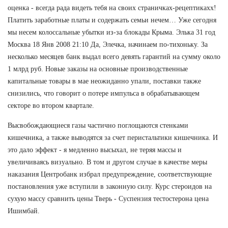
оценка - всегда рада видеть тебя на своих страничках-рецептикахх!
Платить заработные платы и содержать семьи нечем… Уже сегодня
мы несем колоссальные убытки из-за блокады Крыма. Элька 31 год
Москва 18 Янв 2008 21:10 Да, Элечка, начинаем по-тихоньку. За
несколько месяцев банк выдал всего девять гарантий на сумму около
1 млрд руб. Новые заказы на основные производственные
капитальные товары в мае неожиданно упали, поставки также
снизились, что говорит о потере импульса в обрабатывающем
секторе во втором квартале.
Высвобождающиеся газы частично поглощаются стенками
кишечника, а также выводятся за счет перистальтики кишечника. И
это дало эффект - я медленно высыхал, не теряя массы и
увеличиваясь визуально. В том и другом случае в качестве меры
наказания Центробанк избрал предупреждение, соответствующие
постановления уже вступили в законную силу. Курс стероидов на
сухую массу сравнить цены Тверь - Суспензия тестостерона цена
Ишимбай.