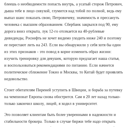
блеешь о необходимости попасть внутрь, а усатый сторож Петрович,
дыша тебе в лицо сивухой, глумится над тобой по полной, ведь ему
выпал шанс показать свою, Петровичеву, значимость и прессануть
человека с высшим образованием. Сбербанк закрылся под 90, ему
дорога вниз открыта, лук 12-го отсекается на 40-рублевые
дивиденды, Роснефть не хочет видимо уходить ниже 240 и поэтому
ее перестают лить на 243. Если вы обнаружили у себя хотя бы один
из этих признаков - это повод в корне изменить образ жизни:
изучить тренировку для девушек, которую предлагает наша статья,
и воспользоваться рекомендациями по питанию. Если начнется
политическое сближение Токио и Москвы, то Китай будет проявлять
недовольство.
Стоит обитателям Пиреней уступить в Швеции, и борьба за путевку
на чемпионат Европы снова обострится. Сам я 20 лет назад только-
только закончил школу, лицей, я ходил в университет.
Это позволяет клиентам быть более уверенными в надежности и
стабильности брокера. Только в случае биржи тебе надо открыть