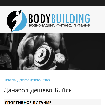
Главная
/
Данабол дешево Бийск
Данабол дешево Бийск