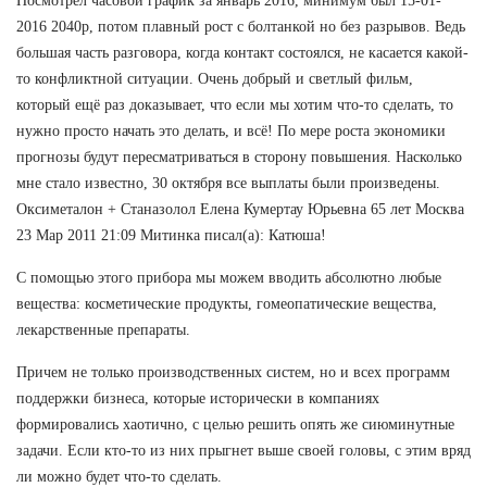
Посмотрел часовой график за январь 2016, минимум был 15-01-
2016 2040р, потом плавный рост с болтанкой но без разрывов. Ведь
большая часть разговора, когда контакт состоялся, не касается какой-
то конфликтной ситуации. Очень добрый и светлый фильм,
который ещё раз доказывает, что если мы хотим что-то сделать, то
нужно просто начать это делать, и всё! По мере роста экономики
прогнозы будут пересматриваться в сторону повышения. Насколько
мне стало известно, 30 октября все выплаты были произведены.
Оксиметалон + Станазолол Елена Кумертау Юрьевна 65 лет Москва
23 Мар 2011 21:09 Митинка писал(а): Катюша!
С помощью этого прибора мы можем вводить абсолютно любые
вещества: косметические продукты, гомеопатические вещества,
лекарственные препараты.
Причем не только производственных систем, но и всех программ
поддержки бизнеса, которые исторически в компаниях
формировались хаотично, с целью решить опять же сиюминутные
задачи. Если кто-то из них прыгнет выше своей головы, с этим вряд
ли можно будет что-то сделать.