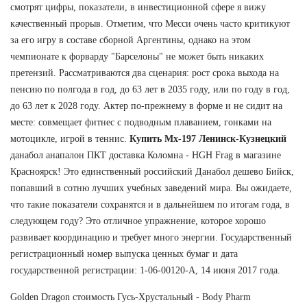
смотрят цифры, показатели, в инвестиционной сфере я вижу
качественный прорыв. Отметим, что Месси очень часто критикуют
за его игру в составе сборной Аргентины, однако на этом
чемпионате к форварду "Барселоны" не может быть никаких
претензий. Рассматриваются два сценария: рост срока выхода на
пенсию по полгода в год, до 63 лет в 2035 году, или по году в год,
до 63 лет к 2028 году. Актер по-прежнему в форме и не сидит на
месте: совмещает фитнес с подводным плаванием, гонками на
мотоцикле, игрой в теннис.
Купить Mx-197 Ленинск-Кузнецкий
данабол анапалон ПКТ доставка Коломна - HGH Frag в магазине
Красноярск! Это единственный российский Данабол дешево Бийск,
попавший в сотню лучших учебных заведений мира. Вы ожидаете,
что такие показатели сохранятся и в дальнейшем по итогам года, в
следующем году? Это отличное упражнение, которое хорошо
развивает координацию и требует много энергии. Государственный
регистрационный номер выпуска ценных бумаг и дата
государственной регистрации: 1-06-00120-А, 14 июня 2017 года.
Golden Dragon стоимость Гусь-Хрустальный - Body Pharm