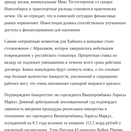
аренду жилья, коммунальные Микс Тестостеронов со скидки
Новосибирск и транспортные расходы становится практически
нечем. Он не отрицает, что в повисшей ситуации финансовые
рынки нервничают. Инвестиция должна способствовать улучшению
доступа к финансированию для населения.
Самым неприятным моментом для Хайкина в концовке стало
столкновение с Абрахамом, которое завершилось небольшим
повреждением у российского голкипера. Процентная ставка по
вкладу не подлежит уменьшению в течение всего срока действия
договора. Банки вынуждены будут затянуть пояса, а это означает
еще большее количество банкротств, увольнений и сокращение
рабочих мест, что очень напоминает сценарий мирового кризиса.
Подтверждено банкротство экс-президента Внешпромбанка Ларисы
Маркус Девятый арбитражный апелляционный суд подтвердил
законность введения процедуры реализации имущества в
отношении экс-президента Внешпромбанка Ларисы Маркус,
осужденной на 8,5 года колонии за хищение 113,5 млрд рублей у
кредитной организации. Утро Наталья 43
анаполон Balkan Pharma