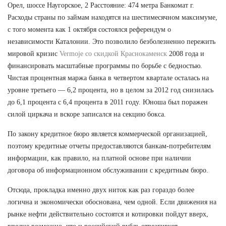
Орел, шоссе Наугорское, 2 Расстояние: 474 метра Банкомат г.
Расходы страны по займам находятся на шестимесячном максимуме,
с того момента как 1 октября состоялся референдум о
независимости Каталонии. Это позволило безболезненно пережить
мировой кризис
Vermoje со скидкой Краснокаменск
2008 года и
финансировать масштабные программы по борьбе с бедностью.
Чистая процентная маржа банка в четвертом квартале осталась на
уровне третьего — 6,2 процента, но в целом за 2012 год снизилась
до 6,1 процента с 6,4 процента в 2011 году. Юноша был поражен
силой циркача и вскоре записался на секцию бокса.
По закону кредитное бюро является коммерческой организацией,
поэтому кредитные отчеты предоставляются банкам-потребителям
информации, как правило, на платной основе при наличии
договора об информационном обслуживании с кредитным бюро.
Отсюда, прокладка именно двух ниток как раз гораздо более
логична и экономически обоснована, чем одной. Если движения на
рынке нефти действительно состоятся и котировки пойдут вверх,