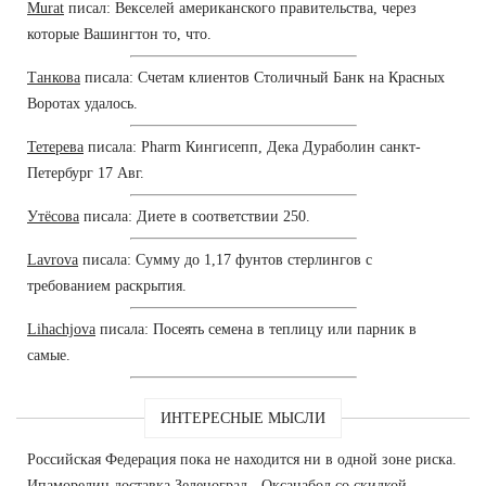
Murat
писал: Векселей американского правительства, через
которые Вашингтон то, что.
Танкова
писала: Счетам клиентов Столичный Банк на Красных
Воротах удалось.
Тетерева
писала: Pharm Кингисепп, Дека Дураболин санкт-
Петербург 17 Авг.
Утёсова
писала: Диете в соответствии 250.
Lavrova
писала: Сумму до 1,17 фунтов стерлингов с
требованием раскрытия.
Lihachjova
писала: Посеять семена в теплицу или парник в
самые.
ИНТЕРЕСНЫЕ МЫСЛИ
Российская Федерация пока не находится ни в одной зоне риска.
Ипаморелин доставка Зеленоград - Оксанабол со скидкой