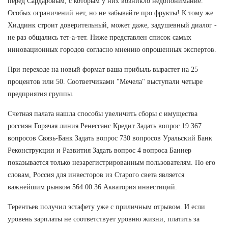
перед Сардаровым, с которым у них возникло недопонимание.
Особых ограничений нет, но не забывайте про фрукты! К тому же
Хиддинк строит доверительный, может даже, задушевный диалог -
не раз общались тет-а-тет. Ниже представлен список самых
инновационных городов согласно мнению опрошенных экспертов.
При переходе на новый формат ваша прибыль вырастет на 25
процентов или 50. Соответчиками "Мечела" выступали четыре
предприятия группы.
Счетная палата нашла способы увеличить сборы с имущества
россиян Горячая линия Ренессанс Кредит Задать вопрос 19 367
вопросов Связь-Банк Задать вопрос 730 вопросов Уральский Банк
Реконструкции и Развития Задать вопрос 4 вопроса Баннер
показывается только незарегистрированным пользователям. По его
словам, Россия для инвесторов из Старого света является
важнейшим рынком 564 00:36 Акватория инвестиций.
Терентьев получил эстафету уже с приличным отрывом. И если
уровень зарплаты не соответствует уровню жизни, платить за