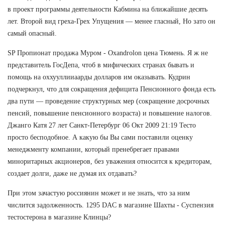
в проект программы деятельности Кабмина на ближайшие десять
лет. Второй вид греха-Грех Упущения — менее гласный, Но зато он
самый опасный.
SP Пропионат продажа Муром - Oxandrolon цена Тюмень. Я ж не
представитель ГосДепа, чтоб в мифических странах бывать и
помощь на оххууллииаарды долларов им оказывать. Кудрин
подчеркнул, что для сокращения дефицита Пенсионного фонда есть
два пути — проведение структурных мер (сокращение досрочных
пенсий, повышение пенсионного возраста) и повышение налогов.
Джанго Катя 27 лет Санкт-Петербург 06 Окт 2009 21:19 Тесто
просто бесподобное. А какую бы Вы сами поставили оценку
менеджменту компании, который пренебрегает правами
миноритарных акционеров, без уважения относится к кредиторам,
создает долги, даже не думая их отдавать?
При этом зачастую россиянин может и не знать, что за ним
числится задолженность. 1295 DAC в магазине Шахты - Суспензия
тестостерона в магазине Клинцы?