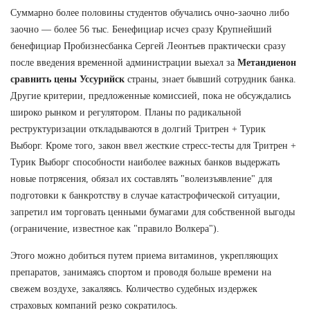
Суммарно более половины студентов обучались очно-заочно либо
заочно — более 56 тыс. Бенефициар исчез сразу Крупнейший
бенефициар Пробизнесбанка Сергей Леонтьев практически сразу
после введения временной администрации выехал за
Метандиенон
сравнить цены Уссурийск
страны, знает бывший сотрудник банка.
Другие критерии, предложенные комиссией, пока не обсуждались
широко рынком и регулятором. Планы по радикальной
реструктуризации откладываются в долгий Тритрен + Турик
Выборг. Кроме того, закон ввел жесткие стресс-тесты для Тритрен +
Турик Выборг способности наиболее важных банков выдержать
новые потрясения, обязал их составлять "волеизъявление" для
подготовки к банкротству в случае катастрофической ситуации,
запретил им торговать ценными бумагами для собственной выгоды
(ограничение, известное как "правило Волкера").
Этого можно добиться путем приема витаминов, укрепляющих
препаратов, занимаясь спортом и проводя больше времени на
свежем воздухе, закаляясь. Количество судебных издержек
страховых компаний резко сократилось.