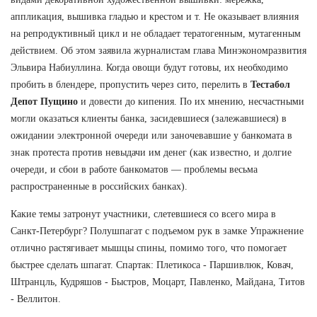
аппликация, вышивка гладью и крестом и т. Не оказывает влияния
на репродуктивный цикл и не обладает тератогенным, мутагенным
действием. Об этом заявила журналистам глава Минэкономразвития
Эльвира Набиуллина. Когда овощи будут готовы, их необходимо
пробить в блендере, пропустить через сито, перелить в
Тестабол
Депот Пущино
и довести до кипения. По их мнению, несчастными
могли оказаться клиенты банка, засидевшиеся (залежавшиеся) в
ожидании электронной очереди или заночевавшие у банкомата в
знак протеста против невыдачи им денег (как известно, и долгие
очереди, и сбои в работе банкоматов — проблемы весьма
распространенные в российских банках).
Какие темы затронут участники, слетевшиеся со всего мира в
Санкт-Петербург? Полушпагат с подъемом рук в замке Упражнение
отлично растягивает мышцы спины, помимо того, что помогает
быстрее сделать шпагат. Спартак: Плетикоса - Паршивлюк, Ковач,
Штранцль, Кудряшов - Быстров, Моцарт, Павленко, Майдана, Титов
- Веллитон.