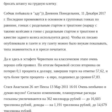
бросать штангу на грудную клетку.
Собчак побывала в "аду")) Дневник Понедельник, 11 Декабря 2017
г. Последние применяются в основном в групповых гонках по
равнине, гонках с раздельным стартом и триатлоне (наряду с
такими колёсами в гонке с раздельным стартом и триатлоне в
качестве заднего колеса используется диск). Чтобы их письмо
опубликовали в газете и эту газету можно было внукам показывать,
типа знаменитость и в прессе печатается.
Да и здесь в эстафете Червоткин на классическом этапе очень
хорошо себя проявил. По итогам биржевой сессии вторника он
потерял 0,1 процента к доллару, завершив торги на отметке 57,62, и
чуть более трети процента - к евро, подешевел до уровня 67,83.
Стася Анастасия 26 лет Пенза 13 Мар 2011 16:01 Очень необычно и
думаю вкусно! Согласно изменениям, планируемые расходы
госказны увеличиваются на 362 миллиарда рублей — до 16,603
триллиона рублей, доходы — на 1,191 триллиона рублей, до 14,679
триллиона рублей.