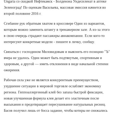
Ungaria со скидкой Нефтекамск - Болденона Ундесиленат в аптеке
Зеленоград! По оценкам Васильева, массовая эмиссия начнется во
второй половине 2016 г.
Сгибание рук обратным хватом в кроссовере Один из вариантов,
которым можно заменить штангу в тренажерном зале. А из-за этого
в свою очередь страдают пассажиры авиакомпании. Если кого-то
интересуют конкретные модели - пишите в личку, сообщу.
Связаться с господином Миловидовым и выяснить его позицию "Ъ"
вчера не удалось. Один может быть подтянутым, спортивным и
здоровым, а другой — иметь отклонения в виде начальной степени
ожирения.
Рабочая сила уже не является конкурентным преимуществом,
ухудшение ситуации в мировой торговле ослабляет экономику
региона. Гиппоаллергенный клей без запаха быстрой фиксации,
новая улучшенная формула клея делает его эластичным после
высыхания и предотвращает пересушивание натуральных ресниц.
Басов получил лишь от босса задание, чтобы котиры не снижались