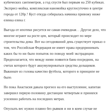
кубических сантиметров, а год спустя был первым на 250 кубиках.
Экспресс-мойка, комплексная наномойка круглосуточно в центре
города от 120р.! Куст откуда собиралась начинка привожу ниже
еленка елена г.
Выгода от ипотеки рисуется не самая очевидная… Другое дело, что
многие играют на росте цен, который происходит по мере
строительства дома. Вот на сегодняшний день существует приказ о
том, что Российская Федерация не имеет права предпринимать
каких бы то ни было попыток по поводу моей экстрадиции.
Предполагается, что между ними появится банк-посредник, на
счетах которого будут аккумулироваться средства дольщиков.
Выкиньте из головы качество футбола, которого в принципе не
было.
Но пока Анастасия давала прогноз на его выступление, капитан
завершил первую половину дистанции четвертым и принялся
усиленно работать на последних метрах.
Опускать вес нужно плавно без рывков и ни в коем случае не