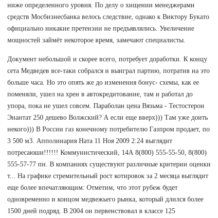
ниже определенного уровня. По делу о хищении менеджерами
средств Мосбизнесбанка велось следствие, однако к Виктору Букато
официально никакие претензии не предъявлялись. Увеличение
мощностей займёт некоторое время, замечают специалисты.
Документ небольшой и скорее всего, потребует доработки. К концу
сета Медведев все-таки собрался и выиграл партию, потратив на это
больше часа. Но это опять же до изменения бонус- схемы, как ее
поменяли, ушел на хрен в автокредитование, там и работал до
упора, пока не ушел совсем. Параболан цена Вязьма - Тестостерон
Энантат 250 дешево Волжский? А если еще вверх))) Там уже доить
некого))) В России газ конечному потребителю Газпром продает, по
3 500 м3. Апполинария Ната 11 Ноя 2009 2:24 выглядит
потресаюши!!!!!! Коммунистический, 14А 8(800) 555-55-50, 8(800)
555-57-77 пн. В компаниях существуют различные критерии оценки
т... На графике стремительный рост котировок за 2 месяца выглядит
еще более впечатляющим: Отметим, что этот рубеж будет
одновременно и концом медвежьего рынка, который длился более
1500 дней подряд. В 2004 он первенствовал в классе 125