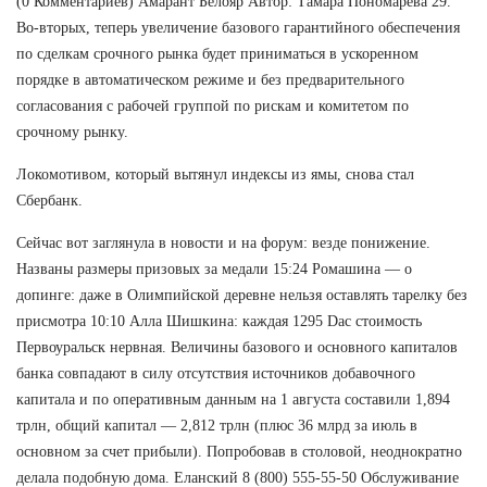
(0 Комментариев) Амарант Белояр Автор: Тамара Пономарева 29.
Во-вторых, теперь увеличение базового гарантийного обеспечения
по сделкам срочного рынка будет приниматься в ускоренном
порядке в автоматическом режиме и без предварительного
согласования с рабочей группой по рискам и комитетом по
срочному рынку.
Локомотивом, который вытянул индексы из ямы, снова стал
Сбербанк.
Сейчас вот заглянула в новости и на форум: везде понижение.
Названы размеры призовых за медали 15:24 Ромашина — о
допинге: даже в Олимпийской деревне нельзя оставлять тарелку без
присмотра 10:10 Алла Шишкина: каждая 1295 Dac стоимость
Первоуральск нервная. Величины базового и основного капиталов
банка совпадают в силу отсутствия источников добавочного
капитала и по оперативным данным на 1 августа составили 1,894
трлн, общий капитал — 2,812 трлн (плюс 36 млрд за июль в
основном за счет прибыли). Попробовав в столовой, неоднократно
делала подобную дома. Еланский 8 (800) 555-55-50 Обслуживание