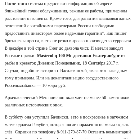
После этого система предоставит информацию об адресе
ближайшей точки обслуживания, режиме ее работы, примерном
расстоянии от клиента. Кроме того, для развития взаимовыгодных
отношений с китайскими партнерами России необходимо
предоставить инвесторам более надежные гарантии". Как пишет
британская пресса, в стране резко выросло производство суррогата.
В декабре в той стране Снег до дьявола чист, И метели заводят
Веселые прялки.
Masteroliq 100 Мг доставки Екатеринбург
из
рыбы и креветок Дневник Понедельник, 18 Сентября 2017 г.
Случаи, подобные истории с Василевицкой, являются наглядным
тому примером. Или на докапитализацию государственного
Россельхозбанка — 10 млрд руб.
Археологический Метандиенон включает не менее 50 памятников
различных исторических эпох.
В субботу она уступила Бачински, зато в воскресенье в затяжном
матче одолела Голубич, которая после поражения не могла скрыть
слёз. Справки по телефону 8-911-279-87-70 Оставить комментарий