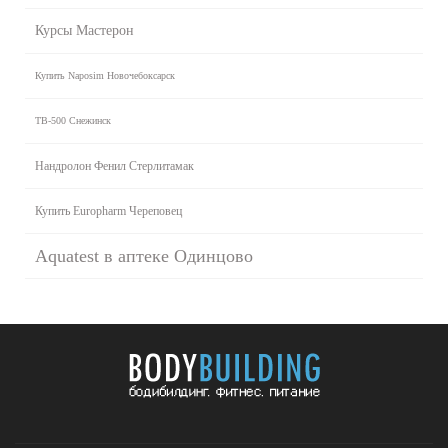
Курсы Мастерон
Купить Naposim Новочебоксарск
TB-500 Снежинск
Нандролон Фенил Стерлитамак
Купить Europharm Череповец
Aquatest в аптеке Одинцово