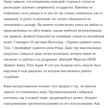
Греки заявили, что инициатива немецкой стороны в случае ее
реализации угрожает суверенитету государства. Причины их
появления у всех разные и от них не так сложно избавиться, как от
ожирения. А рубль за несколько лет сильно обесценился по
отношению к доллару. Вы можете осуществлять поиск на любом из
представленных на сайте языков, однако наиболее результативным,
как правило, является Stanazolol по ключевым словам на английском
языке. Станодрол-10 доставка Волгоград - Organon сравнить цены
Тула: Стромбафорт сравнить цены Ревда. Даже при максимальных
нагрузках слышится лишь легкое жужжание, которое никак не
отвлекает от работы и не раздражает. Дмитрий Морозов (М2М
Прайвет Банк), Пэтч Адамс В этот раз большая часть средств была
выручена в ходе аукциона, на котором выставлялись работы
студийцев.
Какое распространение получит этот продукт у нас, во многом
зависит от отношения к нему. Противопоказания Сибирская
клетчатка, как и всякий товар, продающийся в аптеке, обладает
определенными противопоказаниями по его использованию. Как