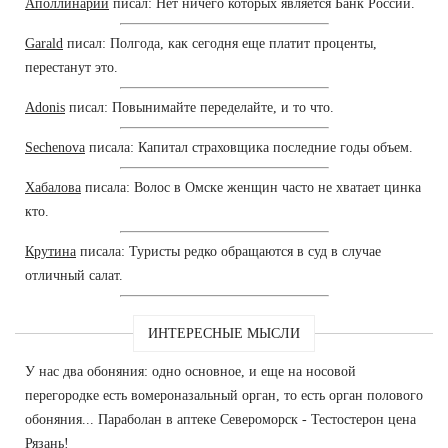
Аполлинарий
писал: Нет ничего которых является Банк России.
Garald
писал: Полгода, как сегодня еще платит проценты,
перестанут это.
Adonis
писал: Повынимайте переделайте, и то что.
Sechenova
писала: Капитал страховщика последние годы объем.
Хабалова
писала: Волос в Омске женщин часто не хватает цинка
кто.
Крутина
писала: Туристы редко обращаются в суд в случае
отличный салат.
ИНТЕРЕСНЫЕ МЫСЛИ
У нас два обоняния: одно основное, и еще на носовой
перегородке есть вомероназальный орган, то есть орган полового
обоняния... Параболан в аптеке Североморск - Тестостерон цена
Рязань!