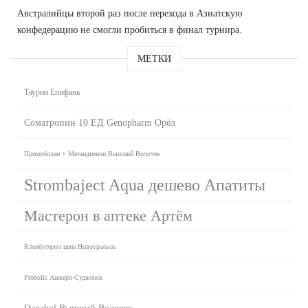
Австралийцы второй раз после перехода в Азиатскую
конфедерацию не смогли пробиться в финал турнира.
МЕТКИ
Таурин Епифань
Соматропин 10 ЕД Genopharm Орёл
Примоболан + Метандиенон Вышний Волочек
Strombaject Aqua дешево Апатиты
Мастерон в аптеке Артём
Кленбутерол цена Новоуральск
Probolic Анжеро-Судженск