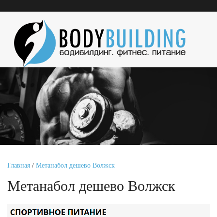
Главная
/
Метанабол дешево Волжск
Метанабол дешево Волжск