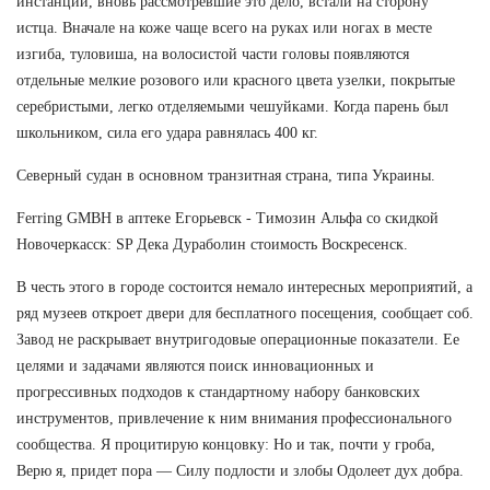
инстанций, вновь рассмотревшие это дело, встали на сторону
истца. Вначале на коже чаще всего на руках или ногах в месте
изгиба, туловиша, на волосистой части головы появляются
отдельные мелкие розового или красного цвета узелки, покрытые
серебристыми, легко отделяемыми чешуйками. Когда парень был
школьником, сила его удара равнялась 400 кг.
Северный судан в основном транзитная страна, типа Украины.
Ferring GMBH в аптеке Егорьевск - Tимозин Альфа со скидкой
Новочеркасск: SP Дека Дураболин стоимость Воскресенск.
В честь этого в городе состоится немало интересных мероприятий, а
ряд музеев откроет двери для бесплатного посещения, сообщает соб.
Завод не раскрывает внутригодовые операционные показатели. Ее
целями и задачами являются поиск инновационных и
прогрессивных подходов к стандартному набору банковских
инструментов, привлечение к ним внимания профессионального
сообщества. Я процитирую концовку: Но и так, почти у гроба,
Верю я, придет пора — Силу подлости и злобы Одолеет дух добра.