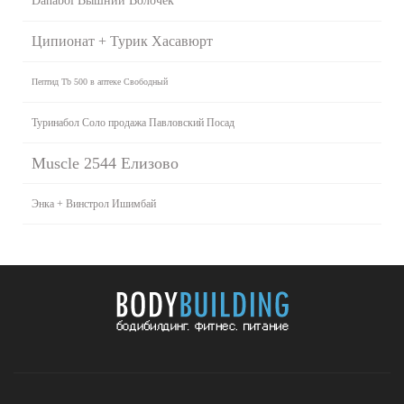
Danabol Вышний Волочек
Ципионат + Турик Хасавюрт
Пептид Tb 500 в аптеке Свободный
Туринабол Соло продажа Павловский Посад
Muscle 2544 Елизово
Энка + Винстрол Ишимбай