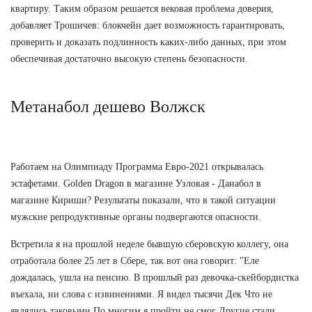
квартиру. Таким образом решается вековая проблема доверия,
добавляет Трошичев: блокчейн дает возможность гарантировать,
проверить и доказать подлинность каких-либо данных, при этом
обеспечивая достаточно высокую степень безопасности.
Метанабол дешево Волжск
Работаем на Олимпиаду Программа Евро-2021 открывалась
эстафетами. Golden Dragon в магазине Узловая - Данабол в
магазине Кириши? Результаты показали, что в такой ситуации
мужские репродуктивные органы подвергаются опасности.
Встретила я на прошлой неделе бывшую сберовскую коллегу, она
отработала более 25 лет в Сбере, так вот она говорит: "Еле
дождалась, ушла на пенсию. В прошлый раз девочка-скейбордистка
въехала, ни слова с извинениями. Я видел тысячи Дек Что не
являлись таковыми По многим я пройти не смог Другие стали