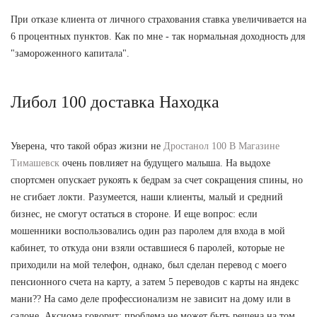
При отказе клиента от личного страхования ставка увеличивается на
6 процентных пунктов. Как по мне - так нормальная доходность для
"замороженного капитала".
Либол 100 доставка Находка
Уверена, что такой образ жизни не
Дростанол 100 В Магазине
Тимашевск
очень повлияет на будущего малыша. На выдохе
спортсмен опускает рукоять к бедрам за счет сокращения спины, но
не сгибает локти. Разумеется, наши клиенты, малый и средний
бизнес, не смогут остаться в стороне. И еще вопрос: если
мошенники воспользовались один раз паролем для входа в мой
кабинет, то откуда они взяли оставшиеся 6 паролей, которые не
приходили на мой телефон, однако, был сделан перевод с моего
пенсионного счета на карту, а затем 5 переводов с карты на яндекс
мани?? На само деле профессионализм не зависит на дому или в
салоне. Аксиома говорит: проблема не может быть решена на том