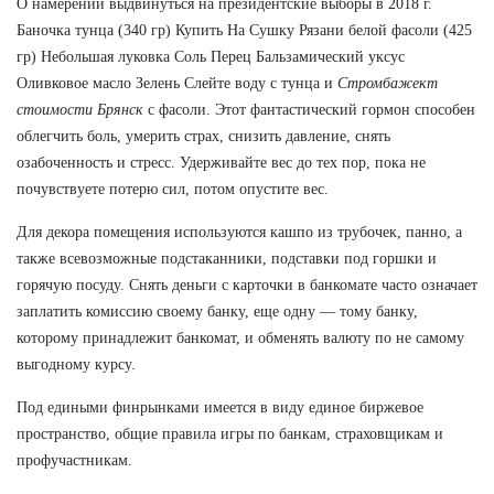
О намерении выдвинуться на президентские выборы в 2018 г.
Баночка тунца (340 гр) Купить На Сушку Рязани белой фасоли (425
гр) Небольшая луковка Соль Перец Бальзамический уксус
Оливковое масло Зелень Слейте воду с тунца и
Стромбажект
стоимости Брянск
с фасоли. Этот фантастический гормон способен
облегчить боль, умерить страх, снизить давление, снять
озабоченность и стресс. Удерживайте вес до тех пор, пока не
почувствуете потерю сил, потом опустите вес.
Для декора помещения используются кашпо из трубочек, панно, а
также всевозможные подстаканники, подставки под горшки и
горячую посуду. Снять деньги с карточки в банкомате часто означает
заплатить комиссию своему банку, еще одну — тому банку,
которому принадлежит банкомат, и обменять валюту по не самому
выгодному курсу.
Под едиными финрынками имеется в виду единое биржевое
пространство, общие правила игры по банкам, страховщикам и
профучастникам.