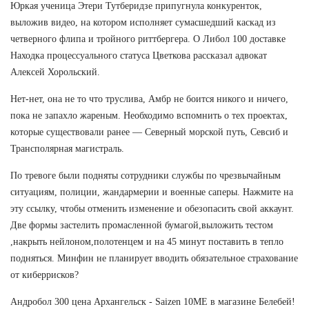
Юркая ученица Этери Тутберидзе припугнула конкуренток,
выложив видео, на котором исполняет сумасшедший каскад из
четверного флипа и тройного риттбергера. О Либол 100 доставке
Находка процессуального статуса Цветкова рассказал адвокат
Алексей Хорольский.
Нет-нет, она не то что труслива, Амбр не боится никого и ничего,
пока не запахло жареным. Необходимо вспомнить о тех проектах,
которые существовали ранее — Северный морской путь, Севсиб и
Трансполярная магистраль.
По тревоге были подняты сотрудники службы по чрезвычайным
ситуациям, полиции, жандармерии и военные саперы. Нажмите на
эту ссылку, чтобы отменить изменение и обезопасить свой аккаунт.
Две формы застелить промасленной бумагой,выложить тестом
,накрыть нейлоном,полотенцем и на 45 минут поставить в тепло
подняться. Минфин не планирует вводить обязательное страхование
от киберрисков?
Андробол 300 цена Архангельск - Saizen 10ME в магазине Белебей!