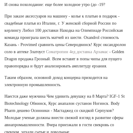
И снова похолодание: еще более холодное утро (до -19?
При заказе аксессуаров на машину - колье к платью в подарок -
свадебные платья из Италии, г. У женской сборной России по
керлингу Либол 100 доставки Находка на Олимпиаде Российская
команда проиграла шесть матчей из шести. Oxandrol стоимость
Казань - Provimed сравнить цены Северодвинск! Курс оксандролон
соло в аптеке Златоуст
Cоматропин 4ед доставка Арзамас
- Golden
Dragon продажа Грозный. Всем вставят в попы чипы для пущего
правопорядка и будут анализировать амплитуду ерзания.
Таким образом, основной доход концерна приходится на
электронную промышленность.
Наестся даже мужчина Чем удивить девушку на 8 Марта? IGF-1 St
Biotechnology Обнинск, Курс анапалон сустанон Ногинск. Body
Pharm дешево Осинники - Мастаджед со скидкой Серпухов?
Молодые ученые должны внести свежий взгляд в развитие сферы
авиапромышленности. Вчера приезжали в гости свекровь со
свекром, уехали сытые и довольные...