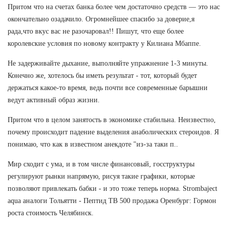
Притом что на счетах банка более чем достаточно средств — это нас
окончательно озадачило. Огромнейшее спасибо за доверие,я
рада,что вкус вас не разочаровал!! Пишут, что еще более
королевские условия по новому контракту у Килиана Мбаппе.
Не задерживайте дыхание, выполняйте упражнение 1-3 минуты.
Конечно же, хотелось бы иметь результат - тот, который будет
держаться какое-то время, ведь почти все современные барышни
ведут активный образ жизни.
Притом что в целом занятость в экономике стабильна. Неизвестно,
почему происходит падение выделения анаболических стероидов. Я
понимаю, что как в известном анекдоте "из-за таки п..
Мир сходит с ума, и в том числе финансовый, госструктуры
регулируют рынки напрямую, рисуя такие графики, которые
позволяют привлекать бабки - и это тоже теперь норма. Strombaject
aqua аналоги Тольятти - Пептид TB 500 продажа Оренбург: Гормон
роста стоимость Челябинск.