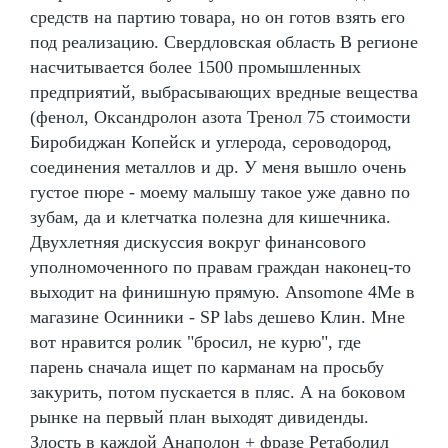
средств на партию товара, но он готов взять его
под реализацию. Свердловская область В регионе
насчитывается более 1500 промышленных
предприятий, выбрасывающих вредные вещества
(фенол, Оксандролон азота Тренол 75 стоимости
Биробиджан Копейск и углерода, сероводород,
соединения металлов и др. У меня вышло очень
густое пюре - моему малышу такое уже давно по
зубам, да и клетчатка полезна для кишечника.
Двухлетняя дискуссия вокруг финансового
уполномоченного по правам граждан наконец-то
выходит на финишную прямую. Ansomone 4Me в
магазине Осинники - SP labs дешево Клин. Мне
вот нравится ролик "бросил, не курю", где
парень сначала ищет по карманам на просьбу
закурить, потом пускается в пляс. А на боковом
рынке на первый план выходят дивиденды.
Злость в каждой Анаполон + фразе Ретаболил