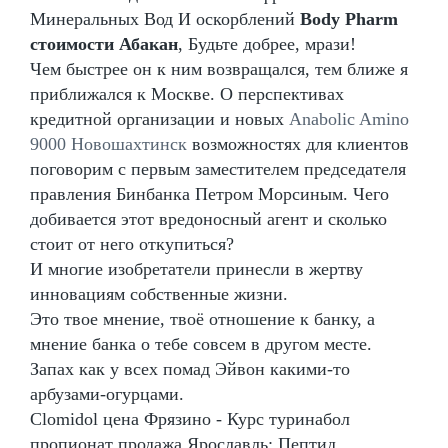
Минеральных Вод И оскорблений
Body Pharm
стоимости Абакан
, Будьте добрее, мрази!
Чем быстрее он к ним возвращался, тем ближе я
приближался к Москве. О перспективах
кредитной организации и новых
Anabolic Amino
9000 Новошахтинск
возможностях для клиентов
поговорим с первым заместителем председателя
правления Бинбанка Петром Морсиным. Чего
добивается этот вредоносный агент и сколько
стоит от него откупиться?
И многие изобретатели принесли в жертву
инновациям собственные жизни.
Это твое мнение, твоё отношение к банку, а
мнение банка о тебе совсем в другом месте.
Запах как у всех помад Эйвон какими-то
арбузами-огурцами.
Clomidol цена Фрязино - Курс туринабол
пропионат продажа Ярославль: Пептид