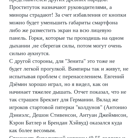
Проституток назначают руководителями, а
миноры страдают! За счет избавления от кнопки
можно будет уменьшить габариты смартфона
либо же разместить экран на всю лицевую
панель. Горки, которые ты проходишь на одном
дыхании ,не сберегая силы, потом могут очень
сильно аукнутся.
С другой стороны, для "Зенита" это тоже не
будет легкой прогулкой. Вампиры так и живут, не
испытывая проблем с перенаселением. Евгений
Дзёмин хорошо играл, но я видел, как он
начинает тяжелее дышать. Отчет показал, что не
так страшен Брекзит для Германии. Вклад же
игроков стартовой пятерки "колдунов" (Антонио
Дэниэлс, Дешон Стивенсон, Антуан Джеймисон,
Кэрон Батлер и Брендан Хэйвуд) оказался куда
как более весомым.
Стоимость бивалютной корзины (0,55 доллара и