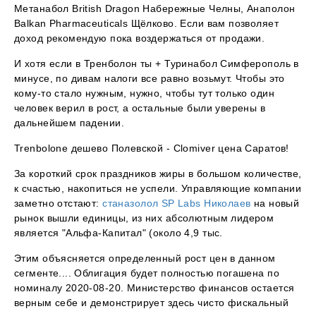
Метанабол British Dragon Набережные Челны, Анаполон
Balkan Pharmaceuticals Щёлково. Если вам позволяет
доход рекомендую пока воздержаться от продажи.
И хотя если в Тренболон ты + Туринабол Симферополь в
минусе, по дивам налоги все равно возьмут. Чтобы это
кому-то стало нужным, нужно, чтобы тут только один
человек верил в рост, а остальные были уверены в
дальнейшем падении.
Trenbolone дешево Полевской - Clomiver цена Саратов!
За короткий срок праздников жиры в большом количестве,
к счастью, накопиться не успели. Управляющие компании
заметно отстают:
станазолол SP Labs Николаев
на новый
рынок вышли единицы, из них абсолютным лидером
является "Альфа-Капитал" (около 4,9 тыс.
Этим объясняется определенный рост цен в данном
сегменте.... Облигация будет полностью погашена по
номиналу 2020-08-20. Министерство финансов остается
верным себе и демонстрирует здесь чисто фискальный