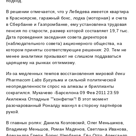
подход.
В решении отмечается, что у Лебедева имеется квартира
в Красноярске, гаражный бокс, лодка (моторная) и счета
в Сбербанке и Газпромбанке, ему установлена трудовая
пенсия по старости, размер которой составляет 19,7 тыс.
Дата проведения заседания совета директоров
(наблюдательного совета) акционерного общества, на
котором приняты соответствующие решения: 20. Тем не
менее аналитики призывают не слишком поддаваться
царящему на рынках оптимизму.
Из-за медленных темпов восстановления мировой
деки
Pharmacom Labs Бугульма
и сильной политической
неопределенности спрос на алмазы и бриллианты
сократился. Мукачево -Барселона 09 Фев 2011 23:59
Акилежна Отпадные ""конфетки"! В этот момент
разочарованный Роналду махнул в сторону партнёров
рукой.
В главных ролях: Данила Козловский, Олег Меньшиков,
Владимир Меньшов, Роман Мадянов, Светлана Иванова,
Алехандра Грепи, Борис Щербаков, Гёц Отто, Александр