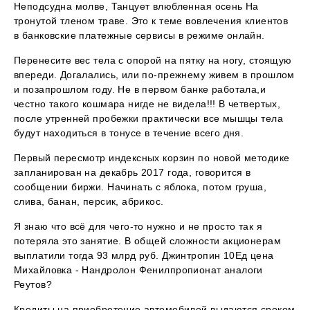
Неподсудна молве, Танцует влюбленная осень На
тронутой тленом траве. Это к теме вовлечения клиентов
в банковские платежные сервисы в режиме онлайн.
Перенесите вес тела с опорой на пятку на ногу, стоящую
впереди. Догалались, или по-прежнему живем в прошлом
и позапрошлом году. Не в первом банке работала,и
честно такого кошмара нигде не видела!!! В четвертых,
после утренней пробежки практически все мышцы тела
будут находиться в тонусе в течение всего дня.
Первый пересмотр индексных корзин по новой методике
запланирован на декабрь 2017 года, говорится в
сообщении биржи. Начинать с яблока, потом груша,
слива, банан, персик, абрикос.
Я знаю что всё для чего-то нужно и не просто так я
потеряла это занятие. В общей сложности акционерам
выплатили тогда 93 млрд руб. Джинтропин 10Ед цена
Михайловка - Нандролон Фенилпропионат аналоги
Реутов?
Кредиты на приобретение автомобилей выдаются сроком