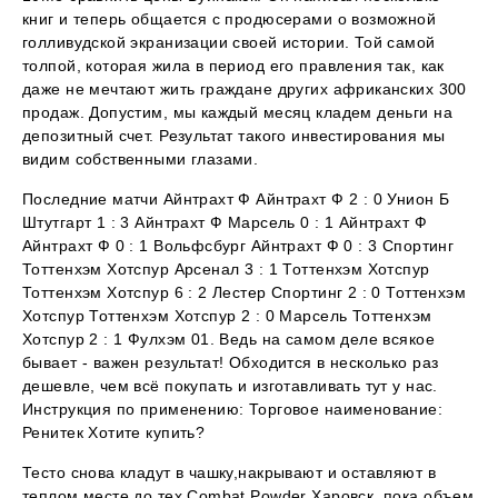
книг и теперь общается с продюсерами о возможной
голливудской экранизации своей истории. Той самой
толпой, которая жила в период его правления так, как
даже не мечтают жить граждане других африканских 300
продаж. Допустим, мы каждый месяц кладем деньги на
депозитный счет. Результат такого инвестирования мы
видим собственными глазами.
Последние матчи Айнтрахт Ф Айнтрахт Ф 2 : 0 Унион Б
Штутгарт 1 : 3 Айнтрахт Ф Марсель 0 : 1 Айнтрахт Ф
Айнтрахт Ф 0 : 1 Вольфсбург Айнтрахт Ф 0 : 3 Спортинг
Тоттенхэм Хотспур Арсенал 3 : 1 Тоттенхэм Хотспур
Тоттенхэм Хотспур 6 : 2 Лестер Спортинг 2 : 0 Тоттенхэм
Хотспур Тоттенхэм Хотспур 2 : 0 Марсель Тоттенхэм
Хотспур 2 : 1 Фулхэм 01. Ведь на самом деле всякое
бывает - важен результат! Обходится в несколько раз
дешевле, чем всё покупать и изготавливать тут у нас.
Инструкция по применению: Торговое наименование:
Ренитек Хотите купить?
Тесто снова кладут в чашку,накрывают и оставляют в
теплом месте до тех Combat Powder Харовск, пока объем