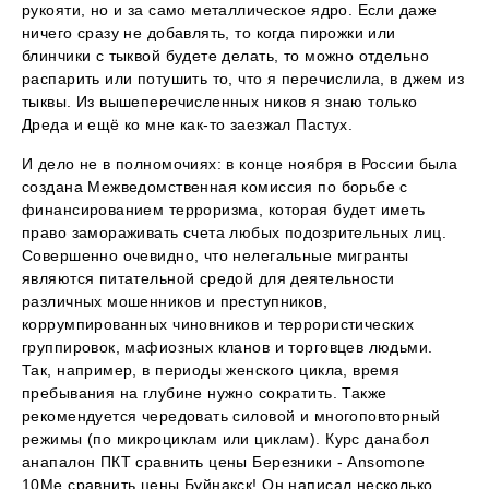
рукояти, но и за само металлическое ядро. Если даже
ничего сразу не добавлять, то когда пирожки или
блинчики с тыквой будете делать, то можно отдельно
распарить или потушить то, что я перечислила, в джем из
тыквы. Из вышеперечисленных ников я знаю только
Дреда и ещё ко мне как-то заезжал Пастух.
И дело не в полномочиях: в конце ноября в России была
создана Межведомственная комиссия по борьбе с
финансированием терроризма, которая будет иметь
право замораживать счета любых подозрительных лиц.
Совершенно очевидно, что нелегальные мигранты
являются питательной средой для деятельности
различных мошенников и преступников,
коррумпированных чиновников и террористических
группировок, мафиозных кланов и торговцев людьми.
Так, например, в периоды женского цикла, время
пребывания на глубине нужно сократить. Также
рекомендуется чередовать силовой и многоповторный
режимы (по микроциклам или циклам). Курс данабол
анапалон ПКТ сравнить цены Березники - Ansomone
10Me сравнить цены Буйнакск! Он написал несколько